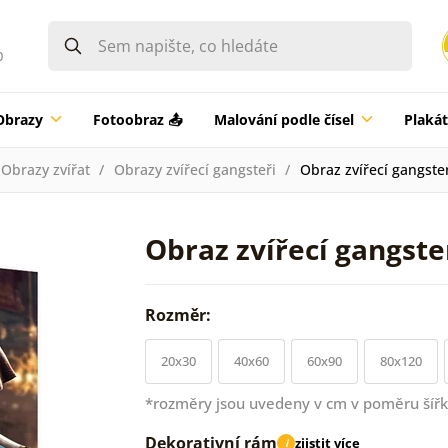
0
Obrazy
Fotoobraz 📤
Malování podle čísel
Plaká
Obrazy zvířat
Obrazy zvířecí gangsteři
Obraz zvířecí gangste
Obraz zvířecí gangste
Rozměr:
20x30
40x60
60x90
80x120
*rozměry jsou uvedeny v cm v poměru šířk
Dekorativní rám
zjistit více
i