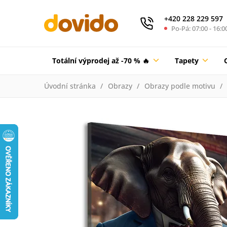
+420 228 229 597
Po-Pá: 07:00 - 16:0
Totální výprodej až -70 % 🔥
Tapety
Úvodní stránka
Obrazy
Obrazy podle motivu