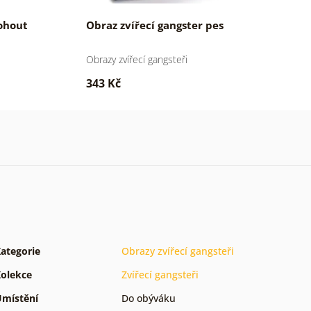
kohout
Obraz zvířecí gangster pes
O
Obrazy zvířecí gangsteři
Ob
343 Kč
4
ategorie
Obrazy zvířecí gangsteři
olekce
Zvířecí gangsteři
místění
Do obýváku