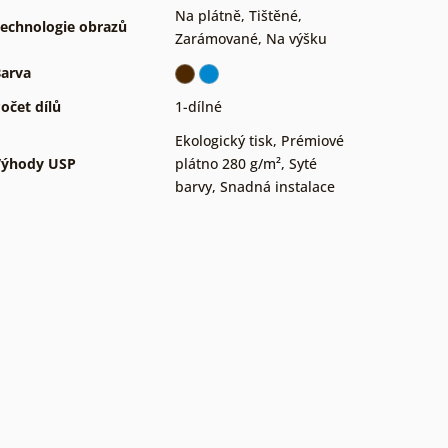
Na plátně
,
Tištěné
,
echnologie obrazů
Zarámované
,
Na výšku
arva
očet dílů
1-dílné
Ekologický tisk
,
Prémiové
Výhody USP
plátno 280 g/m²
,
Syté
barvy
,
Snadná instalace