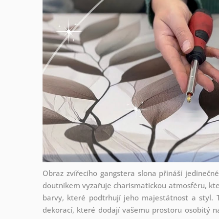
Obraz zvířecího gangstera slona přináší jedinečn
doutníkem vyzařuje charismatickou atmosféru, kt
barvy, které podtrhují jeho majestátnost a styl. 
dekorací, které dodají vašemu prostoru osobitý ná