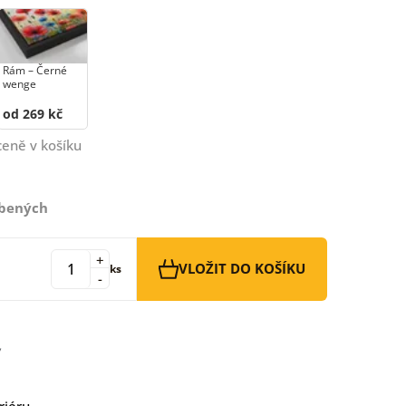
Rám –⁠⁠⁠⁠⁠⁠ Černé
wenge
od 269 kč
ceně v košíku
íbených
+
VLOŽIT DO KOŠÍKU
ks
-
riéru