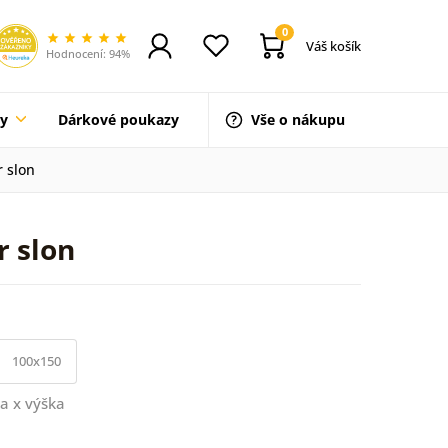
0
Váš košík
Hodnocení: 94%
ty
Dárkové poukazy
Vše o nákupu
r slon
r slon
100x150
a x výška