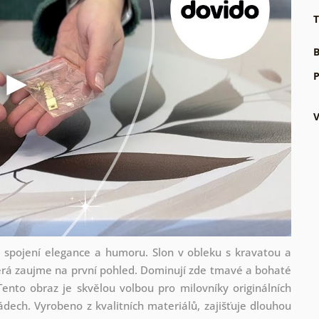
T
B
P
é spojení elegance a humoru. Slon v obleku s kravatou a
erá zaujme na první pohled. Dominují zde tmavé a bohaté
Tento obraz je skvělou volbou pro milovníky originálních
dech. Vyrobeno z kvalitních materiálů, zajišťuje dlouhou