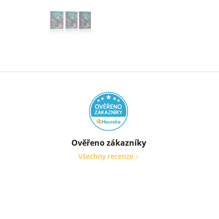
Ověřeno zákazníky
Všechny recenze
nic
Ověře
zákaz
05. 08