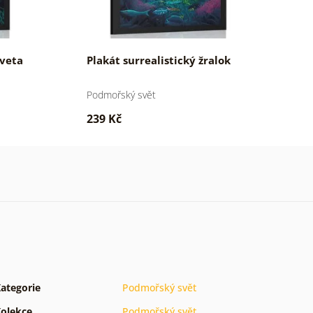
eveta
Plakát surrealistický žralok
P
Podmořský svět
P
239 Kč
2
ategorie
Podmořský svět
olekce
Podmořský svět