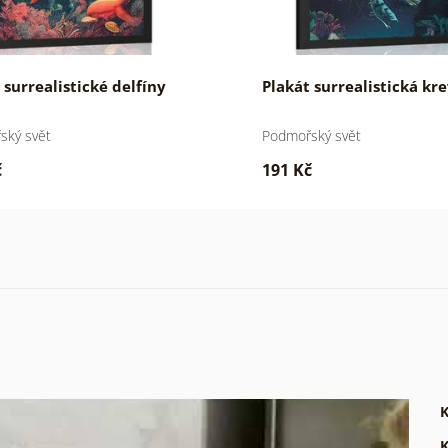
 surrealistické delfíny
Plakát surrealistická kr
ský svět
Podmořský svět
č
191 Kč
K
K