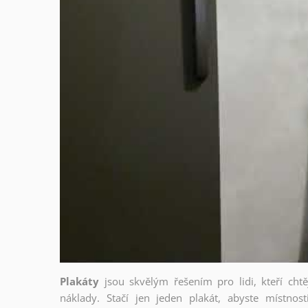
Plakáty
jsou skvělým řešením pro lidi, kteří cht
náklady. Stačí jen jeden plakát, abyste místnost