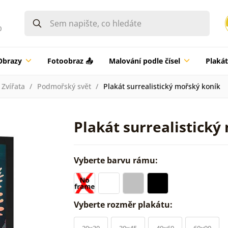
0
Obrazy
Fotoobraz 📤
Malování podle čísel
Plaká
Zvířata
Podmořský svět
Plakát surrealistický mořský koník
Plakát surrealistický
Vyberte barvu rámu:
Vyberte rozměr plakátu:
20x30
30x45
40x60
60x90