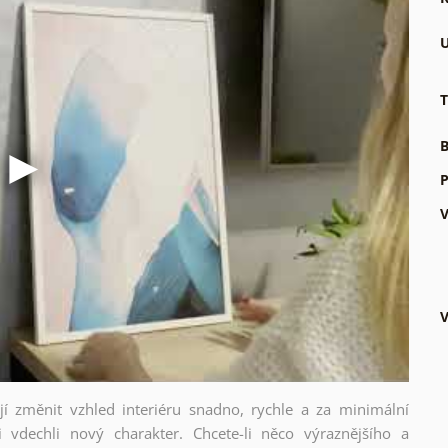
U
T
B
P
V
V
ějí změnit vzhled interiéru snadno, rychle a za minimální
i vdechli nový charakter. Chcete-li něco výraznějšího a