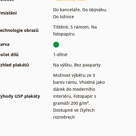
Do kanceláře
,
Do obýváku
,
místění
Do ložnice
Tištěné
,
S rámom
,
Na
echnologie obrazů
fotopapíru
arva
očet dílů
1-dílné
zhled plakátů
Na výšku
,
Bez pasparty
Možnost výběru ze 3
barev rámu
,
Vhodné jako
dárek do moderního
ýhody USP plakáty
interiéru
,
Fotopapír s
gramáží 200 g/m²
,
Dostupné ve čtyřech
rozměrech