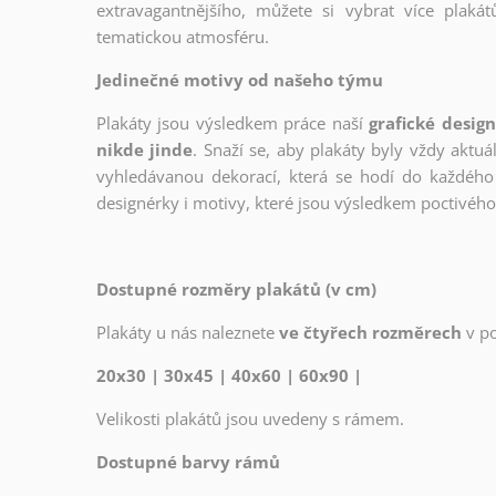
extravagantnějšího, můžete si vybrat více plakátů
tematickou atmosféru.
Jedinečné motivy od našeho týmu
Plakáty jsou výsledkem práce naší
grafické desig
nikde jinde
. Snaží se, aby plakáty byly vždy aktuá
vyhledávanou dekorací, která se hodí do každého 
designérky i motivy, které jsou výsledkem poctivé
Dostupné rozměry plakátů (v cm)
Plakáty u nás naleznete
ve čtyřech rozměrech
v p
20x30 | 30x45 | 40x60 | 60x90 |
Velikosti plakátů jsou uvedeny s rámem.
Dostupné barvy rámů