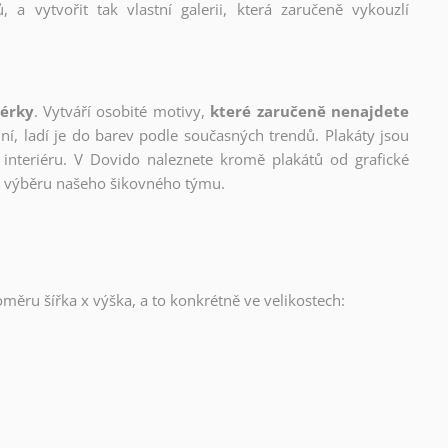
, a vytvořit tak vlastní galerii, která zaručeně vykouzlí
nérky
. Vytváří osobité motivy,
které zaručeně nenajdete
lní, ladí je do barev podle současných trendů. Plakáty jsou
interiéru. V Dovido naleznete kromě plakátů od grafické
ho výběru našeho šikovného týmu.
oměru šířka x výška, a to konkrétně ve velikostech: