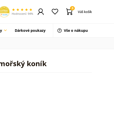
0
Váš košík
Hodnocení: 94%
ty
Dárkové poukazy
Vše o nákupu
 mořský koník