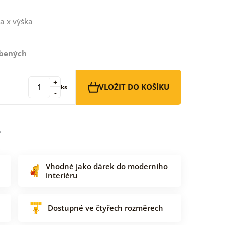
a x výška
íbených
+
VLOŽIT DO KOŠÍKU
ks
-
Vhodné jako dárek do moderního
interiéru
Dostupné ve čtyřech rozměrech