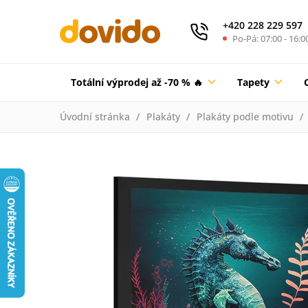
+420 228 229 597
Po-Pá: 07:00 - 16:0
Totální výprodej až -70 % 🔥
Tapety
Úvodní stránka
Plakáty
Plakáty podle motivu