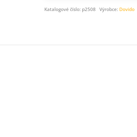
Katalogové číslo: p2508 Výrobce:
Dovido
ný
ník
.