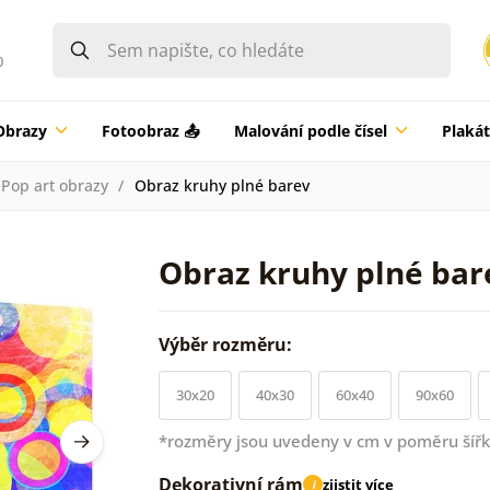
0
Obrazy
Fotoobraz 📤
Malování podle čísel
Plaká
Pop art obrazy
Obraz kruhy plné barev
Obraz kruhy plné bar
Výběr rozměru:
30x20
40x30
60x40
90x60
*rozměry jsou uvedeny v cm v poměru šířk
Dekorativní rám
zjistit více
i