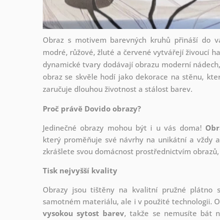
Obraz s motivem barevných kruhů přináší do va
modré, růžové, žluté a červené vytvářejí živoucí h
dynamické tvary dodávají obrazu moderní nádech, 
obraz se skvěle hodí jako dekorace na stěnu, kter
zaručuje dlouhou životnost a stálost barev.
Proč právě Dovido obrazy?
Jedinečné obrazy mohou být i u vás doma!
Obr
který
proměňuje své návrhy na unikátní a vždy ak
zkrášlete svou domácnost prostřednictvím obrazů, 
Tisk nejvyšší kvality
Obrazy jsou tištěny na kvalitní pružné plátno
samotném materiálu, ale i v použité technologii. O
vysokou sytost barev
, takže se nemusíte bát n