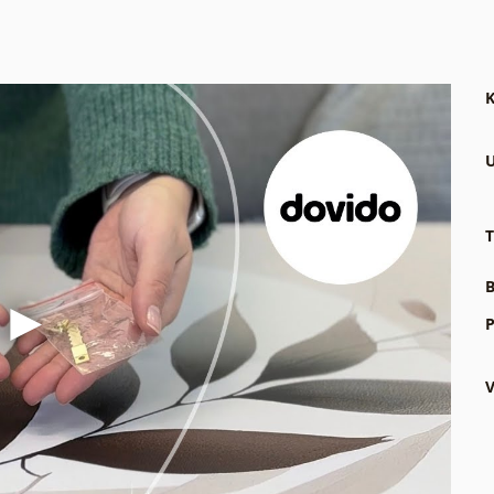
K
U
T
B
P