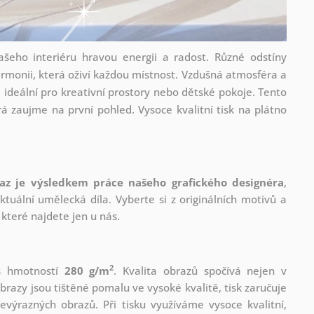
šeho interiéru hravou energii a radost. Různé odstíny
armonii, která oživí každou místnost. Vzdušná atmosféra a
ideální pro kreativní prostory nebo dětské pokoje. Tento
á zaujme na první pohled. Vysoce kvalitní tisk na plátno
az je výsledkem práce našeho grafického designéra
,
tuální umělecká díla. Vyberte si z originálních motivů a
které najdete jen u nás.
2
 s hmotností
280 g/m
. Kvalita obrazů spočívá nejen v
brazy jsou tištěné pomalu ve vysoké kvalitě, tisk zaručuje
evýrazných obrazů. Při tisku využíváme vysoce kvalitní,