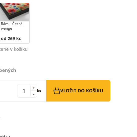
Rám –⁠⁠⁠⁠⁠⁠ Černé
wenge
od 269 kč
ceně v košíku
íbených
+
VLOŽIT DO KOŠÍKU
ks
-
riéru