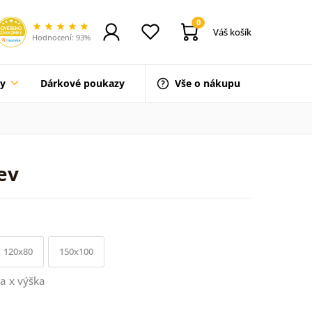
0
Váš košík
Hodnocení: 93%
ty
Dárkové poukazy
Vše o nákupu
ev
120x80
150x100
a x výška