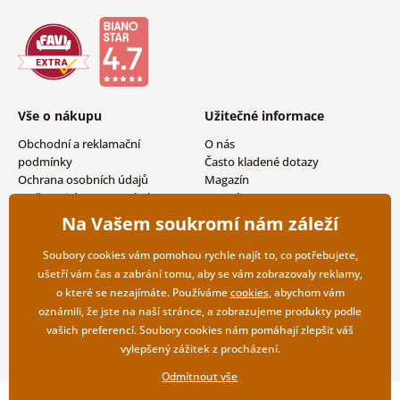
Vše o nákupu
Užitečné informace
Obchodní a reklamační
O nás
podmínky
Často kladené dotazy
Ochrana osobních údajů
Magazín
Možnosti dopravy a platby
Kontakty
Vrácení zboží
Velkoobchodní spolupráce
Na Vašem soukromí nám záleží
Soubory cookies vám pomohou rychle najít to, co potřebujete,
ušetří vám čas a zabrání tomu, aby se vám zobrazovaly reklamy,
o které se nezajímáte. Používáme
cookies
, abychom vám
oznámili, že jste na naší stránce, a zobrazujeme produkty podle
vašich preferencí. Soubory cookies nám pomáhají zlepšit váš
vylepšený zážitek z procházení.
Odmítnout vše