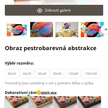
Zobrazit galerii
Obraz pestrobarevná abstrakce
Výběr rozměru:
30x20
40x30
60x40
90x60
120x80
150x100
*rozměry jsou uvedeny v cm v poměru šířka x výška
Dekorativní rám
zjistit více
i