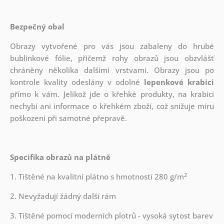
Bezpečný obal
Obrazy vytvořené pro vás jsou zabaleny do hrubé
bublinkové fólie, přičemž rohy obrazů jsou obzvlášť
chráněny několika dalšími vrstvami.
Obrazy jsou po
kontrole kvality odeslány v odolné
lepenkové krabici
přímo k vám. Jelikož jde o křehké produkty, na krabici
nechybí ani informace o křehkém zboží, což snižuje míru
poškození při samotné přepravě.
Specifika obrazů na plátně
2
1. Tištěné na kvalitní plátno s hmotností 280 g/m
2. Nevyžadují žádný další rám
3. Tištěné pomocí moderních plotrů - vysoká sytost barev