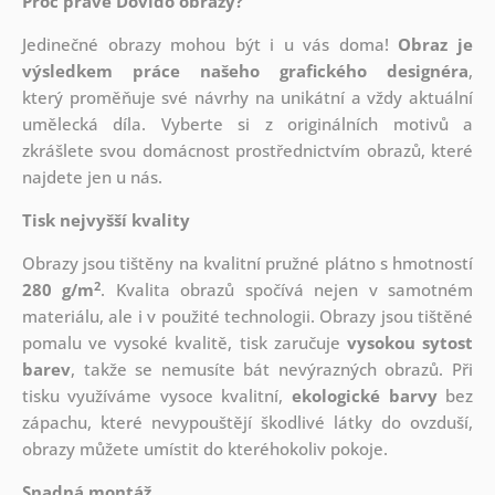
Proč právě Dovido obrazy?
Jedinečné obrazy mohou být i u vás doma!
Obraz je
výsledkem práce našeho grafického designéra
,
který
proměňuje své návrhy na unikátní a vždy aktuální
umělecká díla. Vyberte si z originálních motivů a
zkrášlete svou domácnost prostřednictvím obrazů, které
najdete jen u nás.
Tisk nejvyšší kvality
Obrazy jsou tištěny na kvalitní pružné plátno s hmotností
2
280 g/m
. Kvalita obrazů spočívá nejen v samotném
materiálu, ale i v použité technologii. Obrazy jsou tištěné
pomalu ve vysoké kvalitě, tisk zaručuje
vysokou sytost
barev
, takže se nemusíte bát nevýrazných obrazů. Při
tisku využíváme vysoce kvalitní,
ekologické barvy
bez
zápachu, které nevypouštějí škodlivé látky do ovzduší,
obrazy můžete umístit do kteréhokoliv pokoje.
Snadná montáž