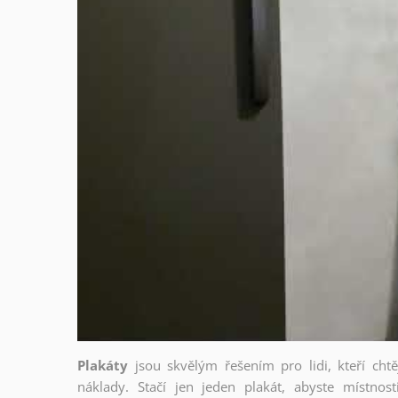
Plakáty
jsou skvělým řešením pro lidi, kteří cht
náklady. Stačí jen jeden plakát, abyste místnost