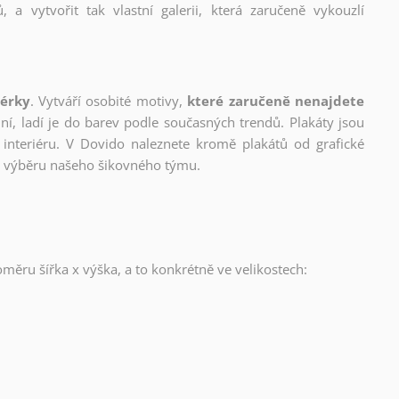
, a vytvořit tak vlastní galerii, která zaručeně vykouzlí
nérky
. Vytváří osobité motivy,
které zaručeně nenajdete
lní, ladí je do barev podle současných trendů. Plakáty jsou
interiéru. V Dovido naleznete kromě plakátů od grafické
ho výběru našeho šikovného týmu.
oměru šířka x výška, a to konkrétně ve velikostech: