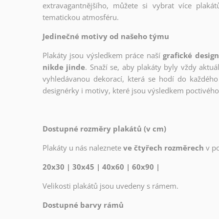
extravagantnějšího, můžete si vybrat více plakátů
tematickou atmosféru.
Jedinečné motivy od našeho týmu
Plakáty jsou výsledkem práce naší
grafické desig
nikde jinde
. Snaží se, aby plakáty byly vždy aktuá
vyhledávanou dekorací, která se hodí do každého 
designérky i motivy, které jsou výsledkem poctivé
Dostupné rozměry plakátů (v cm)
Plakáty u nás naleznete
ve čtyřech rozměrech
v p
20x30 | 30x45 | 40x60 | 60x90 |
Velikosti plakátů jsou uvedeny s rámem.
Dostupné barvy rámů