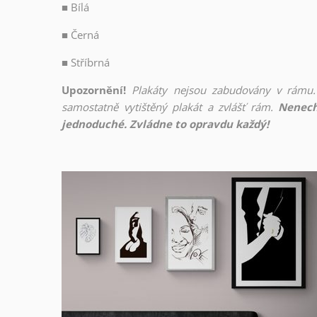
■
Bílá
■
Černá
■
Stříbrná
Upozornění!
Plakáty nejsou zabudovány v rámu.
samostatně vytištěný plakát a zvlášť rám.
Nenech
jednoduché. Zvládne to opravdu každý!