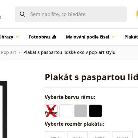
0
Obrazy
Fotoobraz 📤
Malování podle čísel
Plaká
Pop art
Plakát s paspartou lidské oko v pop-art stylu
Plakát s paspartou li
Vyberte barvu rámu:
Vyberte rozměr plakátu:
20x30
30x45
40x60
60x90