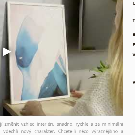
U
T
B
P
V
V
ějí změnit vzhled interiéru snadno, rychle a za minimální
i vdechli nový charakter. Chcete-li něco výraznějšího a