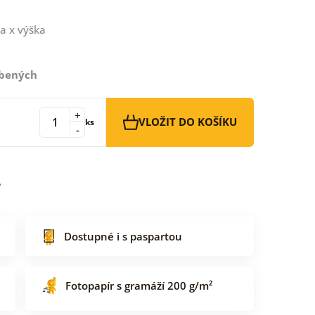
a x výška
íbených
+
VLOŽIT DO KOŠÍKU
ks
-
Dostupné i s paspartou
Fotopapír s gramáží 200 g/m²