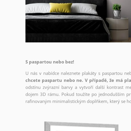
S paspartou nebo bez!
U nás v nabídce naleznete plakáty s paspartou ne
chcete paspartu nebo ne. V případě, že má pla
odstínu zvýrazní barvy a vytvoří další kontrast 
dojem 3D rámu. Pokud toužíte po jednodušším prov
rafinovaným minimalistickým doplňkem, který se ho