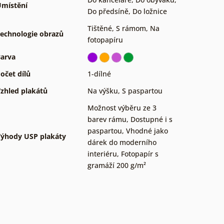
místění
Do předsíně
,
Do ložnice
Tištěné
,
S rámom
,
Na
echnologie obrazů
fotopapíru
arva
očet dílů
1-dílné
zhled plakátů
Na výšku
,
S paspartou
Možnost výběru ze 3
barev rámu
,
Dostupné i s
paspartou
,
Vhodné jako
ýhody USP plakáty
dárek do moderního
interiéru
,
Fotopapír s
gramáží 200 g/m²