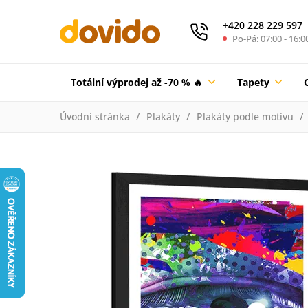
+420 228 229 597
Po-Pá: 07:00 - 16:0
Totální výprodej až -70 % 🔥
Tapety
Úvodní stránka
Plakáty
Plakáty podle motivu