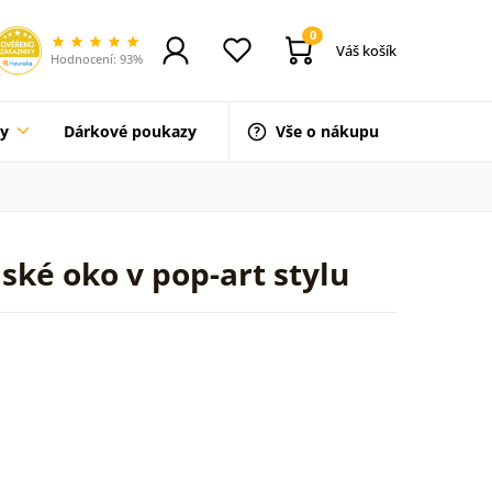
0
Váš košík
Hodnocení: 93%
ty
Dárkové poukazy
Vše o nákupu
dské oko v pop-art stylu