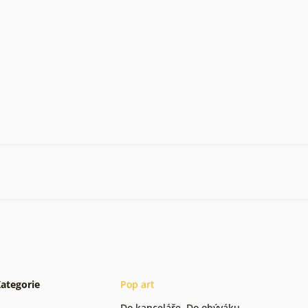
ategorie
Pop art
Do kanceláře
,
Do obýváku
,