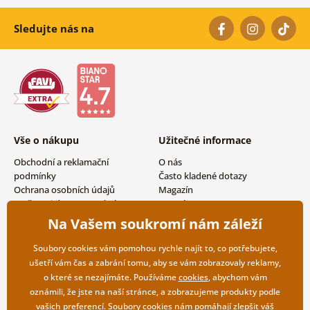
Sledujte nás na
Vše o nákupu
Užitečné informace
Obchodní a reklamační
O nás
podmínky
Často kladené dotazy
Ochrana osobních údajů
Magazín
Možnosti dopravy a platby
Kontakty
Vrácení zboží
Velkoobchodní spolupráce
Na Vašem soukromí nám záleží
Soubory cookies vám pomohou rychle najít to, co potřebujete,
ušetří vám čas a zabrání tomu, aby se vám zobrazovaly reklamy,
o které se nezajímáte. Používáme
cookies
, abychom vám
oznámili, že jste na naší stránce, a zobrazujeme produkty podle
vašich preferencí. Soubory cookies nám pomáhají zlepšit váš