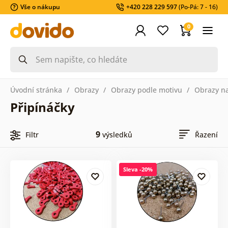
Vše o nákupu
+420 228 229 597
(Po-Pá: 7 - 16)
0
Úvodní stránka
Obrazy
Obrazy podle motivu
Obrazy n
Připínáčky
9
Filtr
výsledků
Řazení
Sleva -20%