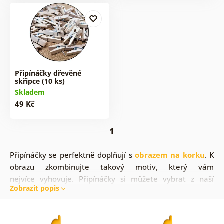
Připínáčky dřevěné
skřipce (10 ks)
Skladem
49 Kč
1
Připínáčky se perfektně doplňují s
obrazem na korku
. K
obrazu zkombinujte takový motiv, který vám
nejvíce
vyhovuje. Připínáčky si můžete vybrat z naší
Zobrazit popis
aktuální nabídky
. Pokud chcete připínáčky kombinovat,
nic vám nebrání v tom pořídit si různorodé balení.