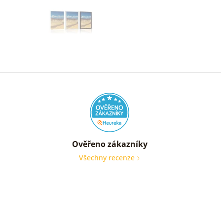
Ověřeno zákazníky
Všechny recenze
nic
Ověře
zákaz
05. 08