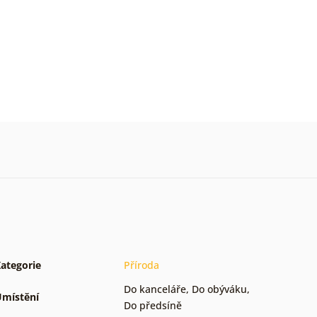
ategorie
Příroda
Do kanceláře
,
Do obýváku
,
místění
Do předsíně