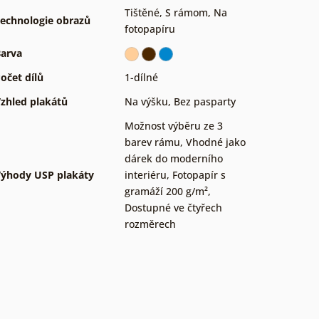
Tištěné
,
S rámom
,
Na
echnologie obrazů
fotopapíru
arva
očet dílů
1-dílné
zhled plakátů
Na výšku
,
Bez pasparty
Možnost výběru ze 3
barev rámu
,
Vhodné jako
dárek do moderního
ýhody USP plakáty
interiéru
,
Fotopapír s
gramáží 200 g/m²
,
Dostupné ve čtyřech
rozměrech