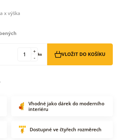
a x výška
íbených
+
VLOŽIT DO KOŠÍKU
ks
-
Vhodné jako dárek do moderního
interiéru
Dostupné ve čtyřech rozměrech