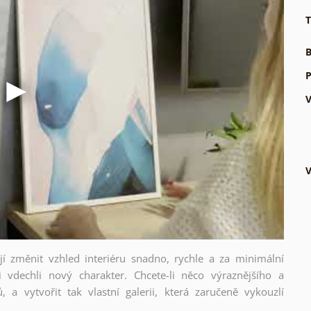
T
B
P
V
V
ějí změnit vzhled interiéru snadno, rychle a za minimální
i vdechli nový charakter. Chcete-li něco výraznějšího a
, a vytvořit tak vlastní galerii, která zaručeně vykouzlí