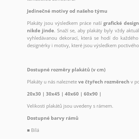
Jedinečné motivy od našeho týmu
Plakáty jsou výsledkem práce naší
grafické desig
nikde jinde
. Snaží se, aby plakáty byly vždy aktuá
vyhledávanou dekorací, která se hodí do každého 
designérky i motivy, které jsou výsledkem poctivé
Dostupné rozměry plakátů (v cm)
Plakáty u nás naleznete
ve čtyřech rozměrech
v p
20x30 | 30x45 | 40x60 | 60x90 |
Velikosti plakátů jsou uvedeny s rámem.
Dostupné barvy rámů
■
Bílá