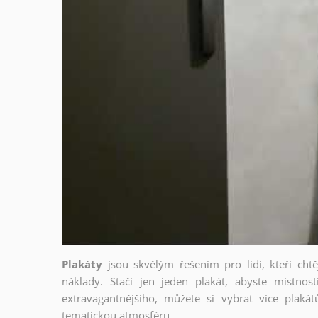
Plakáty
jsou skvělým řešením pro lidi, kteří cht
náklady. Stačí jen jeden plakát, abyste místnost
extravagantnějšího, můžete si vybrat více plakátů
tematickou atmosféru.