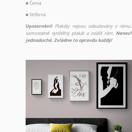
■
Černá
■
Stříbrná
Upozornění!
Plakáty nejsou zabudovány v rámu.
samostatně vytištěný plakát a zvlášť rám.
Nenech
jednoduché. Zvládne to opravdu každý!