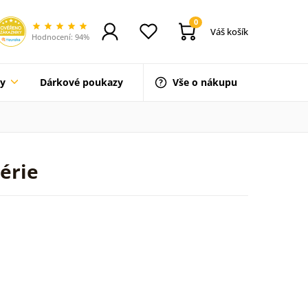
0
Váš košík
Hodnocení: 94%
ty
Dárkové poukazy
Vše o nákupu
érie