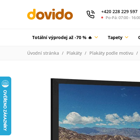
+420 228 229 597
Po-Pá: 07:00 - 16:0
Totální výprodej až -70 % 🔥
Tapety
Úvodní stránka
Plakáty
Plakáty podle motivu