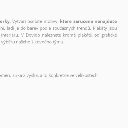
nérky
. Vytváří osobité motivy,
které zaručeně nenajdete
lní, ladí je do barev podle současných trendů. Plakáty jsou
interiéru. V Dovido naleznete kromě plakátů od grafické
ho výběru našeho šikovného týmu.
oměru šířka x výška, a to konkrétně ve velikostech: