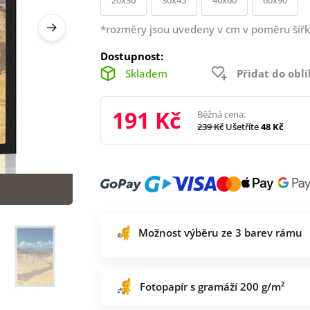
*rozměry jsou uvedeny v cm v poměru šířk
Dostupnost:
Skladem
Přidat do obl
191 Kč
Běžná cena:
239 Kč
Ušetříte
48 Kč
Možnost výběru ze 3 barev rámu
Fotopapír s gramáží 200 g/m²