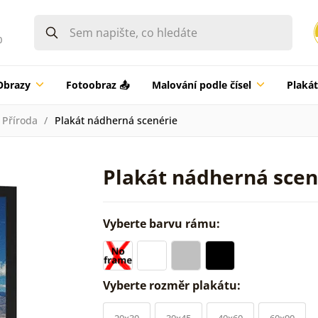
0
Obrazy
Fotoobraz 📤
Malování podle čísel
Plaká
Příroda
Plakát nádherná scenérie
Plakát nádherná scen
Vyberte barvu rámu:
Vyberte rozměr plakátu:
20x30
30x45
40x60
60x90