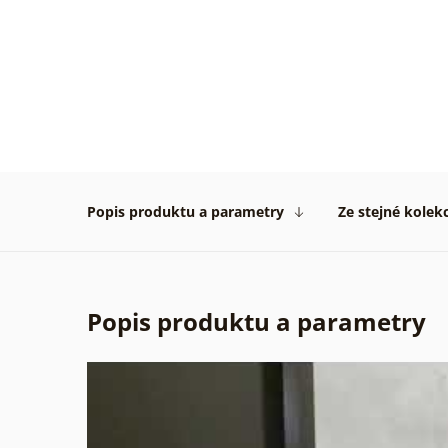
Velmi
pěkné
obrázk
rychlo
dodán
vše
na
1****
Popis produktu a parametry
Ze stejné kolek
Ověře
zákaz
31. 07
2026
Popis produktu a parametry