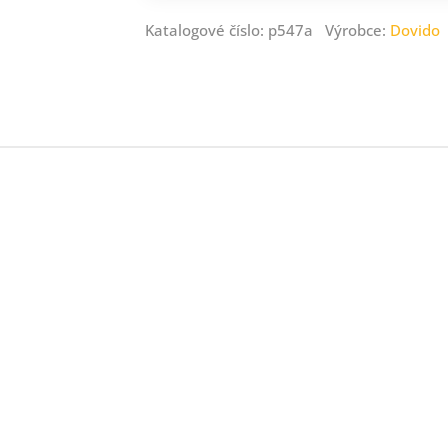
Katalogové číslo: p547a Výrobce:
Dovido
ný
ník
.