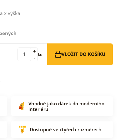
a x výška
íbených
+
VLOŽIT DO KOŠÍKU
ks
-
Vhodné jako dárek do moderního
interiéru
Dostupné ve čtyřech rozměrech