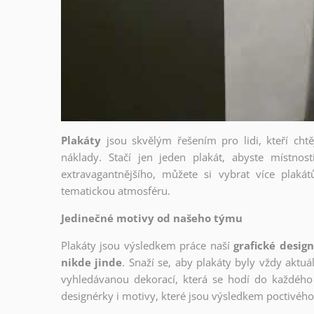
Plakáty
jsou skvělým řešením pro lidi, kteří cht
náklady. Stačí jen jeden plakát, abyste místnost
extravagantnějšího, můžete si vybrat více plakátů
tematickou atmosféru.
Jedinečné motivy od našeho týmu
Plakáty jsou výsledkem práce naší
grafické desig
nikde jinde
. Snaží se, aby plakáty byly vždy aktuá
vyhledávanou dekorací, která se hodí do každého 
designérky i motivy, které jsou výsledkem poctivé