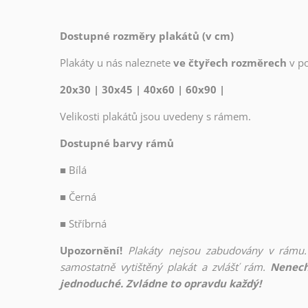
Dostupné rozměry plakátů (v cm)
Plakáty u nás naleznete
ve čtyřech rozměrech
v p
20x30 | 30x45 | 40x60 | 60x90 |
Velikosti plakátů jsou uvedeny s rámem.
Dostupné barvy rámů
■
Bílá
■
Černá
■
Stříbrná
Upozornění!
Plakáty nejsou zabudovány v rámu.
samostatně vytištěný plakát a zvlášť rám.
Nenech
jednoduché. Zvládne to opravdu každý!