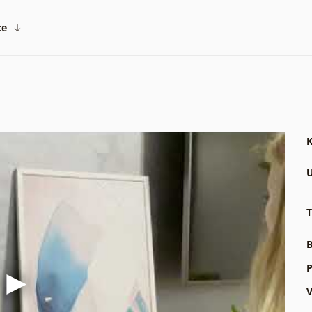
ce
K
U
T
B
P
V