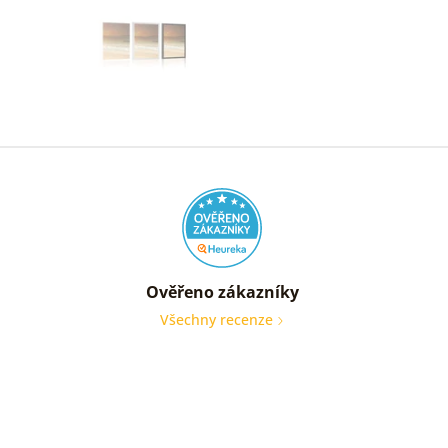
Ověřeno zákazníky
Všechny recenze
nic
Ověře
zákaz
05. 08