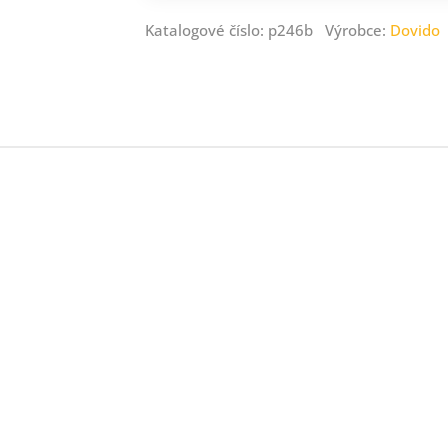
Katalogové číslo: p246b Výrobce:
Dovido
ný
ník
.