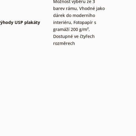
Možnost výběru ze 3
barev rámu
,
Vhodné jako
dárek do moderního
ýhody USP plakáty
interiéru
,
Fotopapír s
gramáží 200 g/m²
,
Dostupné ve čtyřech
rozměrech