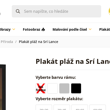
0
Obrazy
Fotoobraz 📤
Malování podle čísel
Plaká
Příroda
Plakát pláž na Srí Lance
Plakát pláž na Srí Lan
Vyberte barvu rámu:
Vyberte rozměr plakátu:
20x30
30x45
40x60
60x90