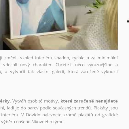
V
ějí změnit vzhled interiéru snadno, rychle a za minimální
i vdechli nový charakter. Chcete-li něco výraznějšího a
, a vytvořit tak vlastní galerii, která zaručeně vykouzlí
nérky
. Vytváří osobité motivy,
které zaručeně nenajdete
lní, ladí je do barev podle současných trendů. Plakáty jsou
interiéru. V Dovido naleznete kromě plakátů od grafické
ho výběru našeho šikovného týmu.