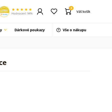
0
Váš košík
Hodnocení: 94%
ty
Dárkové poukazy
Vše o nákupu
ce