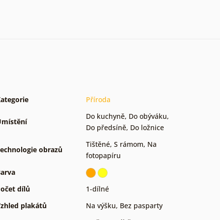
ategorie
Příroda
Do kuchyně
,
Do obýváku
,
místění
Do předsíně
,
Do ložnice
Tištěné
,
S rámom
,
Na
echnologie obrazů
fotopapíru
arva
očet dílů
1-dílné
zhled plakátů
Na výšku
,
Bez pasparty