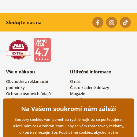
Sledujte nás na
Vše o nákupu
Užitečné informace
Obchodní a reklamační
O nás
podmínky
Často kladené dotazy
Ochrana osobních údajů
Magazín
Možnosti dopravy a platby
Kontakty
Vrácení zboží
Velkoobchodní spolupráce
Na Vašem soukromí nám záleží
Soubory cookies vám pomohou rychle najít to, co potřebujete,
ušetří vám čas a zabrání tomu, aby se vám zobrazovaly reklamy,
o které se nezajímáte. Používáme
cookies
, abychom vám