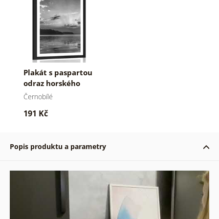
Plakát s paspartou
odraz horského
jezera v černobílém
Černobílé
provedení
191 Kč
Popis produktu a parametry