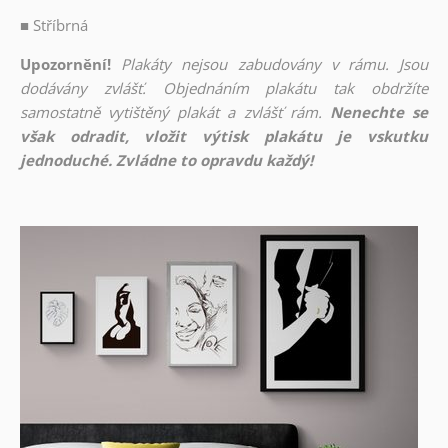
■
Stříbrná
Upozornění!
Plakáty nejsou zabudovány v rámu. Jsou
dodávány zvlášť. Objednáním plakátu tak obdržíte
samostatně vytištěný plakát a zvlášť rám.
Nenechte se
však odradit, vložit výtisk plakátu je vskutku
jednoduché. Zvládne to opravdu každý!