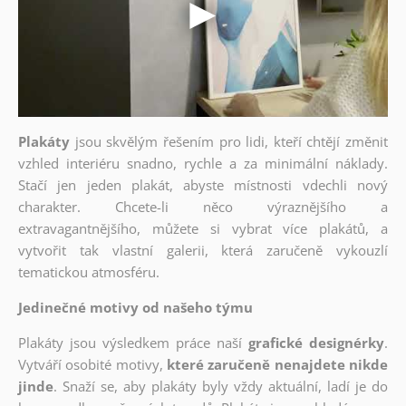
Plakáty
jsou skvělým řešením pro lidi, kteří chtějí změnit
vzhled interiéru snadno, rychle a za minimální náklady.
Stačí jen jeden plakát, abyste místnosti vdechli nový
charakter. Chcete-li něco výraznějšího a
extravagantnějšího, můžete si vybrat více plakátů, a
vytvořit tak vlastní galerii, která zaručeně vykouzlí
tematickou atmosféru.
Jedinečné motivy od našeho týmu
Plakáty jsou výsledkem práce naší
grafické designérky
.
Vytváří osobité motivy,
které zaručeně nenajdete nikde
jinde
. Snaží se, aby plakáty byly vždy aktuální, ladí je do