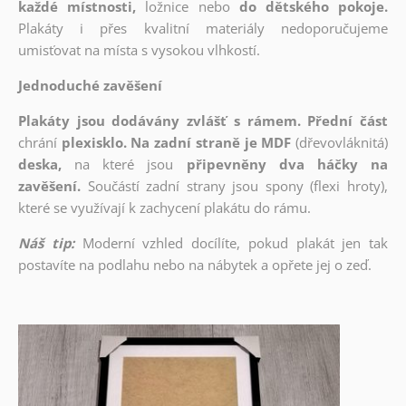
každé místnosti,
ložnice nebo
do dětského pokoje.
Plakáty i přes kvalitní materiály nedoporučujeme
umisťovat na místa s vysokou vlhkostí.
Jednoduché zavěšení
Plakáty jsou dodávány zvlášť s rámem. Přední část
chrání
plexisklo. Na zadní straně je MDF
(dřevovláknitá)
deska,
na které jsou
připevněny dva háčky na
zavěšení.
Součástí zadní strany jsou spony (flexi hroty),
které se využívají k zachycení plakátu do rámu.
Náš tip:
Moderní vzhled docílíte, pokud plakát jen tak
postavíte na podlahu nebo na nábytek a opřete jej o zeď.