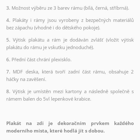
3.
Možnost výběru ze 3 barev rámu (bílá, černá, stříbrná).
4.
Plakáty i rámy jsou vyrobeny z bezpečných materiálů
bez zápachu (vhodné i do dětského pokoje).
5.
Výtisk plakátu a rám je dodáván zvlášť (vložit výtisk
plakátu do rámu je vskutku jednoduché).
6.
Přední část chrání plexisklo.
7.
MDF deska, která tvoří zadní část rámu, obsahuje 2
háčky na zavěšení.
8.
Výtisk je umístěn mezi kartony a následně společně s
rámem balen do 5vl lepenkové krabice.
Plakát na zdi je dekoračním prvkem každého
moderního místa, které hodlá jít s dobou.