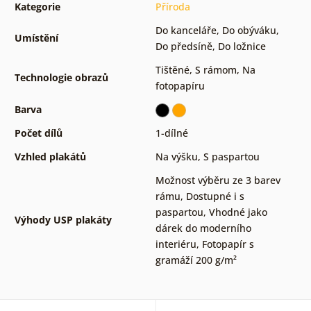
Kategorie
Příroda
Do kanceláře
,
Do obýváku
,
Umístění
Do předsíně
,
Do ložnice
Tištěné
,
S rámom
,
Na
Technologie obrazů
fotopapíru
Barva
Počet dílů
1-dílné
Vzhled plakátů
Na výšku
,
S paspartou
Možnost výběru ze 3 barev
rámu
,
Dostupné i s
paspartou
,
Vhodné jako
Výhody USP plakáty
dárek do moderního
interiéru
,
Fotopapír s
gramáží 200 g/m²