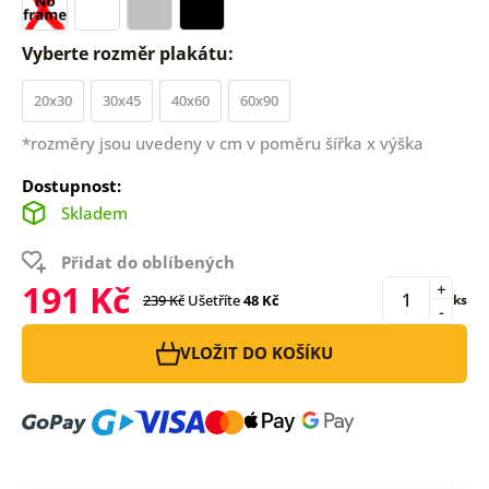
Vyberte rozměr plakátu:
20x30
30x45
40x60
60x90
*rozměry jsou uvedeny v cm v poměru šířka x výška
Dostupnost:
Skladem
Přidat do oblíbených
191 Kč
+
239 Kč
Ušetříte
48 Kč
ks
-
VLOŽIT DO KOŠÍKU