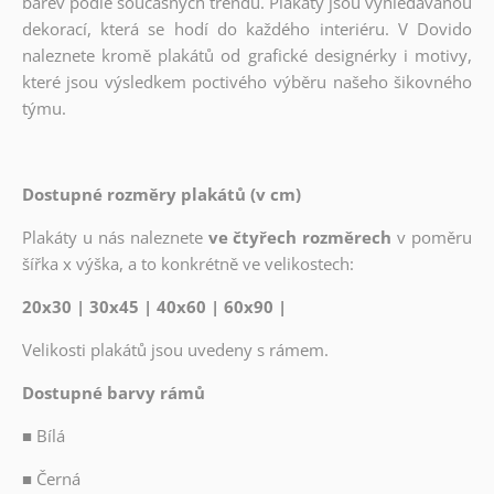
barev podle současných trendů. Plakáty jsou vyhledávanou
dekorací, která se hodí do každého interiéru. V Dovido
naleznete kromě plakátů od grafické designérky i motivy,
které jsou výsledkem poctivého výběru našeho šikovného
týmu.
Dostupné rozměry plakátů (v cm)
Plakáty u nás naleznete
ve čtyřech rozměrech
v poměru
šířka x výška, a to konkrétně ve velikostech:
20x30 | 30x45 | 40x60 | 60x90 |
Velikosti plakátů jsou uvedeny s rámem.
Dostupné barvy rámů
■
Bílá
■
Černá