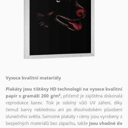
Vysoce kvalitní materiály
Plakáty jsou tištěny HD technologií na vysoce kvalitní
papír s gramáží 200 g/m²,
přičemž je zajištěna dokonalá
reprodukce barev. Tisk je odolný vůči UV záření, díky
čemuž barvy neblednou ani po dlouhodobém působení
slunečního světla. Samotné plakáty i rámy jsou vyrobeny z
bezpečných materiálů bez zápachu, takže
jsou vhodné do