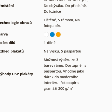
místění
Do obýváku
,
Do předsíně
,
Do ložnice
Tištěné
,
S rámom
,
Na
echnologie obrazů
fotopapíru
arva
očet dílů
1-dílné
zhled plakátů
Na výšku
,
S paspartou
Možnost výběru ze 3
barev rámu
,
Dostupné i s
paspartou
,
Vhodné jako
ýhody USP plakáty
dárek do moderního
interiéru
,
Fotopapír s
gramáží 200 g/m²