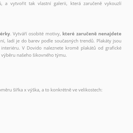
, a vytvořit tak vlastní galerii, která zaručeně vykouzlí
nérky
. Vytváří osobité motivy,
které zaručeně nenajdete
lní, ladí je do barev podle současných trendů. Plakáty jsou
interiéru. V Dovido naleznete kromě plakátů od grafické
ho výběru našeho šikovného týmu.
oměru šířka x výška, a to konkrétně ve velikostech: