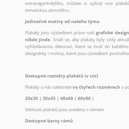
extravagantnějšího, můžete si vybrat více plakátů
tematickou atmosféru.
Jedinečné motivy od našeho týmu
Plakáty jsou výsledkem práce naší
grafické desig
nikde jinde
. Snaží se, aby plakáty byly vždy aktuá
vyhledávanou dekorací, která se hodí do každého 
designérky i motivy, které jsou výsledkem poctivé
Dostupné rozměry plakátů (v cm)
Plakáty u nás naleznete
ve čtyřech rozměrech
v p
20x30 | 30x45 | 40x60 | 60x90 |
Velikosti plakátů jsou uvedeny s rámem.
Dostupné barvy rámů