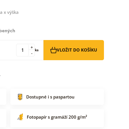
a x výška
íbených
+
VLOŽIT DO KOŠÍKU
ks
-
Dostupné i s paspartou
Fotopapír s gramáží 200 g/m²