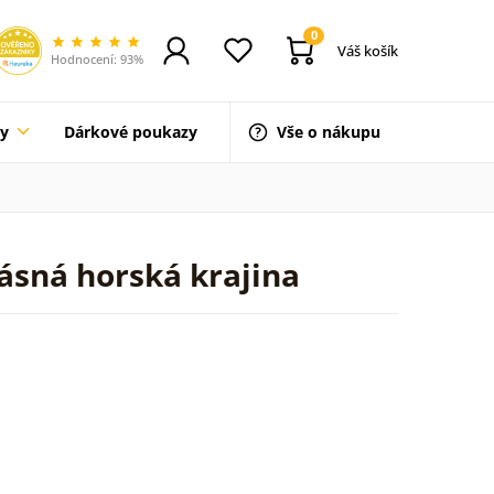
0
Váš košík
Hodnocení: 93%
ty
Dárkové poukazy
Vše o nákupu
ásná horská krajina