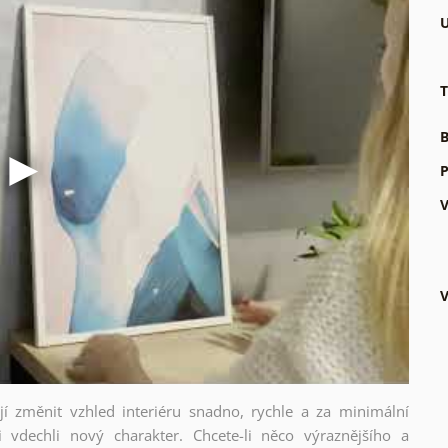
U
T
B
P
V
V
ějí změnit vzhled interiéru snadno, rychle a za minimální
i vdechli nový charakter. Chcete-li něco výraznějšího a