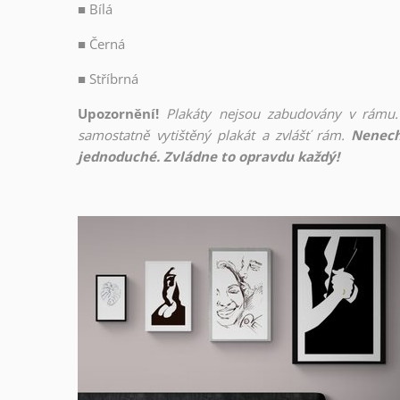
■
Bílá
■
Černá
■
Stříbrná
Upozornění!
Plakáty nejsou zabudovány v rámu.
samostatně vytištěný plakát a zvlášť rám.
Nenech
jednoduché. Zvládne to opravdu každý!