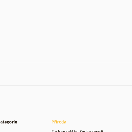
ategorie
Příroda
Do kanceláře
,
Do kuchyně
,