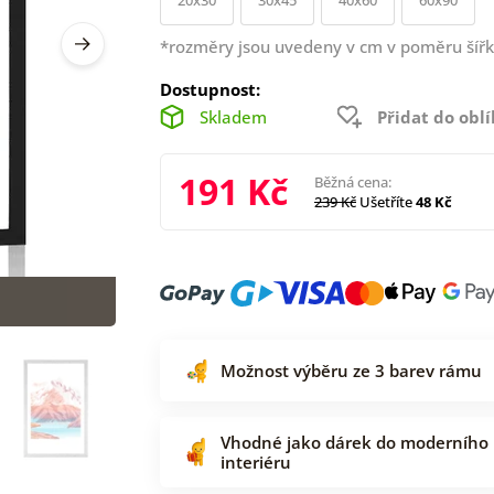
*rozměry jsou uvedeny v cm v poměru šířk
Dostupnost:
Skladem
Přidat do obl
191 Kč
Běžná cena:
239 Kč
Ušetříte
48 Kč
Možnost výběru ze 3 barev rámu
Vhodné jako dárek do moderního
interiéru