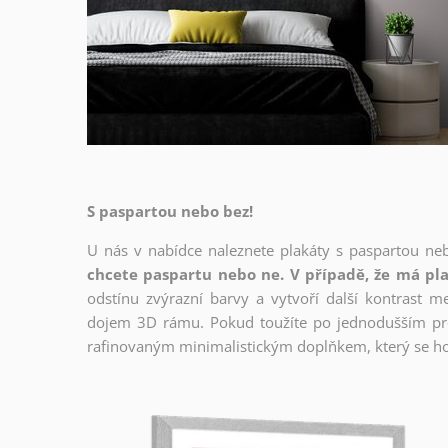
S paspartou nebo bez!
U nás v nabídce naleznete plakáty s paspartou ne
chcete paspartu nebo ne. V případě, že má pla
odstínu zvýrazní barvy a vytvoří další kontrast 
dojem 3D rámu. Pokud toužíte po jednodušším prov
rafinovaným minimalistickým doplňkem, který se ho