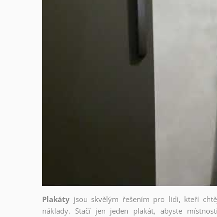
Plakáty
jsou skvělým řešením pro lidi, kteří cht
náklady. Stačí jen jeden plakát, abyste místnost