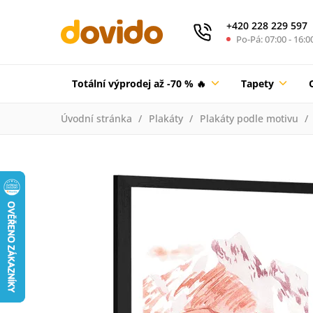
+420 228 229 597
Po-Pá: 07:00 - 16:0
Totální výprodej až -70 % 🔥
Tapety
Úvodní stránka
Plakáty
Plakáty podle motivu