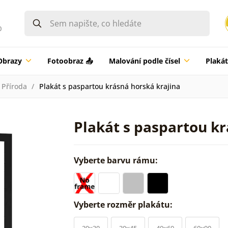
0
Obrazy
Fotoobraz 📤
Malování podle čísel
Plaká
Příroda
Plakát s paspartou krásná horská krajina
Plakát s paspartou kr
Vyberte barvu rámu:
Vyberte rozměr plakátu:
20x30
30x45
40x60
60x90