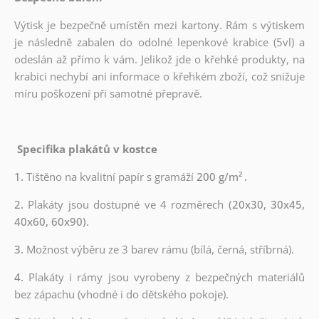
Výtisk je bezpečně umístěn mezi kartony. Rám s výtiskem
je následně zabalen do odolné lepenkové krabice (5vl) a
odeslán až přímo k vám. Jelikož jde o křehké produkty, na
krabici nechybí ani informace o křehkém zboží, což snižuje
míru poškození při samotné přepravě.
Specifika plakátů v kostce
1.
Tištěno na kvalitní papír s gramáží
200 g/m²
.
2.
Plakáty jsou dostupné ve 4 rozměrech
(20x30, 30x45,
40x60, 60x90).
3.
Možnost výběru ze 3 barev rámu (bílá, černá, stříbrná).
4.
Plakáty i rámy jsou vyrobeny z bezpečných materiálů
bez zápachu (vhodné i do dětského pokoje).