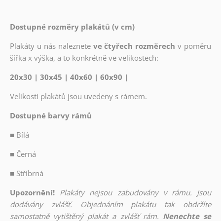
Dostupné rozměry plakátů (v cm)
Plakáty u nás naleznete
ve čtyřech rozměrech
v poměru
šířka x výška, a to konkrétně ve velikostech:
20x30 | 30x45 | 40x60 | 60x90 |
Velikosti plakátů jsou uvedeny s rámem.
Dostupné barvy rámů
■
Bílá
■
Černá
■
Stříbrná
Upozornění!
Plakáty nejsou zabudovány v rámu. Jsou
dodávány zvlášť. Objednáním plakátu tak obdržíte
samostatně vytištěný plakát a zvlášť rám.
Nenechte se