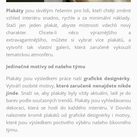
Plakáty
jsou skvělým řešením pro lidi, kteří chtějí změnit
vzhled interiéru snadno, rychle a za minimální náklady.
Stačí jen jeden plakát, abyste místnosti vdechli nový
charakter. Chcete-li něco výraznějšího a
extravagantnějšího, můžete si vybrat více plakátů, a
vytvořit tak vlastní galerii, která zaručeně vykouzlí
tematickou atmosféru.
Jedinečné motivy od našeho týmu
Plakáty jsou výsledkem práce naší
grafické designérky
.
Vytváří osobité motivy,
které zaručeně nenajdete nikde
jinde
. Snaží se, aby plakáty byly vždy aktuální, ladí je do
barev podle současných trendů. Plakáty jsou vyhledávanou
dekorací, která se hodí do každého interiéru. V Dovido
naleznete kromě plakátů od grafické designérky i motivy,
které jsou výsledkem poctivého výběru našeho šikovného
týmu.