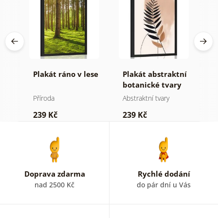
Plakát ráno v lese
Plakát abstraktní
P
botanické tvary
m
kapradina
j
Příroda
Abstraktní tvary
St
239 Kč
239 Kč
2
Doprava zdarma
Rychlé dodání
nad 2500 Kč
do pár dní u Vás