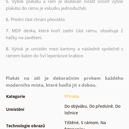
5.
Výtisk plakátu a rám je dodáván zvlášť (vložit výtisk
plakátu do rámu je vskutku jednoduché).
6.
Přední část chrání plexisklo.
7.
MDF deska, která tvoří zadní část rámu, obsahuje 2
háčky na zavěšení.
8.
Výtisk je umístěn mezi kartony a následně společně s
rámem balen do 5vl lepenkové krabice.
Plakát na zdi je dekoračním prvkem každého
moderního místa, které hodlá jít s dobou.
Kategorie
Příroda
Do obýváku
,
Do předsíně
,
Do
Umístění
ložnice
Tištěné
,
S rámom
,
Na
Technologie obrazů