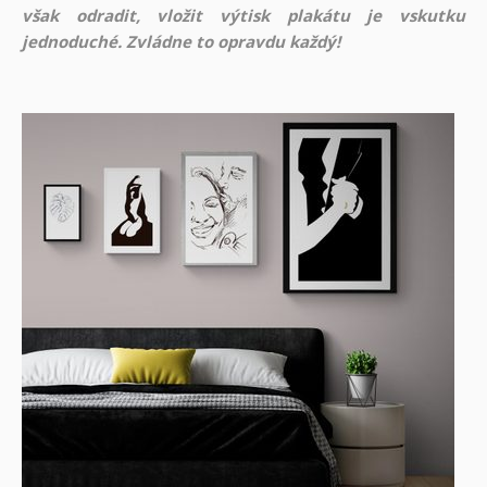
však odradit, vložit výtisk plakátu je vskutku
jednoduché. Zvládne to opravdu každý!