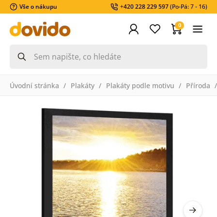
Vše o nákupu
+420 228 229 597
(Po-Pá: 7 - 16)
0
Úvodní stránka
Plakáty
Plakáty podle motivu
Příroda