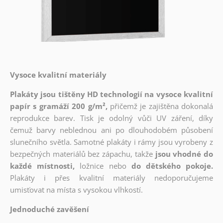
Vysoce kvalitní materiály
Plakáty jsou tištěny HD technologií na vysoce kvalitní
papír s gramáží 200 g/m²,
přičemž je zajištěna dokonalá
reprodukce barev. Tisk je odolný vůči UV záření, díky
čemuž barvy neblednou ani po dlouhodobém působení
slunečního světla. Samotné plakáty i rámy jsou vyrobeny z
bezpečných materiálů bez zápachu, takže
jsou vhodné do
každé místnosti,
ložnice nebo
do dětského pokoje.
Plakáty i přes kvalitní materiály nedoporučujeme
umisťovat na místa s vysokou vlhkostí.
Jednoduché zavěšení