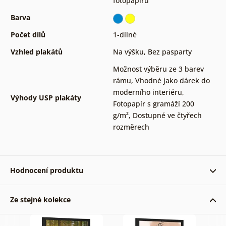
fotopapíru
Barva
Počet dílů
1-dílné
Vzhled plakátů
Na výšku
,
Bez pasparty
Možnost výběru ze 3 barev
rámu
,
Vhodné jako dárek do
moderního interiéru
,
Výhody USP plakáty
Fotopapír s gramáží 200
g/m²
,
Dostupné ve čtyřech
rozměrech
Hodnocení produktu
Ze stejné kolekce
Blanka 23. 11. 2024