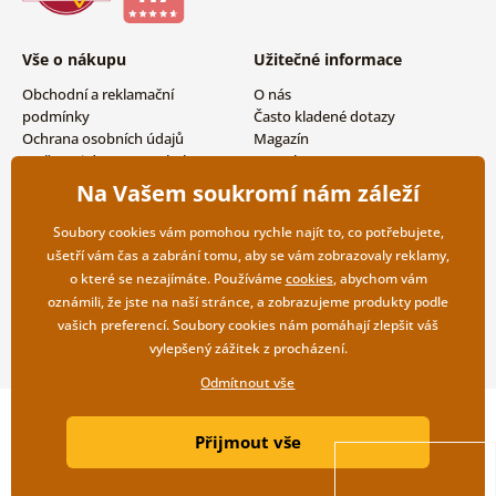
Vše o nákupu
Užitečné informace
Obchodní a reklamační
O nás
podmínky
Často kladené dotazy
Ochrana osobních údajů
Magazín
Možnosti dopravy a platby
Kontakty
Vrácení zboží
Velkoobchodní spolupráce
Na Vašem soukromí nám záleží
Soubory cookies vám pomohou rychle najít to, co potřebujete,
ušetří vám čas a zabrání tomu, aby se vám zobrazovaly reklamy,
o které se nezajímáte. Používáme
cookies
, abychom vám
oznámili, že jste na naší stránce, a zobrazujeme produkty podle
vašich preferencí. Soubory cookies nám pomáhají zlepšit váš
vylepšený zážitek z procházení.
Odmítnout vše
Copyright ©2019 © Dovido.cz.
Přijmout vše
Webdesign
Litvanyi.sk
| E-shop vytvořila