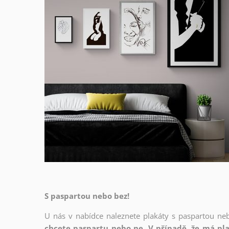
S paspartou nebo bez!
U nás v nabídce naleznete plakáty s paspartou ne
chcete paspartu nebo ne. V případě, že má pla