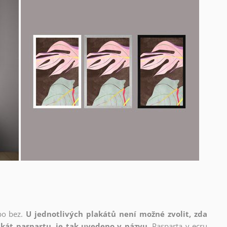
bo bez.
U jednotlivých plakátů není možné zvolit, zda
kát paspartu, je tak uvedeno v názvu.
Pasparta v ecru