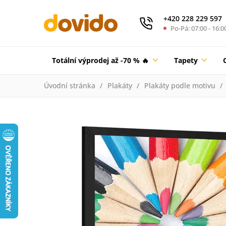
+420 228 229 597
Po-Pá: 07:00 - 16:0
Totální výprodej až -70 % 🔥
Tapety
Úvodní stránka
Plakáty
Plakáty podle motivu