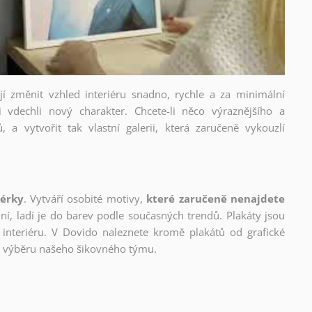
ějí změnit vzhled interiéru snadno, rychle a za minimální
i vdechli nový charakter. Chcete-li něco výraznějšího a
, a vytvořit tak vlastní galerii, která zaručeně vykouzlí
nérky
. Vytváří osobité motivy,
které zaručeně nenajdete
lní, ladí je do barev podle současných trendů. Plakáty jsou
interiéru. V Dovido naleznete kromě plakátů od grafické
ho výběru našeho šikovného týmu.