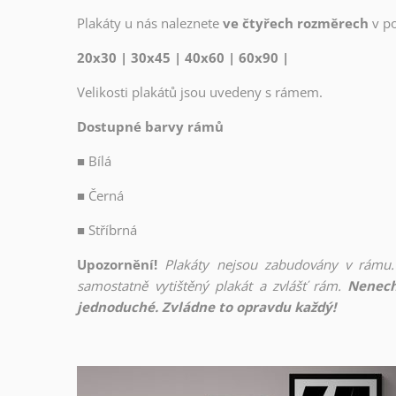
Plakáty u nás naleznete
ve čtyřech rozměrech
v p
20x30 | 30x45 | 40x60 | 60x90 |
Velikosti plakátů jsou uvedeny s rámem.
Dostupné barvy rámů
■
Bílá
■
Černá
■
Stříbrná
Upozornění!
Plakáty nejsou zabudovány v rámu.
samostatně vytištěný plakát a zvlášť rám.
Nenech
jednoduché. Zvládne to opravdu každý!