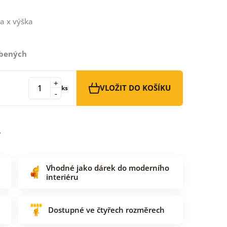
a x výška
íbených
+
VLOŽIT DO KOŠÍKU
ks
-
Vhodné jako dárek do moderního
interiéru
Dostupné ve čtyřech rozměrech