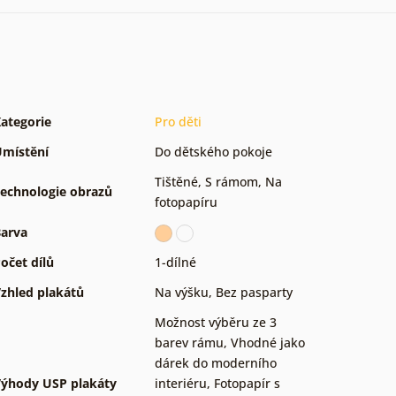
ategorie
Pro děti
místění
Do dětského pokoje
Tištěné
,
S rámom
,
Na
echnologie obrazů
fotopapíru
arva
očet dílů
1-dílné
zhled plakátů
Na výšku
,
Bez pasparty
Možnost výběru ze 3
barev rámu
,
Vhodné jako
dárek do moderního
ýhody USP plakáty
interiéru
,
Fotopapír s