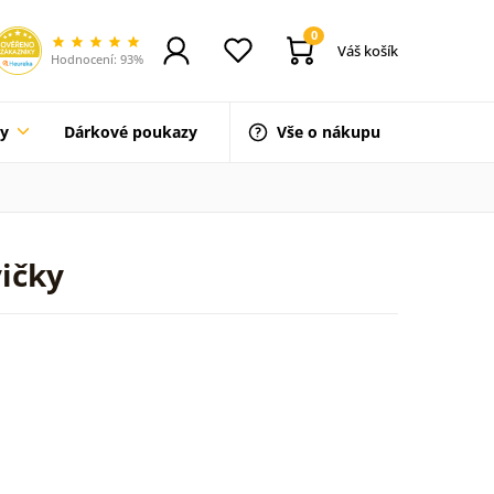
0
Váš košík
Hodnocení: 93%
ty
Dárkové poukazy
Vše o nákupu
vičky