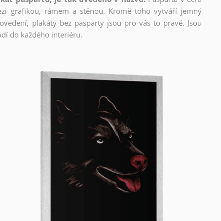
mezi grafikou, rámem a stěnou. Kromě toho vytváří jemný
edení, plakáty bez pasparty jsou pro vás to pravé. Jsou
dí do každého interiéru.