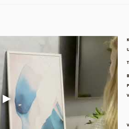
K
U
T
B
P
V
V