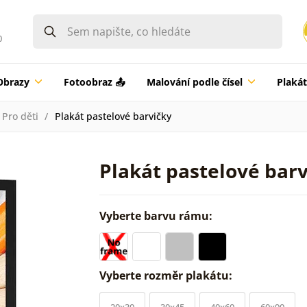
0
Obrazy
Fotoobraz 📤
Malování podle čísel
Plaká
Pro děti
Plakát pastelové barvičky
Plakát pastelové bar
Vyberte barvu rámu:
Vyberte rozměr plakátu:
20x30
30x45
40x60
60x90