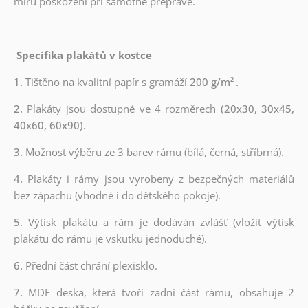
míru poškození při samotné přepravě.
Specifika plakátů v kostce
1.
Tištěno na kvalitní papír s gramáží
200 g/m²
.
2.
Plakáty jsou dostupné ve 4 rozměrech
(20x30, 30x45,
40x60, 60x90).
3.
Možnost výběru ze 3 barev rámu (bílá, černá, stříbrná).
4.
Plakáty i rámy jsou vyrobeny z bezpečných materiálů
bez zápachu (vhodné i do dětského pokoje).
5.
Výtisk plakátu a rám je dodáván zvlášť (vložit výtisk
plakátu do rámu je vskutku jednoduché).
6.
Přední část chrání plexisklo.
7.
MDF deska, která tvoří zadní část rámu, obsahuje 2