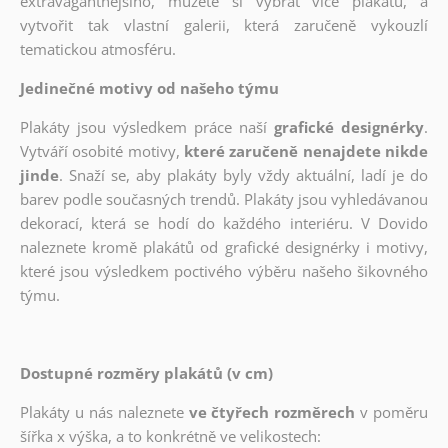
extravagantnějšího, můžete si vybrat více plakátů, a
vytvořit tak vlastní galerii, která zaručeně vykouzlí
tematickou atmosféru.
Jedinečné motivy od našeho týmu
Plakáty jsou výsledkem práce naší
grafické designérky
.
Vytváří osobité motivy,
které zaručeně nenajdete nikde
jinde
. Snaží se, aby plakáty byly vždy aktuální, ladí je do
barev podle současných trendů. Plakáty jsou vyhledávanou
dekorací, která se hodí do každého interiéru. V Dovido
naleznete kromě plakátů od grafické designérky i motivy,
které jsou výsledkem poctivého výběru našeho šikovného
týmu.
Dostupné rozměry plakátů (v cm)
Plakáty u nás naleznete
ve čtyřech rozměrech
v poměru
šířka x výška, a to konkrétně ve velikostech: