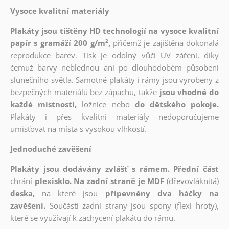
Vysoce kvalitní materiály
Plakáty jsou tištěny HD technologií na vysoce kvalitní
papír s gramáží 200 g/m²,
přičemž je zajištěna dokonalá
reprodukce barev. Tisk je odolný vůči UV záření, díky
čemuž barvy neblednou ani po dlouhodobém působení
slunečního světla. Samotné plakáty i rámy jsou vyrobeny z
bezpečných materiálů bez zápachu, takže
jsou vhodné do
každé místnosti,
ložnice nebo
do dětského pokoje.
Plakáty i přes kvalitní materiály nedoporučujeme
umisťovat na místa s vysokou vlhkostí.
Jednoduché zavěšení
Plakáty jsou dodávány zvlášť s rámem. Přední část
chrání
plexisklo. Na zadní straně je MDF
(dřevovláknitá)
deska,
na které jsou
připevněny dva háčky na
zavěšení.
Součástí zadní strany jsou spony (flexi hroty),
které se využívají k zachycení plakátu do rámu.