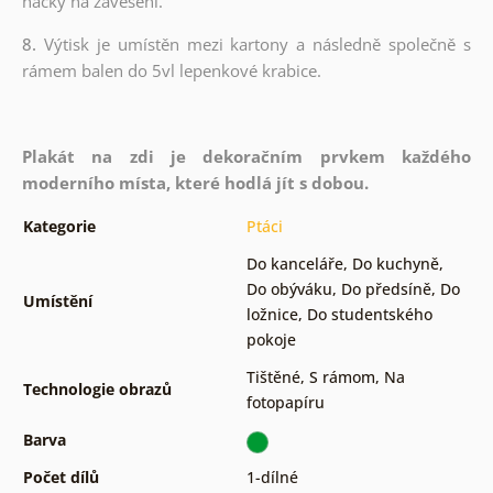
háčky na zavěšení.
8.
Výtisk je umístěn mezi kartony a následně společně s
rámem balen do 5vl lepenkové krabice.
Plakát na zdi je dekoračním prvkem každého
moderního místa, které hodlá jít s dobou.
Kategorie
Ptáci
Do kanceláře
,
Do kuchyně
,
Do obýváku
,
Do předsíně
,
Do
Umístění
ložnice
,
Do studentského
pokoje
Tištěné
,
S rámom
,
Na
Technologie obrazů
fotopapíru
Barva
Počet dílů
1-dílné