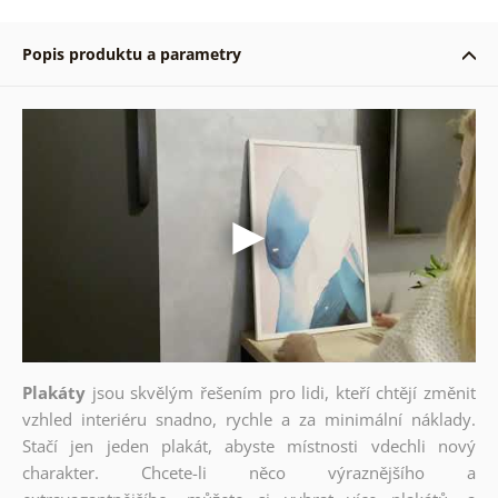
Popis produktu a parametry
Plakáty
jsou skvělým řešením pro lidi, kteří chtějí změnit
vzhled interiéru snadno, rychle a za minimální náklady.
Stačí jen jeden plakát, abyste místnosti vdechli nový
charakter. Chcete-li něco výraznějšího a