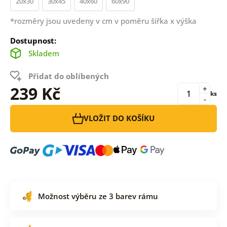
20x30
30x45
40x60
60x90
*rozměry jsou uvedeny v cm v poměru šířka x výška
Dostupnost:
Skladem
Přidat do oblíbených
239 Kč
+
ks
-
VLOŽIT DO KOŠÍKU
Možnost výběru ze 3 barev rámu