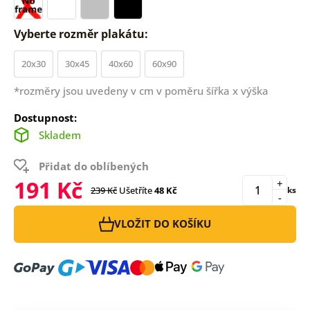
Vyberte rozměr plakátu:
20x30
30x45
40x60
60x90
*rozměry jsou uvedeny v cm v poměru šířka x výška
Dostupnost:
Skladem
Přidat do oblíbených
191 Kč
+
239 Kč
Ušetříte
48 Kč
ks
-
VLOŽIT DO KOŠÍKU