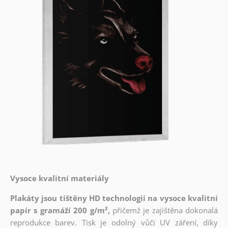
Vysoce kvalitní materiály
Plakáty jsou tištěny HD technologií na vysoce kvalitní
papír s gramáží 200 g/m²,
přičemž je zajištěna dokonalá
reprodukce barev. Tisk je odolný vůči UV záření, díky