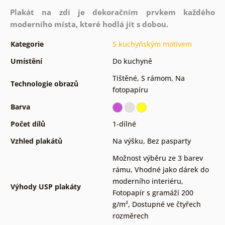
Plakát na zdi je dekoračním prvkem každého
moderního místa, které hodlá jít s dobou.
Kategorie
S kuchyňským motivem
Umístění
Do kuchyně
Tištěné
,
S rámom
,
Na
Technologie obrazů
fotopapíru
Barva
Počet dílů
1-dílné
Vzhled plakátů
Na výšku
,
Bez pasparty
Možnost výběru ze 3 barev
rámu
,
Vhodné jako dárek do
moderního interiéru
,
Výhody USP plakáty
Fotopapír s gramáží 200
g/m²
,
Dostupné ve čtyřech
rozměrech