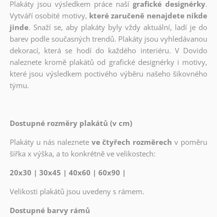
Plakáty jsou výsledkem práce naší
grafické designérky
.
Vytváří osobité motivy,
které zaručeně nenajdete nikde
jinde
. Snaží se, aby plakáty byly vždy aktuální, ladí je do
barev podle současných trendů. Plakáty jsou vyhledávanou
dekorací, která se hodí do každého interiéru. V Dovido
naleznete kromě plakátů od grafické designérky i motivy,
které jsou výsledkem poctivého výběru našeho šikovného
týmu.
Dostupné rozměry plakátů (v cm)
Plakáty u nás naleznete
ve čtyřech rozměrech
v poměru
šířka x výška, a to konkrétně ve velikostech:
20x30 | 30x45 | 40x60 | 60x90 |
Velikosti plakátů jsou uvedeny s rámem.
Dostupné barvy rámů