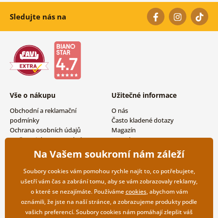
Sledujte nás na
Vše o nákupu
Užitečné informace
Obchodní a reklamační
O nás
podmínky
Často kladené dotazy
Ochrana osobních údajů
Magazín
Možnosti dopravy a platby
Kontakty
Vrácení zboží
Velkoobchodní spolupráce
Na Vašem soukromí nám záleží
Soubory cookies vám pomohou rychle najít to, co potřebujete,
ušetří vám čas a zabrání tomu, aby se vám zobrazovaly reklamy,
o které se nezajímáte. Používáme
cookies
, abychom vám
oznámili, že jste na naší stránce, a zobrazujeme produkty podle
vašich preferencí. Soubory cookies nám pomáhají zlepšit váš