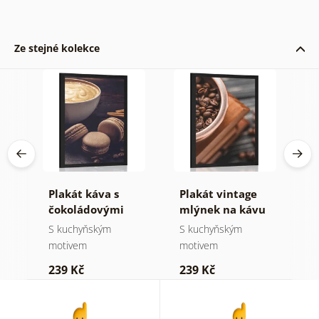
Ze stejné kolekce
Plakát káva s
Plakát vintage
P
čokoládovými
mlýnek na kávu
v
makronky
S kuchyňským
S kuchyňským
S
motivem
motivem
m
239 Kč
239 Kč
2