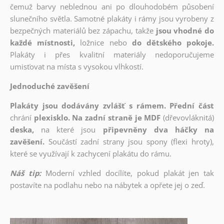
čemuž barvy neblednou ani po dlouhodobém působení
slunečního světla. Samotné plakáty i rámy jsou vyrobeny z
bezpečných materiálů bez zápachu, takže
jsou vhodné do
každé místnosti,
ložnice nebo
do dětského pokoje.
Plakáty i přes kvalitní materiály nedoporučujeme
umisťovat na místa s vysokou vlhkostí.
Jednoduché zavěšení
Plakáty jsou dodávány zvlášť s rámem. Přední část
chrání
plexisklo. Na zadní straně je MDF
(dřevovláknitá)
deska,
na které jsou
připevněny dva háčky na
zavěšení.
Součástí zadní strany jsou spony (flexi hroty),
které se využívají k zachycení plakátu do rámu.
Náš tip:
Moderní vzhled docílíte, pokud plakát jen tak
postavíte na podlahu nebo na nábytek a opřete jej o zeď.