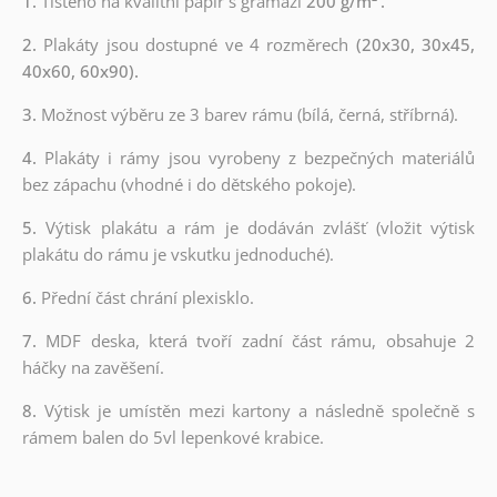
1.
Tištěno na kvalitní papír s gramáží
200 g/m²
.
2.
Plakáty jsou dostupné ve 4 rozměrech
(20x30, 30x45,
40x60, 60x90).
3.
Možnost výběru ze 3 barev rámu (bílá, černá, stříbrná).
4.
Plakáty i rámy jsou vyrobeny z bezpečných materiálů
bez zápachu (vhodné i do dětského pokoje).
5.
Výtisk plakátu a rám je dodáván zvlášť (vložit výtisk
plakátu do rámu je vskutku jednoduché).
6.
Přední část chrání plexisklo.
7.
MDF deska, která tvoří zadní část rámu, obsahuje 2
háčky na zavěšení.
8.
Výtisk je umístěn mezi kartony a následně společně s
rámem balen do 5vl lepenkové krabice.