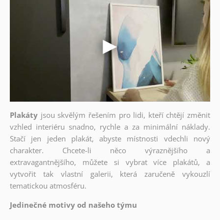
Plakáty
jsou skvělým řešením pro lidi, kteří chtějí změnit
vzhled interiéru snadno, rychle a za minimální náklady.
Stačí jen jeden plakát, abyste místnosti vdechli nový
charakter. Chcete-li něco výraznějšího a
extravagantnějšího, můžete si vybrat více plakátů, a
vytvořit tak vlastní galerii, která zaručeně vykouzlí
tematickou atmosféru.
Jedinečné motivy od našeho týmu