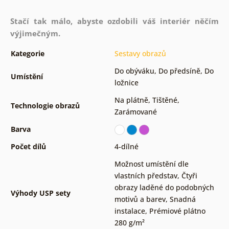
Stačí tak málo, abyste ozdobili váš interiér něčím
výjimečným.
Kategorie
Sestavy obrazů
Do obýváku
,
Do předsíně
,
Do
Umístění
ložnice
Na plátně
,
Tištěné
,
Technologie obrazů
Zarámované
Barva
Počet dílů
4-dílné
Možnost umístění dle
vlastních představ
,
Čtyři
obrazy laděné do podobných
Výhody USP sety
motivů a barev
,
Snadná
instalace
,
Prémiové plátno
280 g/m²