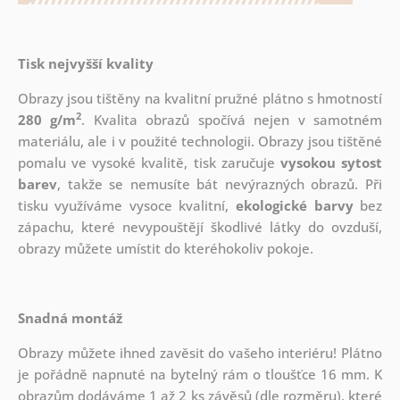
Tisk nejvyšší kvality
Obrazy jsou tištěny na kvalitní pružné plátno s hmotností
2
280 g/m
. Kvalita obrazů spočívá nejen v samotném
materiálu, ale i v použité technologii. Obrazy jsou tištěné
pomalu ve vysoké kvalitě, tisk zaručuje
vysokou sytost
barev
, takže se nemusíte bát nevýrazných obrazů. Při
tisku využíváme vysoce kvalitní,
ekologické barvy
bez
zápachu, které nevypouštějí škodlivé látky do ovzduší,
obrazy můžete umístit do kteréhokoliv pokoje.
Snadná montáž
Obrazy můžete ihned zavěsit do vašeho interiéru! Plátno
je pořádně napnuté na bytelný rám o tloušťce 16 mm. K
obrazům dodáváme 1 až 2 ks závěsů (dle rozměru), které