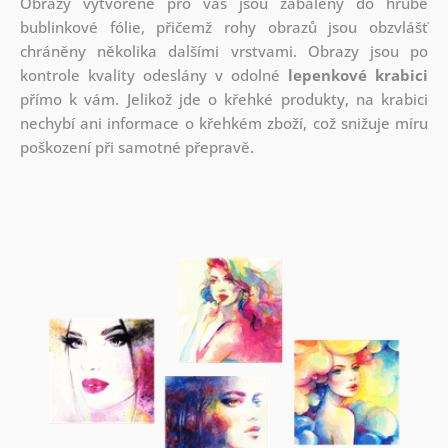
Obrazy vytvořené pro vás jsou zabaleny do hrubé
bublinkové fólie, přičemž rohy obrazů jsou obzvlášť
chráněny několika dalšími vrstvami.
Obrazy jsou po
kontrole kvality odeslány v odolné
lepenkové krabici
přímo k vám. Jelikož jde o křehké produkty, na krabici
nechybí ani informace o křehkém zboží, což snižuje míru
poškození při samotné přepravě.