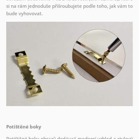
si na rám jednoduše přišroubujete podle toho, jak vám to
bude vyhovovat.
Potištěné boky
Potištěné boky obrazů dodávají moderní vzhled a stylový