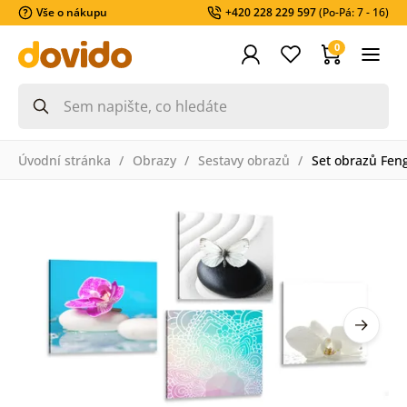
Vše o nákupu
+420 228 229 597
(Po-Pá: 7 - 16)
0
Úvodní stránka
Obrazy
Sestavy obrazů
Set obrazů Fen