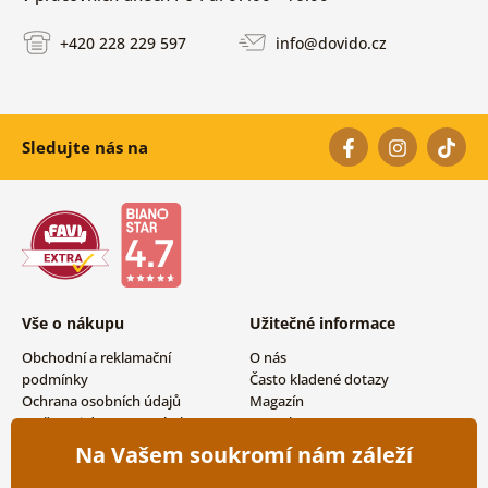
+420 228 229 597
info@dovido.cz
Sledujte nás na
Vše o nákupu
Užitečné informace
Obchodní a reklamační
O nás
podmínky
Často kladené dotazy
Ochrana osobních údajů
Magazín
Možnosti dopravy a platby
Kontakty
Vrácení zboží
Velkoobchodní spolupráce
Na Vašem soukromí nám záleží