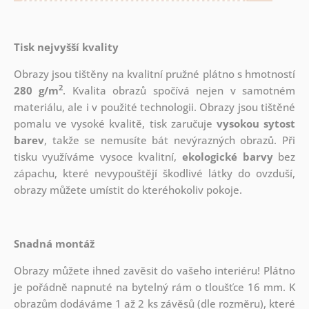
Tisk nejvyšší kvality
Obrazy jsou tištěny na kvalitní pružné plátno s hmotností
2
280 g/m
. Kvalita obrazů spočívá nejen v samotném
materiálu, ale i v použité technologii. Obrazy jsou tištěné
pomalu ve vysoké kvalitě, tisk zaručuje
vysokou sytost
barev
, takže se nemusíte bát nevýrazných obrazů. Při
tisku využíváme vysoce kvalitní,
ekologické barvy
bez
zápachu, které nevypouštějí škodlivé látky do ovzduší,
obrazy můžete umístit do kteréhokoliv pokoje.
Snadná montáž
Obrazy můžete ihned zavěsit do vašeho interiéru! Plátno
je pořádně napnuté na bytelný rám o tloušťce 16 mm. K
obrazům dodáváme 1 až 2 ks závěsů (dle rozměru), které