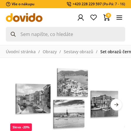
Vše o nákupu
+420 228 229 597
(Po-Pá: 7 - 16)
0
Úvodní stránka
Obrazy
Sestavy obrazů
Set obrazů čern
Sleva -20%