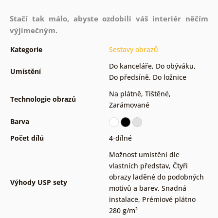
Stačí tak málo, abyste ozdobili váš interiér něčím
výjimečným.
Kategorie
Sestavy obrazů
Do kanceláře
,
Do obýváku
,
Umístění
Do předsíně
,
Do ložnice
Na plátně
,
Tištěné
,
Technologie obrazů
Zarámované
Barva
Počet dílů
4-dílné
Možnost umístění dle
vlastních představ
,
Čtyři
obrazy laděné do podobných
Výhody USP sety
motivů a barev
,
Snadná
instalace
,
Prémiové plátno
280 g/m²