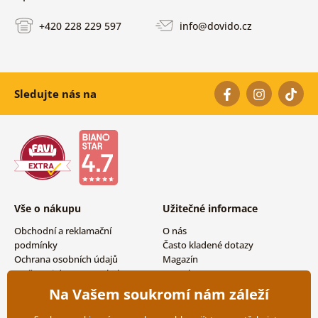
+420 228 229 597
info@dovido.cz
Sledujte nás na
Vše o nákupu
Užitečné informace
Obchodní a reklamační
O nás
podmínky
Často kladené dotazy
Ochrana osobních údajů
Magazín
Možnosti dopravy a platby
Kontakty
Vrácení zboží
Velkoobchodní spolupráce
Na Vašem soukromí nám záleží