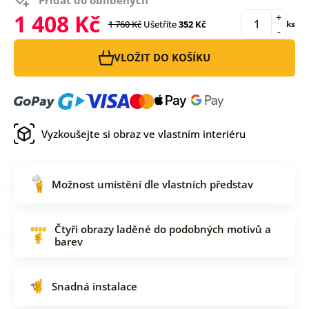
1 408 Kč
+
1 760 Kč
Ušetříte
352 Kč
ks
-
VLOŽIT DO KOŠÍKU
Vyzkoušejte si obraz ve vlastním interiéru
Možnost umístění dle vlastních představ
Čtyři obrazy laděné do podobných motivů a
barev
Snadná instalace