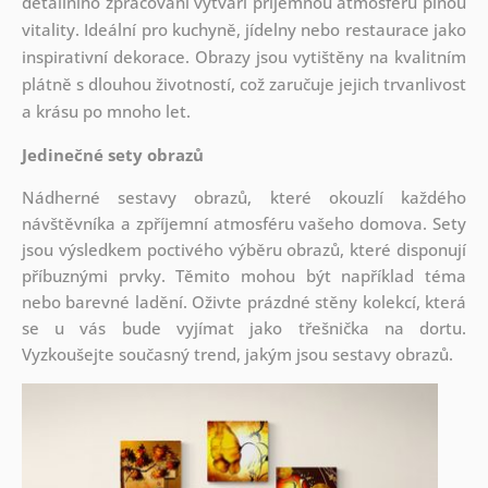
detailního zpracování vytváří příjemnou atmosféru plnou
vitality. Ideální pro kuchyně, jídelny nebo restaurace jako
inspirativní dekorace. Obrazy jsou vytištěny na kvalitním
plátně s dlouhou životností, což zaručuje jejich trvanlivost
a krásu po mnoho let.
Jedinečné sety obrazů
Nádherné sestavy obrazů, které okouzlí každého
návštěvníka a zpříjemní atmosféru vašeho domova. Sety
jsou
výsledkem poctivého výběru obrazů, které disponují
příbuznými prvky. Těmito mohou být například téma
nebo barevné ladění. Oživte prázdné stěny kolekcí, která
se u vás bude vyjímat jako třešnička na dortu.
Vyzkoušejte současný trend, jakým jsou sestavy obrazů.