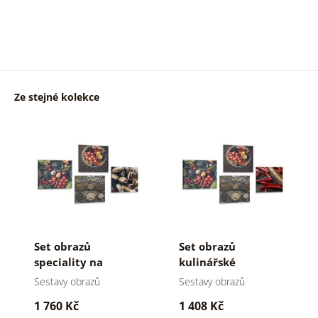
Ze stejné kolekce
Set obrazů
Set obrazů
speciality na
kulinářské
tmavém pozadí
speciality
Sestavy obrazů
Sestavy obrazů
1 760 Kč
1 408 Kč