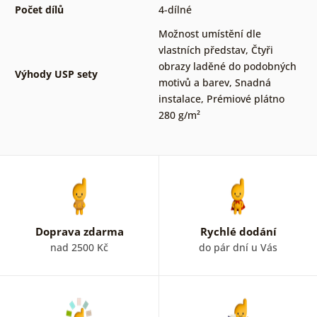
Počet dílů
4-dílné
Možnost umístění dle
vlastních představ
,
Čtyři
obrazy laděné do podobných
Výhody USP sety
motivů a barev
,
Snadná
instalace
,
Prémiové plátno
280 g/m²
Doprava zdarma
Rychlé dodání
nad 2500 Kč
do pár dní u Vás