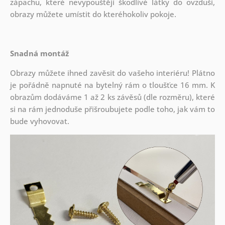
zápachu, které nevypouštějí škodlivé látky do ovzduší,
obrazy můžete umístit do kteréhokoliv pokoje.
Snadná montáž
Obrazy můžete ihned zavěsit do vašeho interiéru! Plátno
je pořádně napnuté na bytelný rám o tloušťce 16 mm. K
obrazům dodáváme 1 až 2 ks závěsů (dle rozměru), které
si na rám jednoduše přišroubujete podle toho, jak vám to
bude vyhovovat.