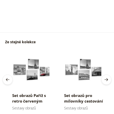
Ze stejné kolekce
Set obrazů Paříž s
Set obrazů pro
retro červeným
milovníky cestování
autem
v černobílém
Sestavy obrazů
Sestavy obrazů
provedení