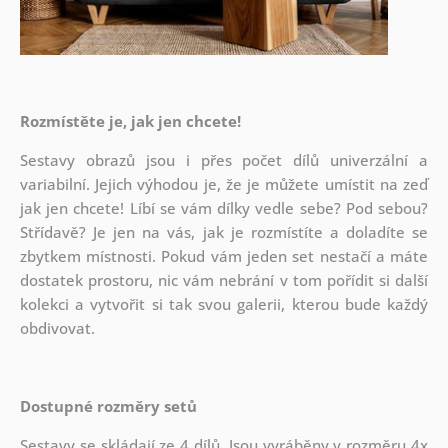
Rozmístěte je, jak jen chcete!
Sestavy obrazů jsou i přes počet dílů univerzální a
variabilní. Jejich výhodou je, že je můžete umístit na zeď
jak
jen chcete! Líbí se vám dílky vedle sebe? Pod sebou?
Střídavě? Je jen na vás, jak je rozmístíte a doladíte se
zbytkem místnosti. Pokud vám jeden set nestačí a máte
dostatek prostoru, nic vám nebrání v tom pořídit si další
kolekci a vytvořit si tak svou galerii, kterou bude každý
obdivovat.
Dostupné rozměry setů
Sestavy se skládají ze 4 dílů. Jsou vyráběny v rozměru 4x