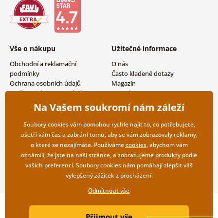
Vše o nákupu
Užitečné informace
Obchodní a reklamační
O nás
podmínky
Často kladené dotazy
Ochrana osobních údajů
Magazín
Možnosti dopravy a platby
Kontakty
Vrácení zboží
Velkoobchodní spolupráce
Na Vašem soukromí nám záleží
Soubory cookies vám pomohou rychle najít to, co potřebujete,
ušetří vám čas a zabrání tomu, aby se vám zobrazovaly reklamy,
o které se nezajímáte. Používáme
cookies
, abychom vám
oznámili, že jste na naší stránce, a zobrazujeme produkty podle
vašich preferencí. Soubory cookies nám pomáhají zlepšit váš
vylepšený zážitek z procházení.
Odmítnout vše
Copyright ©2019 © Dovido.cz.
Přijmout vše
Webdesign
Litvanyi.sk
| E-shop vytvořila