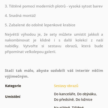
3. Tištěné pomocí moderních plotrů - vysoká sytost barev
4. Snadná montáž
5. Zabalené do odolné lepenkové krabice
Největší výhodou je, že sety můžete umístit jakkoli a
nakombinovat je klidně i s další kolekcí z naší
nabídky.
Vytvořte si sestavu obrazů, která bude
připomínat velkolepou galerii.
Stačí tak málo, abyste ozdobili váš interiér něčím
výjimečným.
Kategorie
Sestavy obrazů
Do kanceláře
,
Do obýváku
,
Umístění
Do předsíně
,
Do ložnice
Na plátně
,
Tištěné
,