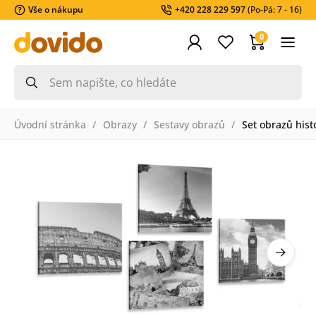
Vše o nákupu
+420 228 229 597
(Po-Pá: 7 - 16)
0
Úvodní stránka
Obrazy
Sestavy obrazů
Set obrazů hist