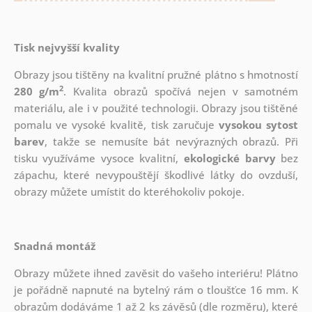
Tisk nejvyšší kvality
Obrazy jsou tištěny na kvalitní pružné plátno s hmotností
2
280 g/m
. Kvalita obrazů spočívá nejen v samotném
materiálu, ale i v použité technologii. Obrazy jsou tištěné
pomalu ve vysoké kvalitě, tisk zaručuje
vysokou sytost
barev
, takže se nemusíte bát nevýrazných obrazů. Při
tisku využíváme vysoce kvalitní,
ekologické barvy
bez
zápachu, které nevypouštějí škodlivé látky do ovzduší,
obrazy můžete umístit do kteréhokoliv pokoje.
Snadná montáž
Obrazy můžete ihned zavěsit do vašeho interiéru! Plátno
je pořádně napnuté na bytelný rám o tloušťce 16 mm. K
obrazům dodáváme 1 až 2 ks závěsů (dle rozměru), které