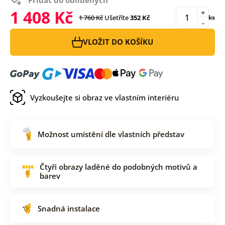
1 408 Kč
+
1 760 Kč
Ušetříte
352 Kč
ks
-
VLOŽIT DO KOŠÍKU
Vyzkoušejte si obraz ve vlastním interiéru
Možnost umístění dle vlastních představ
Čtyři obrazy laděné do podobných motivů a
barev
Snadná instalace