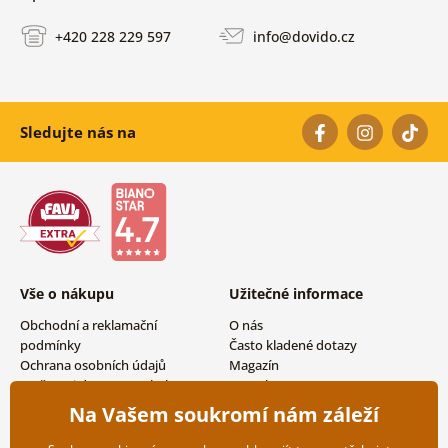
+420 228 229 597
info@dovido.cz
Sledujte nás na
Vše o nákupu
Užitečné informace
Obchodní a reklamační
O nás
podmínky
Často kladené dotazy
Ochrana osobních údajů
Magazín
Možnosti dopravy a platby
Kontakty
Vrácení zboží
Velkoobchodní spolupráce
Na Vašem soukromí nám záleží