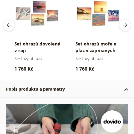
Set obrazů dovolená
Set obrazů moře a
v ráji
pláž v zajímavých
barvách
Sestavy obrazů
Sestavy obrazů
1 760 Kč
1 760 Kč
Popis produktu a parametry