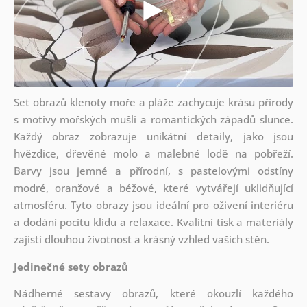
Set obrazů klenoty moře a pláže zachycuje krásu přírody
s motivy mořských mušlí a romantických západů slunce.
Každý obraz zobrazuje unikátní detaily, jako jsou
hvězdice, dřevěné molo a malebné lodě na pobřeží.
Barvy jsou jemné a přírodní, s pastelovými odstíny
modré, oranžové a béžové, které vytvářejí uklidňující
atmosféru. Tyto obrazy jsou ideální pro oživení interiéru
a dodání pocitu klidu a relaxace. Kvalitní tisk a materiály
zajistí dlouhou životnost a krásný vzhled vašich stěn.
Jedinečné sety obrazů
Nádherné sestavy obrazů, které okouzlí každého