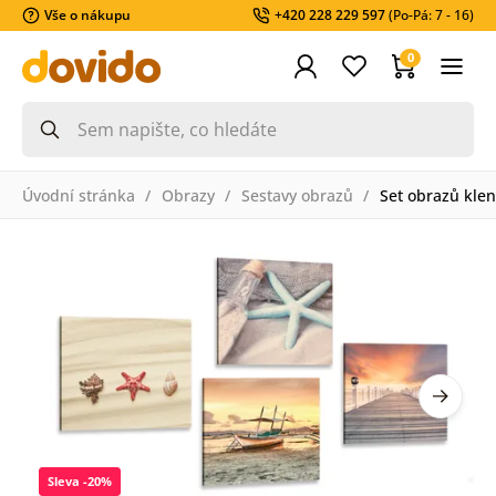
Vše o nákupu
+420 228 229 597
(Po-Pá: 7 - 16)
0
Úvodní stránka
Obrazy
Sestavy obrazů
Set obrazů klen
Sleva -20%