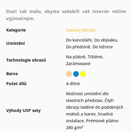
Stačí tak málo, abyste ozdobili váš interiér něčím
výjimečným.
Kategorie
Sestavy obrazů
Do kanceláře
,
Do obýváku
,
Umístění
Do předsíně
,
Do ložnice
Na plátně
,
Tištěné
,
Technologie obrazů
Zarámované
Barva
Počet dílů
4-dílné
Možnost umístění dle
vlastních představ
,
Čtyři
obrazy laděné do podobných
Výhody USP sety
motivů a barev
,
Snadná
instalace
,
Prémiové plátno
280 g/m²