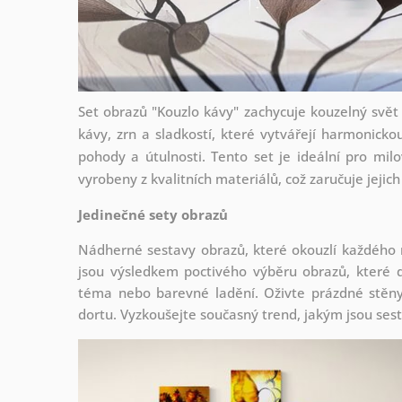
Set obrazů "Kouzlo kávy" zachycuje kouzelný svět 
kávy, zrn a sladkostí, které vytvářejí harmonicko
pohody a útulnosti. Tento set je ideální pro milo
vyrobeny z kvalitních materiálů, což zaručuje jejic
Jedinečné sety obrazů
Nádherné sestavy obrazů, které okouzlí každého
jsou
výsledkem poctivého výběru obrazů, které d
téma nebo barevné ladění. Oživte prázdné stěny 
dortu. Vyzkoušejte současný trend, jakým jsou ses