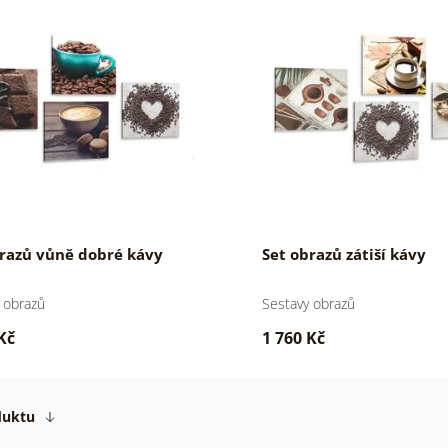
brazů vůně dobré kávy
Set obrazů zátiší kávy
 obrazů
Sestavy obrazů
Kč
1 760 Kč
duktu