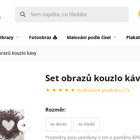
0
Obrazy
Fotoobraz 📤
Malování podle čísel
Plaká
brazů kouzlo kávy
Set obrazů kouzlo ká
Hodnocení produktu (1)
Rozměr:
4x 40x40
4x 60x60
*rozměry jsou uvedeny v cm v poměru šířk