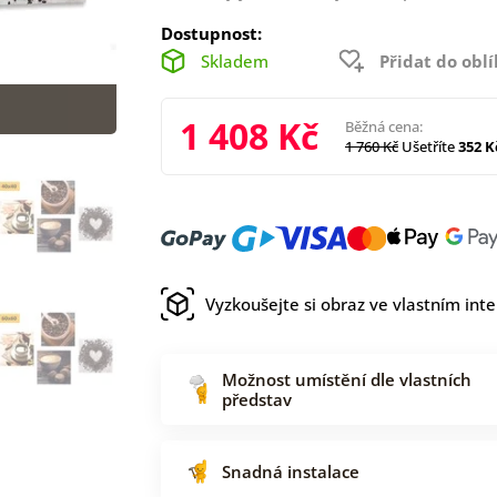
Dostupnost:
Skladem
Přidat do obl
1 408 Kč
Běžná cena:
1 760 Kč
Ušetříte
352 K
Vyzkoušejte si obraz ve vlastním inte
Možnost umístění dle vlastních
představ
Snadná instalace