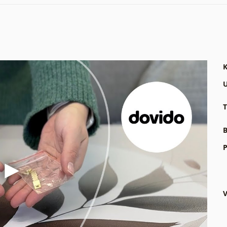
K
U
T
B
P
V