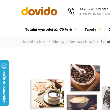
+420 228 229 597
Po-Pá: 07:00 - 16:0
Totální výprodej až -70 % 🔥
Tapety
Úvodní stránka
Obrazy
Sestavy obrazů
Set o