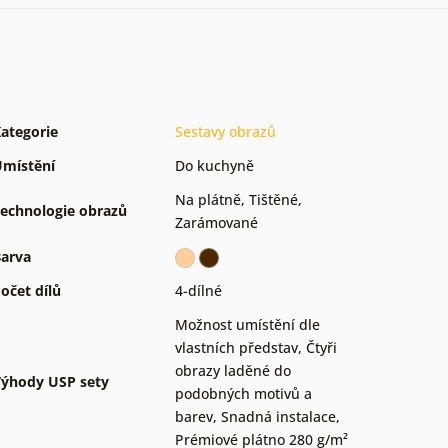
ategorie
Sestavy obrazů
místění
Do kuchyně
Na plátně
,
Tištěné
,
echnologie obrazů
Zarámované
arva
očet dílů
4-dílné
Možnost umístění dle
vlastních představ
,
Čtyři
obrazy laděné do
ýhody USP sety
podobných motivů a
barev
,
Snadná instalace
,
Prémiové plátno 280 g/m²