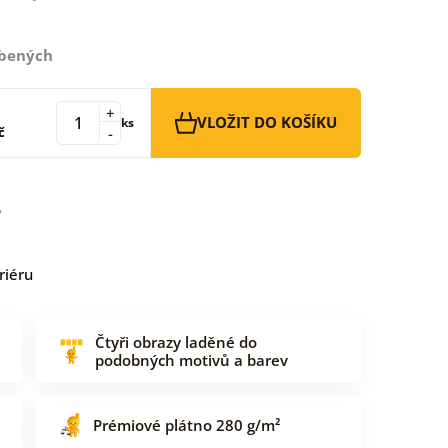
íbených
+
VLOŽIT DO KOŠÍKU
ks
č
-
riéru
Čtyři obrazy laděné do
podobných motivů a barev
Prémiové plátno 280 g/m²