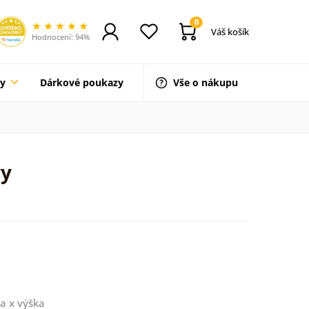
0
Váš košík
Hodnocení: 94%
ty
Dárkové poukazy
Vše o nákupu
vy
a x výška