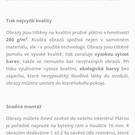
Tisk nejvyšší kvality
Obrazy jsou tištěny na kvalitní pružné plátno s hmotností
2
280 g/m
. Kvalita obrazů spočívá nejen v samotném
materiálu, ale i v použité technologii. Obrazy jsou tištěné
pomalu ve vysoké kvalitě, tisk zaručuje
vysokou sytost
barev
, takže se nemusíte bát nevýrazných obrazů. Při
tisku využíváme vysoce kvalitní,
ekologické barvy
bez
zápachu, které nevypouštějí škodlivé látky do ovzduší,
obrazy můžete umístit do kteréhokoliv pokoje.
Snadná montáž
Obrazy můžete ihned zavěsit do vašeho interiéru! Plátno
je pořádně napnuté na bytelný rám o tloušťce 16 mm. K
obrazům dodáváme 1 až 2 ks závěsů (dle rozměru), které