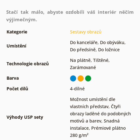
Stačí tak málo, abyste ozdobili váš interiér něčím
výjimečným.
Kategorie
Sestavy obrazů
Do kanceláře
,
Do obýváku
,
Umístění
Do předsíně
,
Do ložnice
Na plátně
,
Tištěné
,
Technologie obrazů
Zarámované
Barva
Počet dílů
4-dílné
Možnost umístění dle
vlastních představ
,
Čtyři
obrazy laděné do podobných
Výhody USP sety
motivů a barev
,
Snadná
instalace
,
Prémiové plátno
280 g/m²