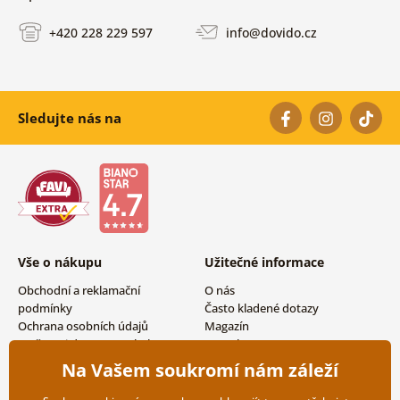
+420 228 229 597
info@dovido.cz
Sledujte nás na
Vše o nákupu
Užitečné informace
Obchodní a reklamační
O nás
podmínky
Často kladené dotazy
Ochrana osobních údajů
Magazín
Možnosti dopravy a platby
Kontakty
Vrácení zboží
Velkoobchodní spolupráce
Na Vašem soukromí nám záleží