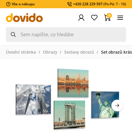
Vše o nákupu
+420 228 229 597
(Po-Pá: 7 - 16)
0
Úvodní stránka
Obrazy
Sestavy obrazů
Set obrazů krá