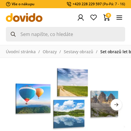
Vše o nákupu
+420 228 229 597
(Po-Pá: 7 - 16)
0
Úvodní stránka
Obrazy
Sestavy obrazů
Set obrazů let