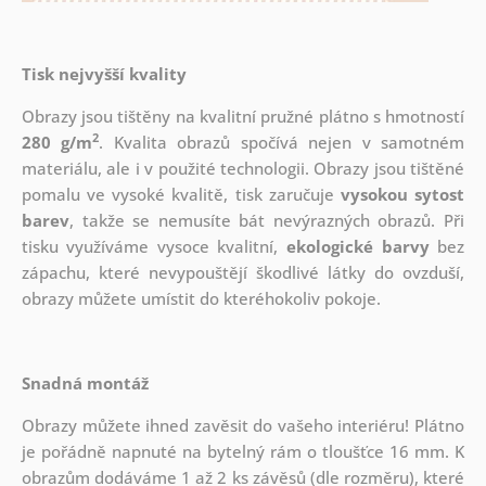
Tisk nejvyšší kvality
Obrazy jsou tištěny na kvalitní pružné plátno s hmotností
2
280 g/m
. Kvalita obrazů spočívá nejen v samotném
materiálu, ale i v použité technologii. Obrazy jsou tištěné
pomalu ve vysoké kvalitě, tisk zaručuje
vysokou sytost
barev
, takže se nemusíte bát nevýrazných obrazů. Při
tisku využíváme vysoce kvalitní,
ekologické barvy
bez
zápachu, které nevypouštějí škodlivé látky do ovzduší,
obrazy můžete umístit do kteréhokoliv pokoje.
Snadná montáž
Obrazy můžete ihned zavěsit do vašeho interiéru! Plátno
je pořádně napnuté na bytelný rám o tloušťce 16 mm. K
obrazům dodáváme 1 až 2 ks závěsů (dle rozměru), které