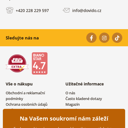
+420 228 229 597
info@dovido.cz
Sledujte nás na
Vše o nákupu
Užitečné informace
Obchodní a reklamační
O nás
podmínky
Často kladené dotazy
Ochrana osobních údajů
Magazín
Možnosti dopravy a platby
Kontakty
Vrácení zboží
Velkoobchodní spolupráce
Na Vašem soukromí nám záleží