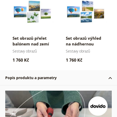
Set obrazů přelet
Set obrazů výhled
balónem nad zemí
na nádhernou
přírodu
Sestavy obrazů
Sestavy obrazů
1 760 Kč
1 760 Kč
Popis produktu a parametry