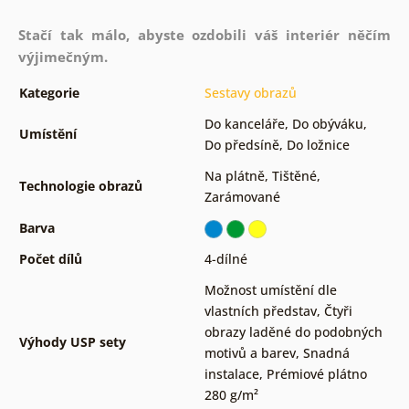
Stačí tak málo, abyste ozdobili váš interiér něčím
výjimečným.
Kategorie
Sestavy obrazů
Do kanceláře
,
Do obýváku
,
Umístění
Do předsíně
,
Do ložnice
Na plátně
,
Tištěné
,
Technologie obrazů
Zarámované
Barva
Počet dílů
4-dílné
Možnost umístění dle
vlastních představ
,
Čtyři
obrazy laděné do podobných
Výhody USP sety
motivů a barev
,
Snadná
instalace
,
Prémiové plátno
280 g/m²