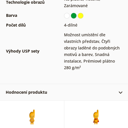
Technologie obrazů
Zarámované
Barva
Počet dílů
4-dílné
Možnost umístění dle
vlastních představ
,
Čtyři
obrazy laděné do podobných
Výhody USP sety
motivů a barev
,
Snadná
instalace
,
Prémiové plátno
280 g/m²
Hodnocení produktu
Ověřený zákazník 10. 09. 2023