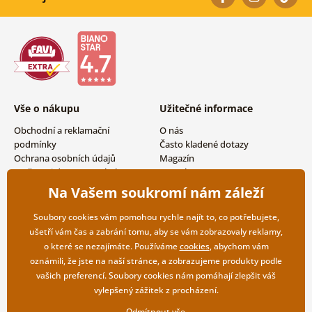
Vše o nákupu
Užitečné informace
Obchodní a reklamační
O nás
podmínky
Často kladené dotazy
Ochrana osobních údajů
Magazín
Možnosti dopravy a platby
Kontakty
Vrácení zboží
Velkoobchodní spolupráce
Na Vašem soukromí nám záleží
Soubory cookies vám pomohou rychle najít to, co potřebujete,
ušetří vám čas a zabrání tomu, aby se vám zobrazovaly reklamy,
o které se nezajímáte. Používáme
cookies
, abychom vám
oznámili, že jste na naší stránce, a zobrazujeme produkty podle
vašich preferencí. Soubory cookies nám pomáhají zlepšit váš
vylepšený zážitek z procházení.
Odmítnout vše