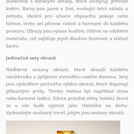
slunečnice s bohatými detaily, které zachycují jemnost
květin. Barvy jsou jasné a živé, evokující letní náladu a
pohodu. Ideální pro oživení obývacího pokoje nebo
ložnice, tento set přinese radost a harmonii do každého
prostoru. Obrazy jsou vysoce kvalitní, tištěné na odolném
materiálu, což zajišťuje jejich dlouhou životnost a stálost
barev.
Jedinečné sety obrazů
Nádherné sestavy obrazů, které okouzlí každého
návštěvníka a zpříjemní atmosféru vašeho domova. Sety
jsou
výsledkem poctivého výběru obrazů, které disponují
příbuznými prvky. Těmito mohou být například téma
nebo barevné ladění. Oživte prázdné stěny kolekcí, která
se u vás bude vyjímat jako třešnička na dortu.
Vyzkoušejte současný trend, jakým jsou sestavy obrazů.