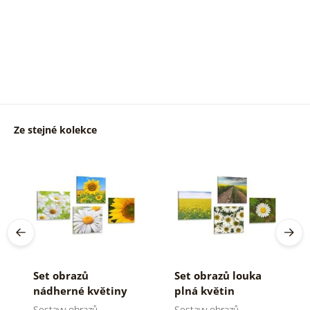
Ze stejné kolekce
Set obrazů
Set obrazů louka
nádherné květiny
plná květin
na louce
Sestavy obrazů
Sestavy obrazů