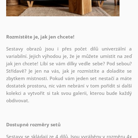
Rozmístěte je, jak jen chcete!
Sestavy obrazů jsou i přes počet dílů univerzální a
variabilní. Jejich výhodou je, že je můžete umístit na zeď
jak
jen chcete! Líbí se vám dílky vedle sebe? Pod sebou?
Střídavě? Je jen na vás, jak je rozmístíte a doladíte se
zbytkem místnosti. Pokud vám jeden set nestačí a máte
dostatek prostoru, nic vám nebrání v tom pořídit si další
kolekci a vytvořit si tak svou galerii, kterou bude každý
obdivovat.
Dostupné rozměry setů
Sestavy se skládají ze 4 dílů. Jsou vyráběny v rozměru 4x