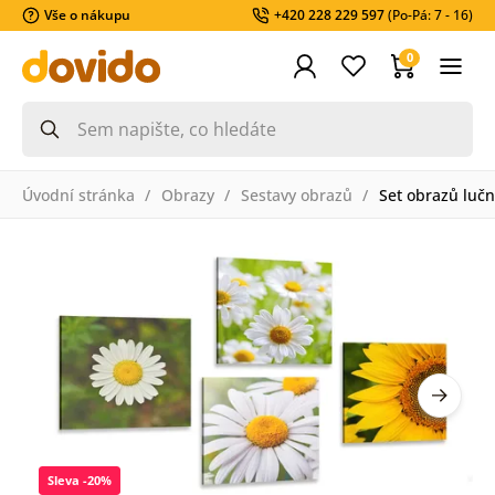
Vše o nákupu
+420 228 229 597
(Po-Pá: 7 - 16)
0
Úvodní stránka
Obrazy
Sestavy obrazů
Set obrazů lučn
Sleva -20%