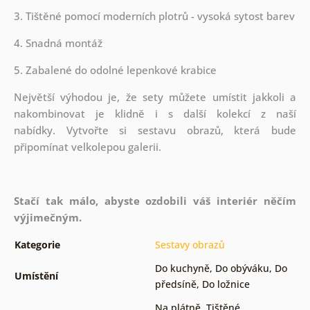
3. Tištěné pomocí moderních plotrů - vysoká sytost barev
4. Snadná montáž
5. Zabalené do odolné lepenkové krabice
Největší výhodou je, že sety můžete umístit jakkoli a
nakombinovat je klidně i s další kolekcí z naší
nabídky.
Vytvořte si sestavu obrazů, která bude
připomínat velkolepou galerii.
Stačí tak málo, abyste ozdobili váš interiér něčím
výjimečným.
Kategorie
Sestavy obrazů
Do kuchyně
,
Do obýváku
,
Do
Umístění
předsíně
,
Do ložnice
Na plátně
,
Tištěné
,