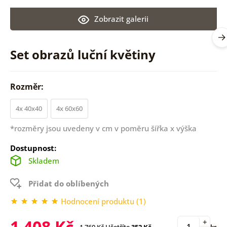
Zobrazit galerii
Set obrazů luční květiny
Rozměr:
4x 40x40
4x 60x60
*rozměry jsou uvedeny v cm v poměru šířka x výška
Dostupnost:
Skladem
Přidat do oblíbených
Hodnocení produktu (1)
1 408 Kč
+
1 760 Kč
Ušetříte
352 Kč
ks