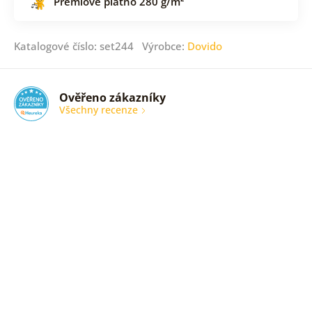
Prémiové plátno 280 g/m²
Katalogové číslo: set244 Výrobce:
Dovido
Ověřeno zákazníky
Všechny recenze
nic
Ověřený
zákazník
05. 08.
2026