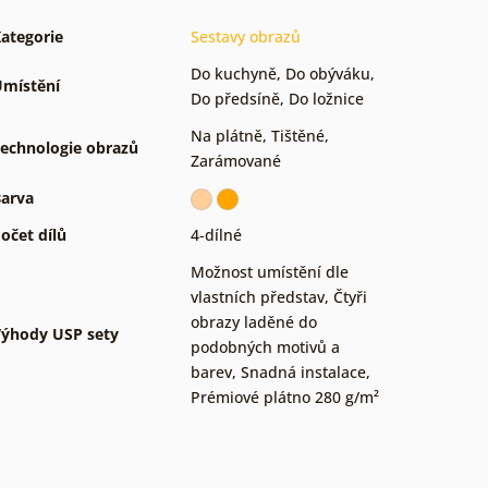
ategorie
Sestavy obrazů
Do kuchyně
,
Do obýváku
,
místění
Do předsíně
,
Do ložnice
Na plátně
,
Tištěné
,
echnologie obrazů
Zarámované
arva
očet dílů
4-dílné
Možnost umístění dle
vlastních představ
,
Čtyři
obrazy laděné do
ýhody USP sety
podobných motivů a
barev
,
Snadná instalace
,
Prémiové plátno 280 g/m²