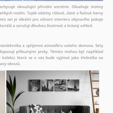
chycuje okouzlující přírodní scenérie. Obsahuje motivy
hkých rostlin. Teplé odstíny růžové, zlaté a fialové barvy
nto set je ideální pro oživení interiéru obývacího pokoje
eriálů a zaručují dlouhou životnost a krásný vzhled.
 návštěvníka a zpříjemní atmosféru vašeho domova. Sety
isponují příbuznými prvky. Těmito mohou být například
kolekcí, která se u vás bude vyjímat jako třešnička na
tavy obrazů.