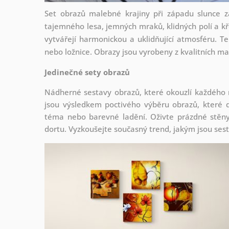
Set obrazů malebné krajiny při západu slunce za
tajemného lesa, jemných mraků, klidných polí a kře
vytvářejí harmonickou a uklidňující atmosféru. Te
nebo ložnice. Obrazy jsou vyrobeny z kvalitních mat
Jedinečné sety obrazů
Nádherné sestavy obrazů, které okouzlí každého
jsou
výsledkem poctivého výběru obrazů, které d
téma nebo barevné ladění. Oživte prázdné stěny 
dortu. Vyzkoušejte současný trend, jakým jsou ses