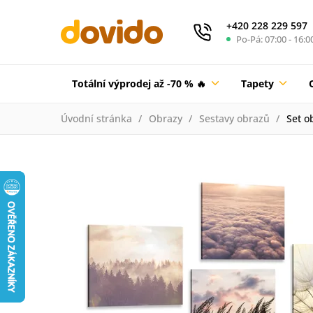
+420 228 229 597
Po-Pá: 07:00 - 16:0
Totální výprodej až -70 % 🔥
Tapety
Úvodní stránka
Obrazy
Sestavy obrazů
Set o