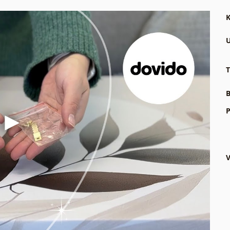
K
U
T
B
P
V