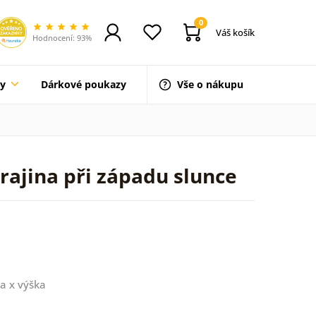
0
Váš košík
Hodnocení: 93%
ty
Dárkové poukazy
Vše o nákupu
rajina při západu slunce
a x výška