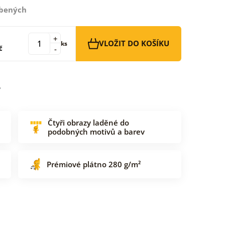
íbených
+
VLOŽIT DO KOŠÍKU
ks
č
-
Čtyři obrazy laděné do
podobných motivů a barev
Prémiové plátno 280 g/m²