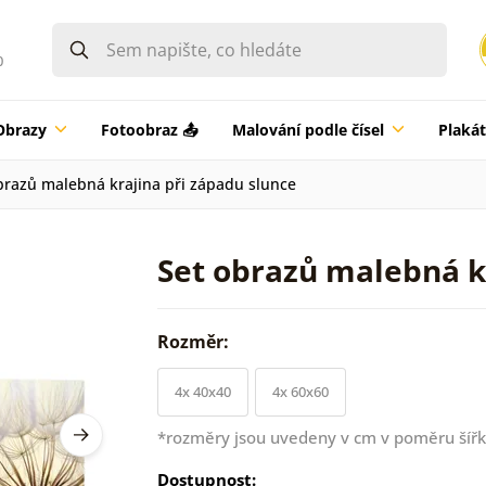
0
Obrazy
Fotoobraz 📤
Malování podle čísel
Plaká
brazů malebná krajina při západu slunce
Set obrazů malebná k
Rozměr:
4x 40x40
4x 60x60
*rozměry jsou uvedeny v cm v poměru šířk
Dostupnost: