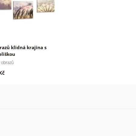
razů klidná krajina s
liškou
 obrazů
Kč