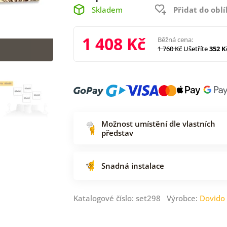
Skladem
Přidat do obl
1 408 Kč
Běžná cena:
1 760 Kč
Ušetříte
352 K
Možnost umístění dle vlastních
představ
Snadná instalace
Katalogové číslo: set298 Výrobce:
Dovido