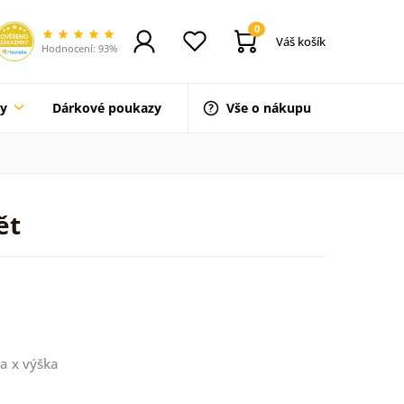
0
Váš košík
Hodnocení: 93%
ty
Dárkové poukazy
Vše o nákupu
ět
a x výška