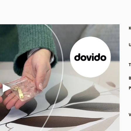
K
U
T
B
P
V