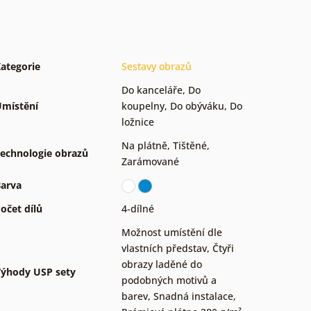
ategorie
Sestavy obrazů
Do kanceláře
,
Do
místění
koupelny
,
Do obýváku
,
Do
ložnice
Na plátně
,
Tištěné
,
echnologie obrazů
Zarámované
arva
očet dílů
4-dílné
Možnost umístění dle
vlastních představ
,
Čtyři
obrazy laděné do
ýhody USP sety
podobných motivů a
barev
,
Snadná instalace
,