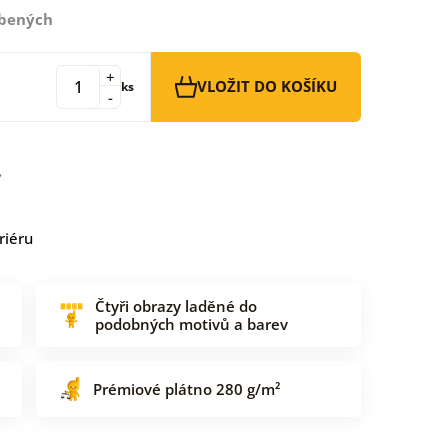
íbených
+
VLOŽIT DO KOŠÍKU
ks
-
riéru
Čtyři obrazy laděné do
podobných motivů a barev
Prémiové plátno 280 g/m²