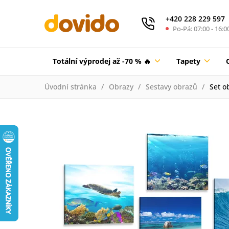
+420 228 229 597
Po-Pá: 07:00 - 16:0
Totální výprodej až -70 % 🔥
Tapety
Úvodní stránka
Obrazy
Sestavy obrazů
Set o