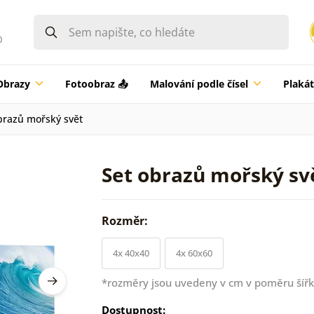
0
Obrazy
Fotoobraz 📤
Malování podle čísel
Plaká
brazů mořský svět
Set obrazů mořský sv
Rozměr:
4x 40x40
4x 60x60
*rozměry jsou uvedeny v cm v poměru šířk
Dostupnost: