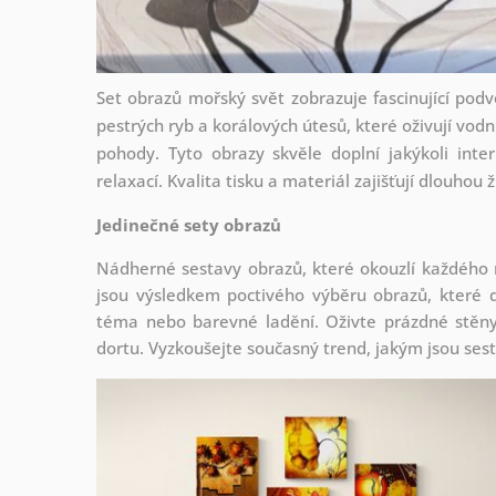
Set obrazů mořský svět zobrazuje fascinující podv
pestrých ryb a korálových útesů, které oživují vodní
pohody. Tyto obrazy skvěle doplní jakýkoli inte
relaxací. Kvalita tisku a materiál zajišťují dlouhou 
Jedinečné sety obrazů
Nádherné sestavy obrazů, které okouzlí každého
jsou
výsledkem poctivého výběru obrazů, které d
téma nebo barevné ladění. Oživte prázdné stěny 
dortu. Vyzkoušejte současný trend, jakým jsou ses