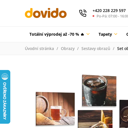
+420 228 229 597
Po-Pá: 07:00 - 16:0
Totální výprodej až -70 % 🔥
Tapety
Úvodní stránka
Obrazy
Sestavy obrazů
Set o