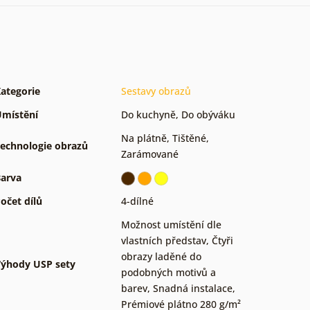
ategorie
Sestavy obrazů
místění
Do kuchyně
,
Do obýváku
Na plátně
,
Tištěné
,
echnologie obrazů
Zarámované
arva
očet dílů
4-dílné
Možnost umístění dle
vlastních představ
,
Čtyři
obrazy laděné do
ýhody USP sety
podobných motivů a
barev
,
Snadná instalace
,
Prémiové plátno 280 g/m²