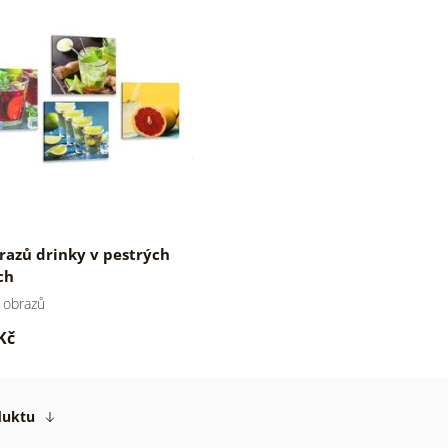
razů drinky v pestrých
ch
 obrazů
Kč
duktu