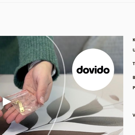
K
U
T
B
P
V