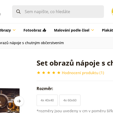
0
Obrazy
Fotoobraz 📤
Malování podle čísel
Plaká
brazů nápoje s chutným občerstvením
Set obrazů nápoje s 
Hodnocení produktu (1)
Rozměr:
4x 40x40
4x 60x60
*rozměry jsou uvedeny v cm v poměru šířk