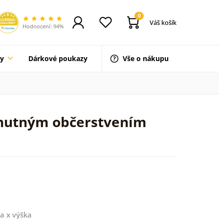
0
Váš košík
Hodnocení: 94%
ty
Dárkové poukazy
Vše o nákupu
chutným občerstvením
a x výška