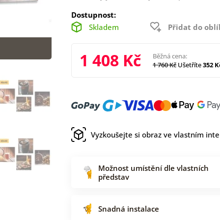
Dostupnost:
Skladem
Přidat do obl
1 408 Kč
Běžná cena:
1 760 Kč
Ušetříte
352 K
Vyzkoušejte si obraz ve vlastním inte
Možnost umístění dle vlastních
představ
Snadná instalace