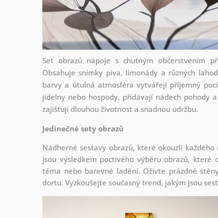
Set obrazů nápoje s chutným občerstvením přin
Obsahuje snímky piva, limonády a různých lahodn
barvy a útulná atmosféra vytvářejí příjemný poc
jídelny nebo hospody, přidávají nádech pohody a 
zajišťují dlouhou životnost a snadnou údržbu.
Jedinečné sety obrazů
Nádherné sestavy obrazů, které okouzlí každého
jsou
výsledkem poctivého výběru obrazů, které d
téma nebo barevné ladění. Oživte prázdné stěny 
dortu. Vyzkoušejte současný trend, jakým jsou ses