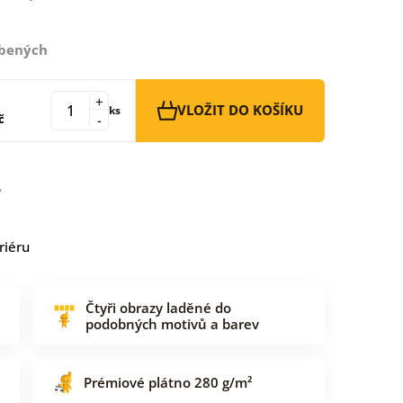
íbených
+
VLOŽIT DO KOŠÍKU
ks
č
-
riéru
Čtyři obrazy laděné do
podobných motivů a barev
Prémiové plátno 280 g/m²