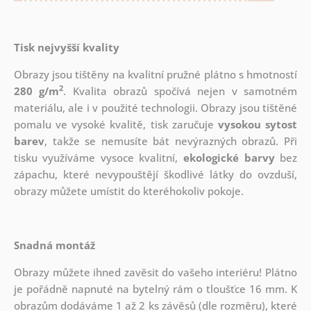
Tisk nejvyšší kvality
Obrazy jsou tištěny na kvalitní pružné plátno s hmotností
2
280 g/m
. Kvalita obrazů spočívá nejen v samotném
materiálu, ale i v použité technologii. Obrazy jsou tištěné
pomalu ve vysoké kvalitě, tisk zaručuje
vysokou sytost
barev
, takže se nemusíte bát nevýrazných obrazů. Při
tisku využíváme vysoce kvalitní,
ekologické barvy
bez
zápachu, které nevypouštějí škodlivé látky do ovzduší,
obrazy můžete umístit do kteréhokoliv pokoje.
Snadná montáž
Obrazy můžete ihned zavěsit do vašeho interiéru! Plátno
je pořádně napnuté na bytelný rám o tloušťce 16 mm. K
obrazům dodáváme 1 až 2 ks závěsů (dle rozměru), které