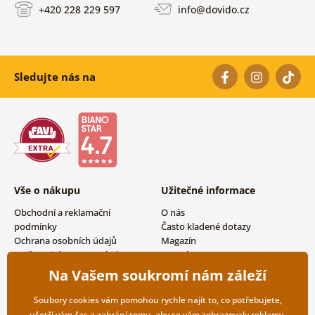
+420 228 229 597
info@dovido.cz
Sledujte nás na
Vše o nákupu
Užitečné informace
Obchodní a reklamační
O nás
podmínky
Často kladené dotazy
Ochrana osobních údajů
Magazín
Možnosti dopravy a platby
Kontakty
Vrácení zboží
Velkoobchodní spolupráce
Na Vašem soukromí nám záleží
Soubory cookies vám pomohou rychle najít to, co potřebujete,
ušetří vám čas a zabrání tomu, aby se vám zobrazovaly reklamy,