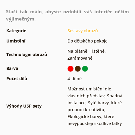
Stačí tak málo, abyste ozdobili váš interiér něčím
výjimečným.
Kategorie
Sestavy obrazů
Umístění
Do dětského pokoje
Na plátně
,
Tištěné
,
Technologie obrazů
Zarámované
Barva
Počet dílů
4-dílné
Možnost umístění dle
vlastních představ
,
Snadná
instalace
,
Syté barvy, které
Výhody USP sety
probudí kreativitu
,
Ekologické barvy, které
nevypouštějí škodlivé látky