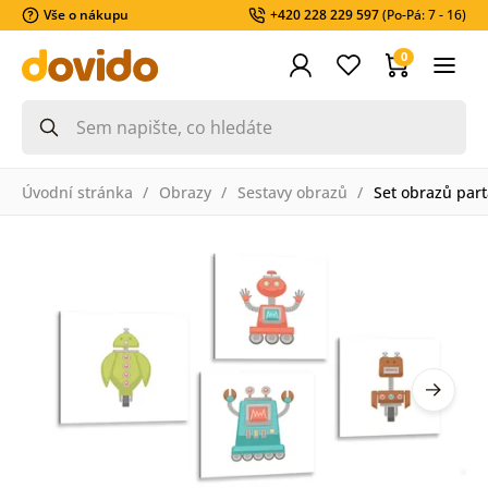
Vše o nákupu
+420 228 229 597
(Po-Pá: 7 - 16)
0
Úvodní stránka
Obrazy
Sestavy obrazů
Set obrazů part