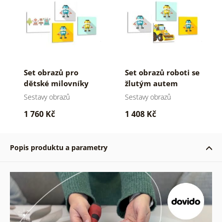
Set obrazů pro
Set obrazů roboti se
dětské milovníky
žlutým autem
robotů
Sestavy obrazů
Sestavy obrazů
1 760 Kč
1 408 Kč
Popis produktu a parametry