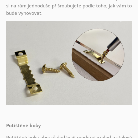
si na rám jednoduše přišroubujete podle toho, jak vám to
bude vyhovovat.
Potištěné boky
Potištěné boky obrazů dodávají moderní vzhled a stylový