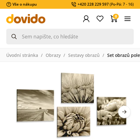
Vše o nákupu
+420 228 229 597
(Po-Pá: 7 - 16)
0
Úvodní stránka
Obrazy
Sestavy obrazů
Set obrazů pol