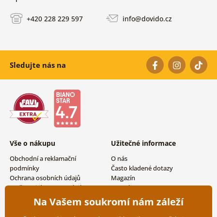
+420 228 229 597
info@dovido.cz
Sledujte nás na
Vše o nákupu
Užitečné informace
Obchodní a reklamační
O nás
podmínky
Často kladené dotazy
Ochrana osobních údajů
Magazín
Možnosti dopravy a platby
Kontakty
Vrácení zboží
Velkoobchodní spolupráce
Na Vašem soukromí nám záleží