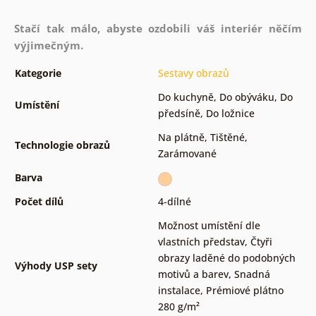
Stačí tak málo, abyste ozdobili váš interiér něčím
výjimečným.
Kategorie
Sestavy obrazů
Do kuchyně
,
Do obýváku
,
Do
Umístění
předsíně
,
Do ložnice
Na plátně
,
Tištěné
,
Technologie obrazů
Zarámované
Barva
Počet dílů
4-dílné
Možnost umístění dle
vlastních představ
,
Čtyři
obrazy laděné do podobných
Výhody USP sety
motivů a barev
,
Snadná
instalace
,
Prémiové plátno
280 g/m²