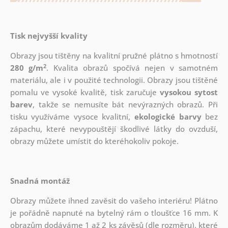
Tisk nejvyšší kvality
Obrazy jsou tištěny na kvalitní pružné plátno s hmotností
2
280 g/m
. Kvalita obrazů spočívá nejen v samotném
materiálu, ale i v použité technologii. Obrazy jsou tištěné
pomalu ve vysoké kvalitě, tisk zaručuje
vysokou sytost
barev
, takže se nemusíte bát nevýrazných obrazů. Při
tisku využíváme vysoce kvalitní,
ekologické barvy
bez
zápachu, které nevypouštějí škodlivé látky do ovzduší,
obrazy můžete umístit do kteréhokoliv pokoje.
Snadná montáž
Obrazy můžete ihned zavěsit do vašeho interiéru! Plátno
je pořádně napnuté na bytelný rám o tloušťce 16 mm. K
obrazům dodáváme 1 až 2 ks závěsů (dle rozměru), které