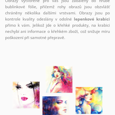
Obrazy vytvořené pro vás jsou zabaleny do hrubé
bublinkové fólie, přičemž rohy obrazů jsou obzvlášť
chráněny několika dalšími vrstvami.
Obrazy jsou po
kontrole kvality odeslány v odolné
lepenkové krabici
přímo k vám. Jelikož jde o křehké produkty, na krabici
nechybí ani informace o křehkém zboží, což snižuje míru
poškození při samotné přepravě.