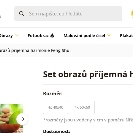
0
Obrazy
Fotoobraz 📤
Malování podle čísel
Plaká
brazů příjemná harmonie Feng Shui
Set obrazů příjemná 
Rozměr:
4x 40x40
4x 60x60
*rozměry jsou uvedeny v cm v poměru šířk
Dostupnost: