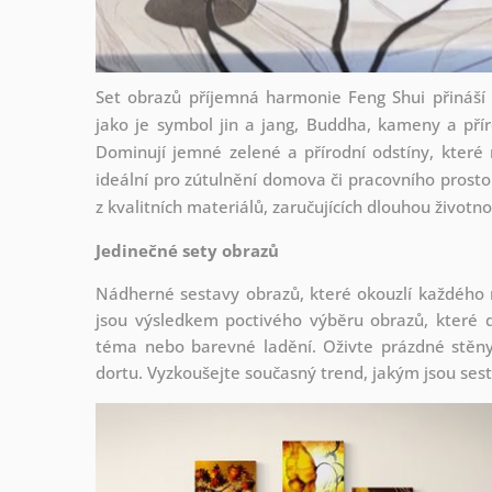
Set obrazů příjemná harmonie Feng Shui přináší
jako je symbol jin a jang, Buddha, kameny a příro
Dominují jemné zelené a přírodní odstíny, které 
ideální pro zútulnění domova či pracovního prost
z kvalitních materiálů, zaručujících dlouhou životn
Jedinečné sety obrazů
Nádherné sestavy obrazů, které okouzlí každého
jsou
výsledkem poctivého výběru obrazů, které d
téma nebo barevné ladění. Oživte prázdné stěny 
dortu. Vyzkoušejte současný trend, jakým jsou ses