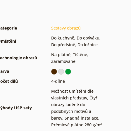
ategorie
Sestavy obrazů
Do kuchyně
,
Do obýváku
,
místění
Do předsíně
,
Do ložnice
Na plátně
,
Tištěné
,
echnologie obrazů
Zarámované
arva
očet dílů
4-dílné
Možnost umístění dle
vlastních představ
,
Čtyři
obrazy laděné do
ýhody USP sety
podobných motivů a
barev
,
Snadná instalace
,
Prémiové plátno 280 g/m²