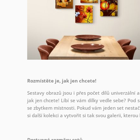
Rozmístěte je, jak jen chcete!
Sestavy obrazů jsou i přes počet dílů univerzální a
jak
jen chcete! Líbí se vám dílky vedle sebe? Pod s
se zbytkem místnosti. Pokud vám jeden set nestačí
si další kolekci a vytvořit si tak svou galerii, kter
Dostupné rozměry setů