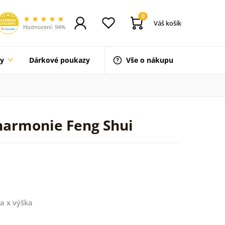
0
Váš košík
Hodnocení: 94%
ty
Dárkové poukazy
Vše o nákupu
harmonie Feng Shui
a x výška