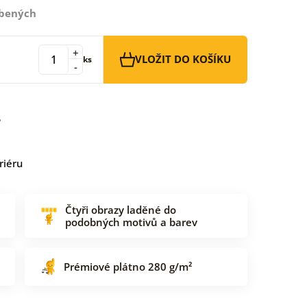
íbených
+
VLOŽIT DO KOŠÍKU
ks
-
riéru
Čtyři obrazy laděné do
podobných motivů a barev
Prémiové plátno 280 g/m²