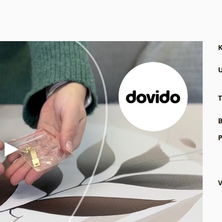
K
U
T
B
P
V