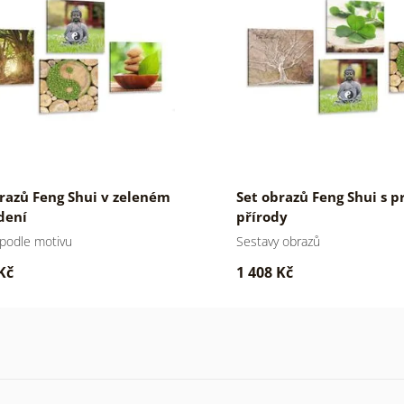
razů Feng Shui v zeleném
Set obrazů Feng Shui s p
dení
přírody
podle motivu
Sestavy obrazů
Kč
1 408 Kč