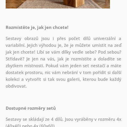
Rozmístěte je, jak jen chcete!
Sestavy obrazů jsou i přes počet dílů univerzální a
variabilní. Jejich výhodou je, že je můžete umístit na zeď
jak
jen chcete! Líbí se vám dílky vedle sebe? Pod sebou?
Střídavě? Je jen na vás, jak je rozmístíte a doladíte se
zbytkem místnosti. Pokud vám jeden set nestačí a máte
dostatek prostoru, nic vám nebrání v tom pořídit si další
kolekci a vytvořit si tak svou galerii, kterou bude každý
obdivovat.
Dostupné rozměry setů
Sestavy se skládají ze 4 dílů. Jsou vyráběny v rozměru 4x
(40x40) nebo 4x (60x60).