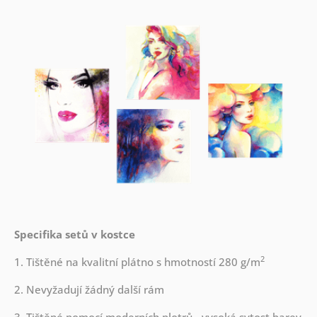
Specifika setů v kostce
2
1. Tištěné na kvalitní plátno s hmotností 280 g/m
2. Nevyžadují žádný další rám
3. Tištěné pomocí moderních plotrů - vysoká sytost barev