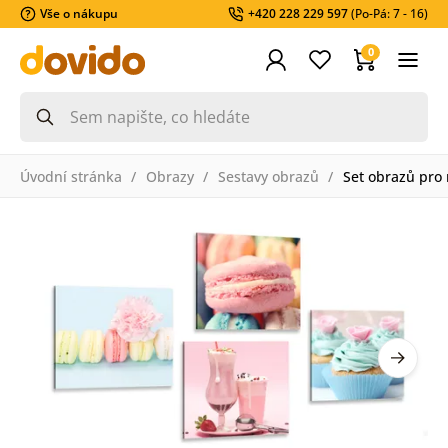
Vše o nákupu
+420 228 229 597
(Po-Pá: 7 - 16)
0
Úvodní stránka
Obrazy
Sestavy obrazů
Set obrazů pro