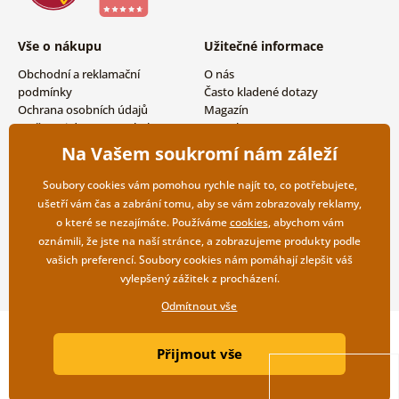
Vše o nákupu
Užitečné informace
Obchodní a reklamační
O nás
podmínky
Často kladené dotazy
Ochrana osobních údajů
Magazín
Možnosti dopravy a platby
Kontakty
Vrácení zboží
Velkoobchodní spolupráce
Na Vašem soukromí nám záleží
Soubory cookies vám pomohou rychle najít to, co potřebujete,
ušetří vám čas a zabrání tomu, aby se vám zobrazovaly reklamy,
o které se nezajímáte. Používáme
cookies
, abychom vám
oznámili, že jste na naší stránce, a zobrazujeme produkty podle
vašich preferencí. Soubory cookies nám pomáhají zlepšit váš
vylepšený zážitek z procházení.
Odmítnout vše
Copyright ©2019 © Dovido.cz.
Přijmout vše
Webdesign
Litvanyi.sk
| E-shop vytvořila