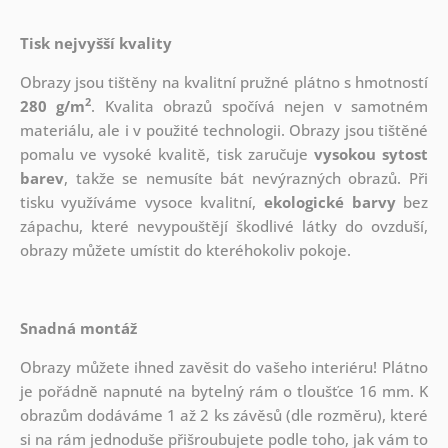
Tisk nejvyšší kvality
Obrazy jsou tištěny na kvalitní pružné plátno s hmotností
2
280 g/m
. Kvalita obrazů spočívá nejen v samotném
materiálu, ale i v použité technologii. Obrazy jsou tištěné
pomalu ve vysoké kvalitě, tisk zaručuje
vysokou sytost
barev
, takže se nemusíte bát nevýrazných obrazů. Při
tisku využíváme vysoce kvalitní,
ekologické barvy
bez
zápachu, které nevypouštějí škodlivé látky do ovzduší,
obrazy můžete umístit do kteréhokoliv pokoje.
Snadná montáž
Obrazy můžete ihned zavěsit do vašeho interiéru! Plátno
je pořádně napnuté na bytelný rám o tloušťce 16 mm. K
obrazům dodáváme 1 až 2 ks závěsů (dle rozměru), které
si na rám jednoduše přišroubujete podle toho, jak vám to