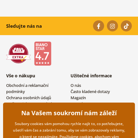
Sledujte nás na
Vše o nákupu
Užitečné informace
Obchodní a reklamační
O nás
podmínky
Často kladené dotazy
Ochrana osobních údajů
Magazín
Možnosti dopravy a platby
Kontakty
Vrácení zboží
Velkoobchodní spolupráce
Na Vašem soukromí nám záleží
Soubory cookies vám pomohou rychle najít to, co potřebujete,
ušetří vám čas a zabrání tomu, aby se vám zobrazovaly reklamy,
o které se nezajímáte. Používáme
cookies
, abychom vám