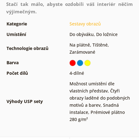
Stačí tak málo, abyste ozdobili váš interiér něčím
výjimečným.
Kategorie
Sestavy obrazů
Umístění
Do obýváku
,
Do ložnice
Na plátně
,
Tištěné
,
Technologie obrazů
Zarámované
Barva
Počet dílů
4-dílné
Možnost umístění dle
vlastních představ
,
Čtyři
obrazy laděné do podobných
Výhody USP sety
motivů a barev
,
Snadná
instalace
,
Prémiové plátno
280 g/m²