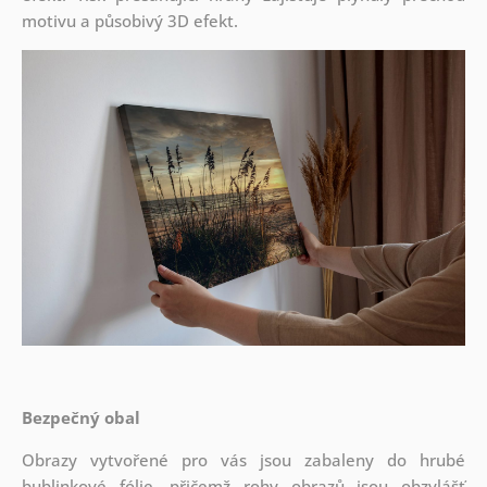
motivu a působivý 3D efekt.
Bezpečný obal
Obrazy vytvořené pro vás jsou zabaleny do hrubé
bublinkové fólie, přičemž rohy obrazů jsou obzvlášť