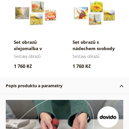
Set obrazů
Set obrazů s
olejomalba v
nádechem svobody
romantickém
Sestavy obrazů
Sestavy obrazů
provedení
1 760 Kč
1 760 Kč
Popis produktu a parametry