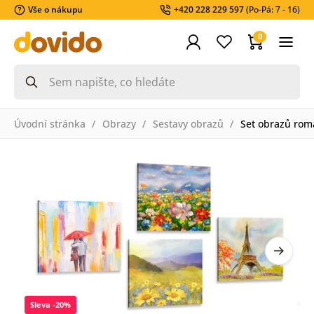
Vše o nákupu
+420 228 229 597
(Po-Pá: 7 - 16)
0
Úvodní stránka
Obrazy
Sestavy obrazů
Set obrazů rom
Sleva -20%