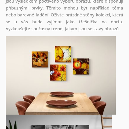
jsou
výsledkem poctivého výběru obrazů, které disponují
příbuznými prvky. Těmito mohou být například téma
nebo barevné ladění. Oživte prázdné stěny kolekcí, která
se u vás bude vyjímat jako třešnička na dortu.
Vyzkoušejte současný trend, jakým jsou sestavy obrazů.