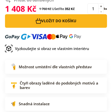
1 408 Kč
+
1 760 Kč
Ušetříte
352 Kč
ks
-
VLOŽIT DO KOŠÍKU
Vyzkoušejte si obraz ve vlastním interiéru
Možnost umístění dle vlastních představ
Čtyři obrazy laděné do podobných motivů a
barev
Snadná instalace