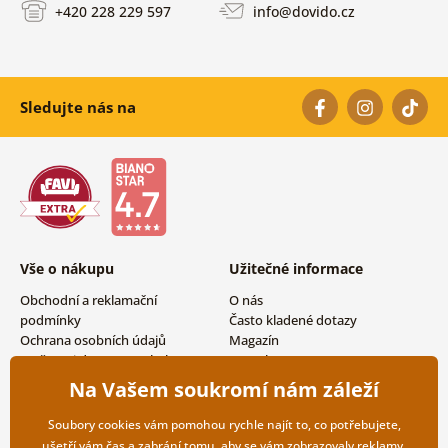
+420 228 229 597
info@dovido.cz
Sledujte nás na
Vše o nákupu
Užitečné informace
Obchodní a reklamační
O nás
podmínky
Často kladené dotazy
Ochrana osobních údajů
Magazín
Možnosti dopravy a platby
Kontakty
Vrácení zboží
Velkoobchodní spolupráce
Na Vašem soukromí nám záleží
Soubory cookies vám pomohou rychle najít to, co potřebujete,
ušetří vám čas a zabrání tomu, aby se vám zobrazovaly reklamy,