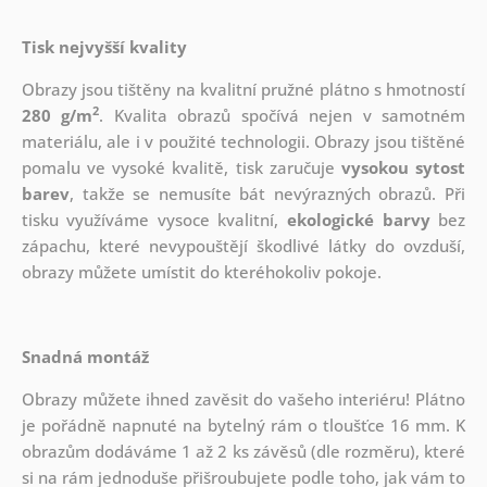
Tisk nejvyšší kvality
Obrazy jsou tištěny na kvalitní pružné plátno s hmotností
2
280 g/m
. Kvalita obrazů spočívá nejen v samotném
materiálu, ale i v použité technologii. Obrazy jsou tištěné
pomalu ve vysoké kvalitě, tisk zaručuje
vysokou sytost
barev
, takže se nemusíte bát nevýrazných obrazů. Při
tisku využíváme vysoce kvalitní,
ekologické barvy
bez
zápachu, které nevypouštějí škodlivé látky do ovzduší,
obrazy můžete umístit do kteréhokoliv pokoje.
Snadná montáž
Obrazy můžete ihned zavěsit do vašeho interiéru! Plátno
je pořádně napnuté na bytelný rám o tloušťce 16 mm. K
obrazům dodáváme 1 až 2 ks závěsů (dle rozměru), které
si na rám jednoduše přišroubujete podle toho, jak vám to