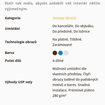
Stačí tak málo, abyste ozdobili váš interiér něčím
výjimečným.
Kategorie
Sestavy obrazů
Do kanceláře
,
Do obýváku
,
Umístění
Do předsíně
,
Do ložnice
Na plátně
,
Tištěné
,
Technologie obrazů
Zarámované
Barva
Počet dílů
4-dílné
Možnost umístění dle
vlastních představ
,
Čtyři
obrazy laděné do podobných
Výhody USP sety
motivů a barev
,
Snadná
instalace
,
Prémiové plátno
280 g/m²