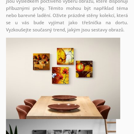
jsou
výsledkem poctivého výběru obrazů, které disponují
příbuznými prvky. Těmito mohou být například téma
nebo barevné ladění. Oživte prázdné stěny kolekcí, která
se u vás bude vyjímat jako třešnička na dortu.
Vyzkoušejte současný trend, jakým jsou sestavy obrazů.