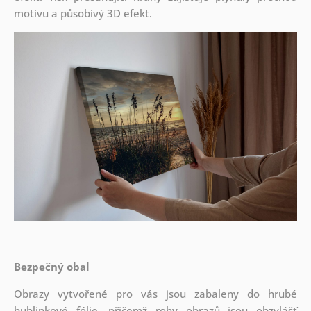
motivu a působivý 3D efekt.
Bezpečný obal
Obrazy vytvořené pro vás jsou zabaleny do hrubé
bublinkové fólie, přičemž rohy obrazů jsou obzvlášť