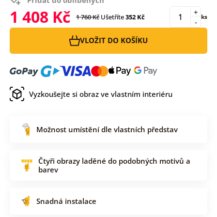
1 408 Kč
+
1 760 Kč
Ušetříte
352 Kč
ks
-
VLOŽIT DO KOŠÍKU
Vyzkoušejte si obraz ve vlastním interiéru
Možnost umístění dle vlastních představ
Čtyři obrazy laděné do podobných motivů a
barev
Snadná instalace