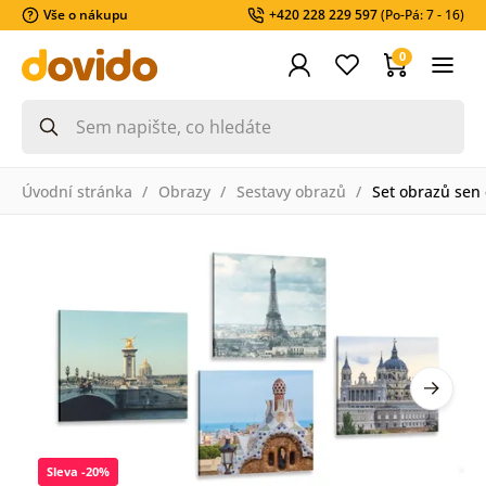
Vše o nákupu
+420 228 229 597
(Po-Pá: 7 - 16)
0
Úvodní stránka
Obrazy
Sestavy obrazů
Set obrazů sen 
Sleva -20%