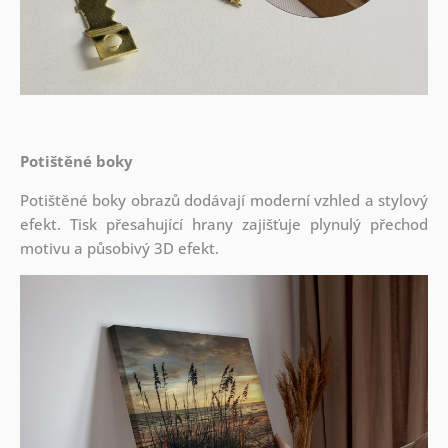
Potištěné boky
Potištěné boky obrazů dodávají moderní vzhled a stylový
efekt. Tisk přesahující hrany zajišťuje plynulý přechod
motivu a působivý 3D efekt.