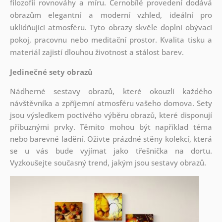
filozofii rovnováhy a míru. Černobílé provedení dodává
obrazům elegantní a moderní vzhled, ideální pro
uklidňující atmosféru. Tyto obrazy skvěle doplní obývací
pokoj, pracovnu nebo meditační prostor. Kvalita tisku a
materiál zajistí dlouhou životnost a stálost barev.
Jedinečné sety obrazů
Nádherné sestavy obrazů, které okouzlí každého
návštěvníka a zpříjemní atmosféru vašeho domova. Sety
jsou
výsledkem poctivého výběru obrazů, které disponují
příbuznými prvky. Těmito mohou být například téma
nebo barevné ladění. Oživte prázdné stěny kolekcí, která
se u vás bude vyjímat jako třešnička na dortu.
Vyzkoušejte současný trend, jakým jsou sestavy obrazů.