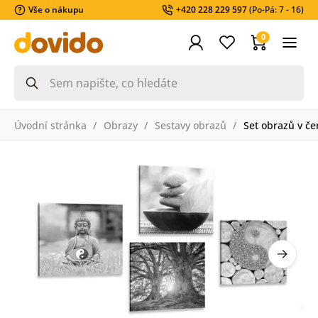
Vše o nákupu
+420 228 229 597
(Po-Pá: 7 - 16)
0
Úvodní stránka
Obrazy
Sestavy obrazů
Set obrazů v če