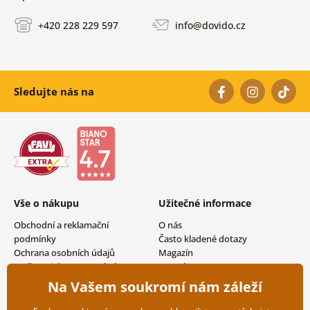
+420 228 229 597
info@dovido.cz
Sledujte nás na
Vše o nákupu
Užitečné informace
Obchodní a reklamační
O nás
podmínky
Často kladené dotazy
Ochrana osobních údajů
Magazín
Možnosti dopravy a platby
Kontakty
Vrácení zboží
Velkoobchodní spolupráce
Na Vašem soukromí nám záleží