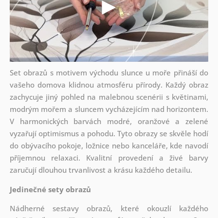
Set obrazů s motivem východu slunce u moře přináší do
vašeho domova klidnou atmosféru přírody. Každý obraz
zachycuje jiný pohled na malebnou scenérii s květinami,
modrým mořem a sluncem vycházejícím nad horizontem.
V harmonických barvách modré, oranžové a zelené
vyzařují optimismus a pohodu. Tyto obrazy se skvěle hodí
do obývacího pokoje, ložnice nebo kanceláře, kde navodí
příjemnou relaxaci. Kvalitní provedení a živé barvy
zaručují dlouhou trvanlivost a krásu každého detailu.
Jedinečné sety obrazů
Nádherné sestavy obrazů, které okouzlí každého