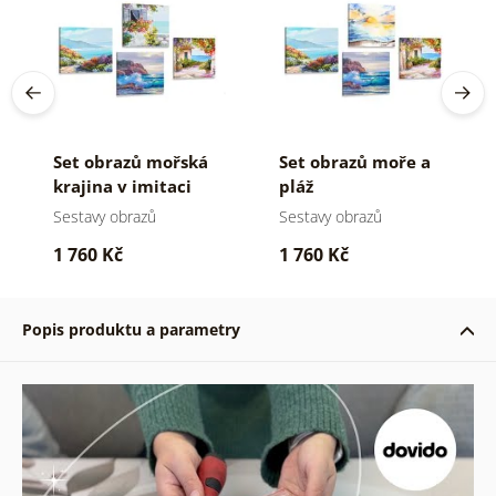
Set obrazů mořská
Set obrazů moře a
krajina v imitaci
pláž
malby
Sestavy obrazů
Sestavy obrazů
1 760 Kč
1 760 Kč
Popis produktu a parametry