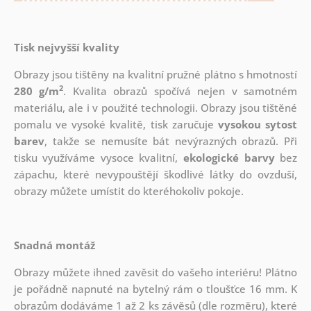
Tisk nejvyšší kvality
Obrazy jsou tištěny na kvalitní pružné plátno s hmotností
2
280 g/m
. Kvalita obrazů spočívá nejen v samotném
materiálu, ale i v použité technologii. Obrazy jsou tištěné
pomalu ve vysoké kvalitě, tisk zaručuje
vysokou sytost
barev
, takže se nemusíte bát nevýrazných obrazů. Při
tisku využíváme vysoce kvalitní,
ekologické barvy
bez
zápachu, které nevypouštějí škodlivé látky do ovzduší,
obrazy můžete umístit do kteréhokoliv pokoje.
Snadná montáž
Obrazy můžete ihned zavěsit do vašeho interiéru! Plátno
je pořádně napnuté na bytelný rám o tloušťce 16 mm. K
obrazům dodáváme 1 až 2 ks závěsů (dle rozměru), které