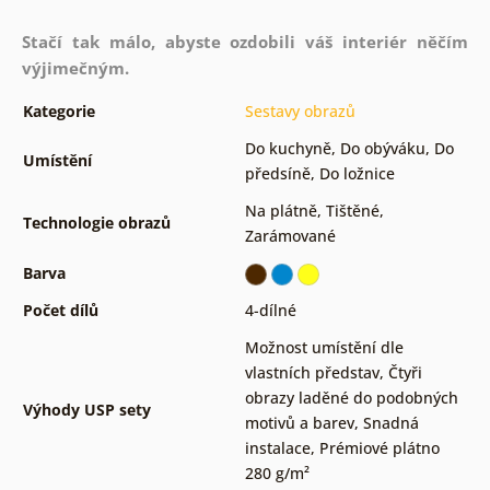
Stačí tak málo, abyste ozdobili váš interiér něčím
výjimečným.
Kategorie
Sestavy obrazů
Do kuchyně
,
Do obýváku
,
Do
Umístění
předsíně
,
Do ložnice
Na plátně
,
Tištěné
,
Technologie obrazů
Zarámované
Barva
Počet dílů
4-dílné
Možnost umístění dle
vlastních představ
,
Čtyři
obrazy laděné do podobných
Výhody USP sety
motivů a barev
,
Snadná
instalace
,
Prémiové plátno
280 g/m²