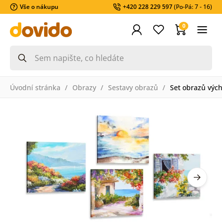
Vše o nákupu
+420 228 229 597
(Po-Pá: 7 - 16)
0
Úvodní stránka
Obrazy
Sestavy obrazů
Set obrazů výc