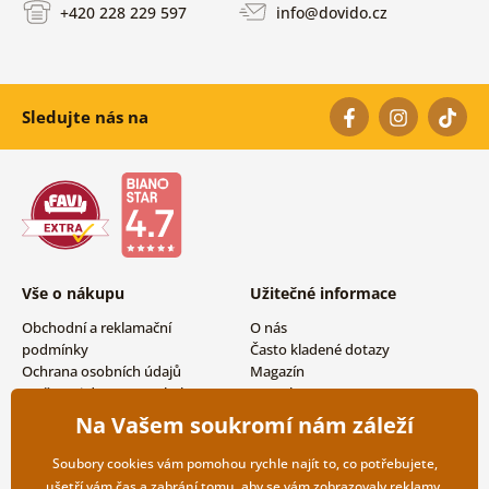
+420 228 229 597
info@dovido.cz
Sledujte nás na
Vše o nákupu
Užitečné informace
Obchodní a reklamační
O nás
podmínky
Často kladené dotazy
Ochrana osobních údajů
Magazín
Možnosti dopravy a platby
Kontakty
Vrácení zboží
Velkoobchodní spolupráce
Na Vašem soukromí nám záleží
Soubory cookies vám pomohou rychle najít to, co potřebujete,
ušetří vám čas a zabrání tomu, aby se vám zobrazovaly reklamy,