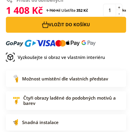
1 408 Kč
+
1 760 Kč
Ušetříte
352 Kč
ks
-
VLOŽIT DO KOŠÍKU
Vyzkoušejte si obraz ve vlastním interiéru
Možnost umístění dle vlastních představ
Čtyři obrazy laděné do podobných motivů a
barev
Snadná instalace