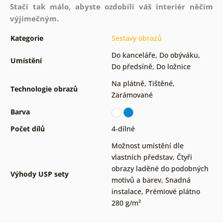
Stačí tak málo, abyste ozdobili váš interiér něčím
výjimečným.
Kategorie
Sestavy obrazů
Do kanceláře
,
Do obýváku
,
Umístění
Do předsíně
,
Do ložnice
Na plátně
,
Tištěné
,
Technologie obrazů
Zarámované
Barva
Počet dílů
4-dílné
Možnost umístění dle
vlastních představ
,
Čtyři
obrazy laděné do podobných
Výhody USP sety
motivů a barev
,
Snadná
instalace
,
Prémiové plátno
280 g/m²