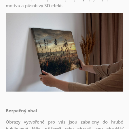
motivu a působivý 3D efekt.
Bezpečný obal
Obrazy vytvořené pro vás jsou zabaleny do hrubé
bublinkové fólie, přičemž rohy obrazů jsou obzvlášť