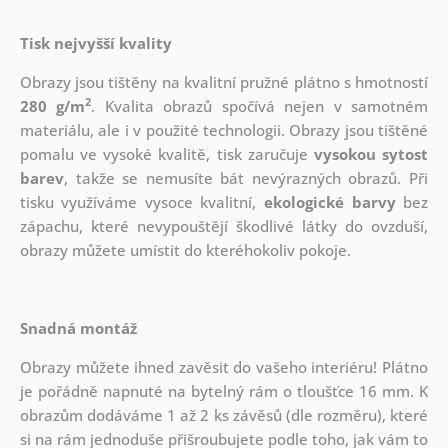
Tisk nejvyšší kvality
Obrazy jsou tištěny na kvalitní pružné plátno s hmotností
2
280 g/m
. Kvalita obrazů spočívá nejen v samotném
materiálu, ale i v použité technologii. Obrazy jsou tištěné
pomalu ve vysoké kvalitě, tisk zaručuje
vysokou sytost
barev
, takže se nemusíte bát nevýrazných obrazů. Při
tisku využíváme vysoce kvalitní,
ekologické barvy
bez
zápachu, které nevypouštějí škodlivé látky do ovzduší,
obrazy můžete umístit do kteréhokoliv pokoje.
Snadná montáž
Obrazy můžete ihned zavěsit do vašeho interiéru! Plátno
je pořádně napnuté na bytelný rám o tloušťce 16 mm. K
obrazům dodáváme 1 až 2 ks závěsů (dle rozměru), které
si na rám jednoduše přišroubujete podle toho, jak vám to