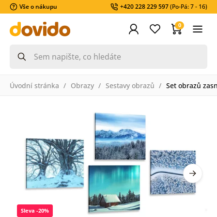
Vše o nákupu
+420 228 229 597
(Po-Pá: 7 - 16)
0
Úvodní stránka
Obrazy
Sestavy obrazů
Set obrazů zas
Sleva -20%