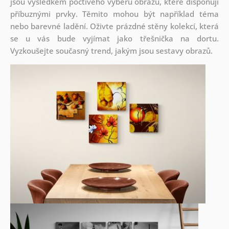
jsou
výsledkem poctivého výběru obrazů, které disponují
příbuznými prvky. Těmito mohou být například téma
nebo barevné ladění. Oživte prázdné stěny kolekcí, která
se u vás bude vyjímat jako třešnička na dortu.
Vyzkoušejte současný trend, jakým jsou sestavy obrazů.