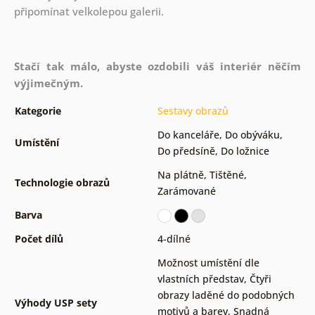
připomínat velkolepou galerii.
Stačí tak málo, abyste ozdobili váš interiér něčím
výjimečným.
Kategorie
Sestavy obrazů
Do kanceláře
,
Do obýváku
,
Umístění
Do předsíně
,
Do ložnice
Na plátně
,
Tištěné
,
Technologie obrazů
Zarámované
Barva
Počet dílů
4-dílné
Možnost umístění dle
vlastních představ
,
Čtyři
obrazy laděné do podobných
Výhody USP sety
motivů a barev
,
Snadná