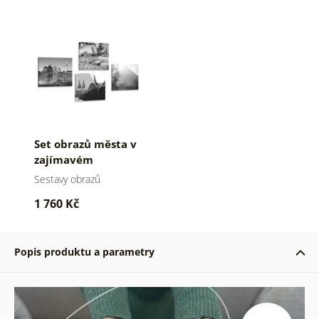
Set obrazů města v
zajímavém
provedení
Sestavy obrazů
1 760 Kč
Popis produktu a parametry