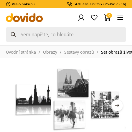
Vše o nákupu
+420 228 229 597
(Po-Pá: 7 - 16)
0
Úvodní stránka
Obrazy
Sestavy obrazů
Set obrazů živ