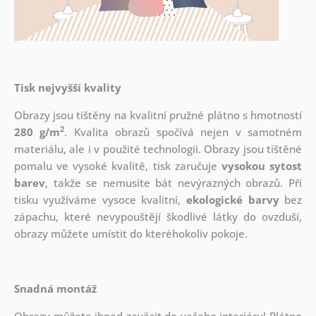
Tisk nejvyšší kvality
Obrazy jsou tištěny na kvalitní pružné plátno s hmotností
2
280 g/m
. Kvalita obrazů spočívá nejen v samotném
materiálu, ale i v použité technologii. Obrazy jsou tištěné
pomalu ve vysoké kvalitě, tisk zaručuje
vysokou sytost
barev
, takže se nemusíte bát nevýrazných obrazů. Při
tisku využíváme vysoce kvalitní,
ekologické barvy
bez
zápachu, které nevypouštějí škodlivé látky do ovzduší,
obrazy můžete umístit do kteréhokoliv pokoje.
Snadná montáž
Obrazy můžete ihned zavěsit do vašeho interiéru! Plátno