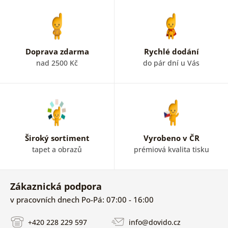
doplněk jiného rozměru. Co tak obraz na zeď se
sezónním motivem. Můžete být trendy během celého
roku.
Navíc obrazy na plátně jsou tvořeny naší
šikovnou grafickou designérkou.
Takže je nenajdete
nikde jinde. Jsou jedinečné a unikátní. Zkombinujte
Doprava zdarma
Rychlé dodání
interiérové ​​doplňky s obrazem podle charakteru ročního
nad 2500 Kč
do pár dní u Vás
období.
Široký sortiment
Vyrobeno v ČR
tapet a obrazů
prémiová kvalita tisku
Zákaznická podpora
v pracovních dnech Po-Pá: 07:00 - 16:00
+420 228 229 597
info@dovido.cz