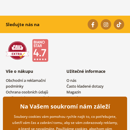
Sledujte nás na
Vše o nákupu
Užitečné informace
Obchodní a reklamační
O nás
podmínky
Často kladené dotazy
Ochrana osobních údajů
Magazín
Možnosti dopravy a platby
Kontakty
Vrácení zboží
Velkoobchodní spolupráce
Na Vašem soukromí nám záleží
Soubory cookies vám pomohou rychle najít to, co potřebujete,
ušetří vám čas a zabrání tomu, aby se vám zobrazovaly reklamy,
o které se nezajímáte. Používáme
cookies
, abychom vám