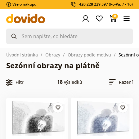
Vše o nákupu
+420 228 229 597
(Po-Pá: 7 - 16)
0
Úvodní stránka
Obrazy
Obrazy podle motivu
Sezónní o
Sezónní obrazy na plátně
18
Filtr
výsledků
Řazení