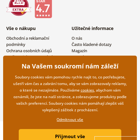
Vše o nákupu
Užitečné informace
Obchodní a reklamační
O nás
podmínky
Často kladené dotazy
Ochrana osobních údajů
Magazín
Možnosti dopravy a platby
Kontakty
Vrácení zboží
Velkoobchodní spolupráce
Na Vašem soukromí nám záleží
Soubory cookies vám pomohou rychle najít to, co potřebujete,
ušetří vám čas a zabrání tomu, aby se vám zobrazovaly reklamy,
o které se nezajímáte. Používáme
cookies
, abychom vám
oznámili, že jste na naší stránce, a zobrazujeme produkty podle
vašich preferencí. Soubory cookies nám pomáhají zlepšit váš
vylepšený zážitek z procházení.
Odmítnout vše
Copyright ©2019 © Dovido.cz.
Přijmout vše
Webdesign
Litvanyi.sk
| E-shop vytvořila