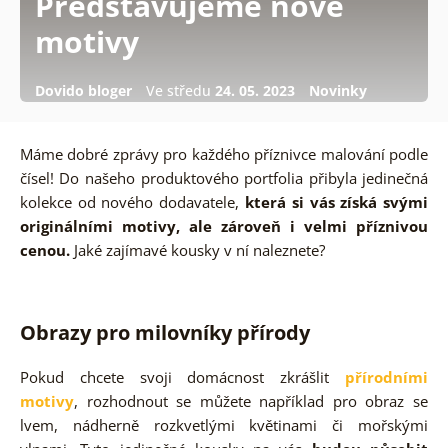
Představujeme nové
motivy
Dovido bloger
Ve středu
24. 05. 2023
Novinky
Máme dobré zprávy pro každého příznivce malování podle
čísel! Do našeho produktového portfolia přibyla jedinečná
kolekce od nového dodavatele,
která si vás získá svými
originálními motivy, ale zároveň i velmi příznivou
cenou.
Jaké zajímavé kousky v ní naleznete?
Obrazy pro milovníky přírody
Pokud chcete svoji domácnost zkrášlit
přírodními
motivy
, rozhodnout se můžete například pro obraz se
lvem, nádherně rozkvetlými květinami či mořskými