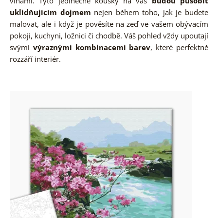
vlnami. Tyto jedinečné kousky na vás
budou působit
uklidňujícím dojmem
nejen během toho, jak je budete
malovat, ale i když je pověsíte na zeď ve vašem obývacím
pokoji, kuchyni, ložnici či chodbě. Váš pohled vždy upoutají
svými
výraznými kombinacemi barev
, které perfektně
rozzáří interiér.