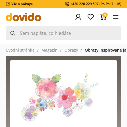
Vše o nákupu
+420 228 229 597
(Po-Pá: 7 - 16)
0
Úvodní stránka
Magazín
Obrazy
Obrazy inspirované j