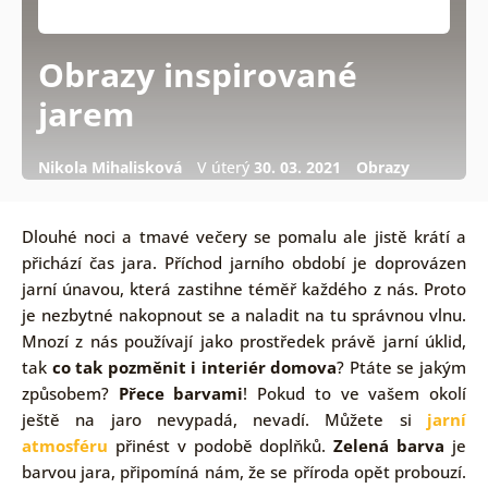
Obrazy inspirované
jarem
Nikola Mihalisková
V úterý
30. 03. 2021
Obrazy
Dlouhé noci a tmavé večery se pomalu ale jistě krátí a
přichází čas jara. Příchod jarního období je doprovázen
jarní únavou, která zastihne téměř každého z nás. Proto
je nezbytné nakopnout se a naladit na tu správnou vlnu.
Mnozí z nás používají jako prostředek právě jarní úklid,
tak
co tak pozměnit i interiér domova
? Ptáte se jakým
způsobem?
Přece barvami
! Pokud to ve vašem okolí
ještě na jaro nevypadá, nevadí. Můžete si
jarní
atmosféru
přinést v podobě doplňků.
Zelená barva
je
barvou jara, připomíná nám, že se příroda opět probouzí.