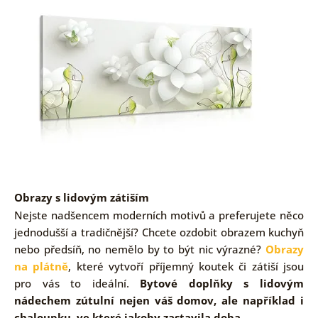
Obrazy s lidovým zátiším
Nejste nadšencem moderních motivů a preferujete něco
jednodušší a tradičnější? Chcete ozdobit obrazem kuchyň
nebo předsíň, no nemělo by to být nic výrazné?
Obrazy
na plátně
, které vytvoří příjemný koutek či zátiší jsou
pro vás to ideální.
Bytové doplňky s lidovým
nádechem zútulní nejen váš domov, ale například i
chaloupku, ve které jakoby zastavila doba.