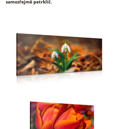
samozřejmě petrklíč.