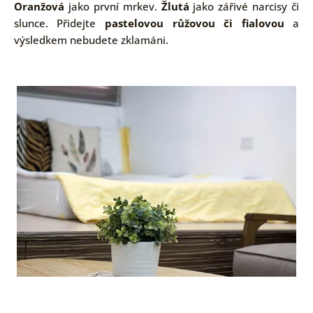
Oranžová
jako první mrkev.
Žlutá
jako zářivé narcisy či
slunce. Přidejte
pastelovou růžovou či fialovou
a
výsledkem nebudete zklamáni.