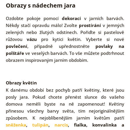
Obrazy s nádechem jara
Ozdobte pokoje pomocí
dekorací
v jarních barvách.
Někdy stačí opravdu málo! Zvolte
prostírání
v jemných
zelených nebo žlutých odstínech. Pořiďte si pastelově
růžovou
vázu
pro kytici květin. Vyberte si nové
povlečení
, případně upřednostněte
povlaky na
polštáře
ve veselých barvách. To vše můžete podtrhnout
obrazem inspirovaným jarním obdobím.
Obrazy květin
K danému období bez pochyb patří květiny, které jsou
posly jara. Pokud chcete přenést slunce do vašeho
domova neměli byste na ně zapomenout! Květiny
přinesou všechny barvy světa, tím nejoriginálnějším
způsobem. K nejoblíbenějším jarním květům patří
sněženka
,
tulipán
,
narcis
, fialka, konvalinka a