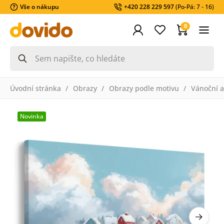
Vše o nákupu
+420 228 229 597
(Po-Pá: 7 - 16)
0
Úvodní stránka
Obrazy
Obrazy podle motivu
Vánoční a
Novinka