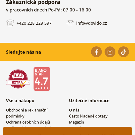
Zákaznická podpora
v pracovních dnech Po-Pá: 07:00 - 16:00
+420 228 229 597
info@dovido.cz
Sledujte nás na
Vše o nákupu
Užitečné informace
Obchodní a reklamační
O nás
podmínky
Často kladené dotazy
Ochrana osobních údajů
Magazín
Možnosti dopravy a platby
Kontakty
Vrácení zboží
Velkoobchodní spolupráce