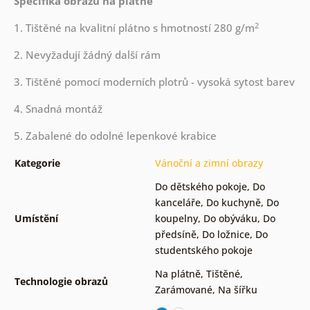
Specifika obrazů na plátně
2
1. Tištěné na kvalitní plátno s hmotností 280 g/m
2. Nevyžadují žádný další rám
3. Tištěné pomocí moderních plotrů - vysoká sytost barev
4. Snadná montáž
5. Zabalené do odolné lepenkové krabice
Kategorie
Vánoční a zimní obrazy
Do dětského pokoje
,
Do
kanceláře
,
Do kuchyně
,
Do
Umístění
koupelny
,
Do obýváku
,
Do
předsíně
,
Do ložnice
,
Do
studentského pokoje
Na plátně
,
Tištěné
,
Technologie obrazů
Zarámované
,
Na šířku