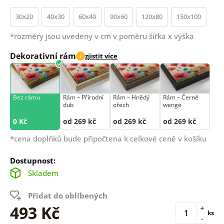
30x20
40x30
60x40
90x60
120x80
150x100
*rozměry jsou uvedeny v cm v poměru šířka x výška
Dekorativní rám
zjistit více
i
Bez rámu
Rám –⁠⁠⁠⁠⁠⁠ Přírodní
Rám –⁠⁠⁠⁠⁠⁠ Hnědý
Rám –⁠⁠⁠⁠⁠⁠ Černé
dub
ořech
wenge
0 Kč
od 269 kč
od 269 kč
od 269 kč
*cena doplňků bude připočtena k celkové ceně v košíku
Dostupnost:
Skladem
Přidat do oblíbených
493 Kč
+
ks
-