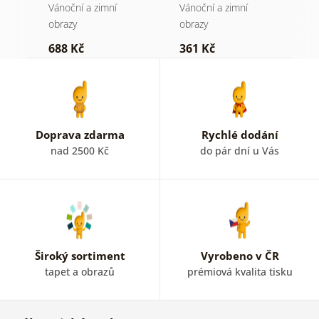
Vánoční a zimní
Vánoční a zimní
V
obrazy
obrazy
o
688 Kč
361 Kč
3
Doprava zdarma
Rychlé dodání
nad 2500 Kč
do pár dní u Vás
Široký sortiment
Vyrobeno v ČR
tapet a obrazů
prémiová kvalita tisku