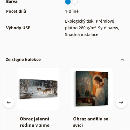
Barva
Počet dílů
1-dílné
Ekologický tisk
,
Prémiové
Výhody USP
plátno 280 g/m²
,
Syté barvy
,
Snadná instalace
Ze stejné kolekce
Obraz jelenní
Obraz anděla se
O
rodina v zimě
svící
v