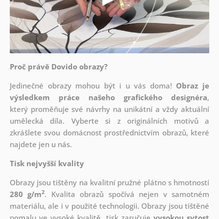
Proč právě Dovido obrazy?
Jedinečné obrazy mohou být i u vás doma!
Obraz je
výsledkem práce našeho grafického designéra
,
který
proměňuje své návrhy na unikátní a vždy aktuální
umělecká díla. Vyberte si z originálních motivů a
zkrášlete svou domácnost prostřednictvím obrazů, které
najdete jen u nás.
Tisk nejvyšší kvality
Obrazy jsou tištěny na kvalitní pružné plátno s hmotností
2
280 g/m
. Kvalita obrazů spočívá nejen v samotném
materiálu, ale i v použité technologii. Obrazy jsou tištěné
pomalu ve vysoké kvalitě, tisk zaručuje
vysokou sytost