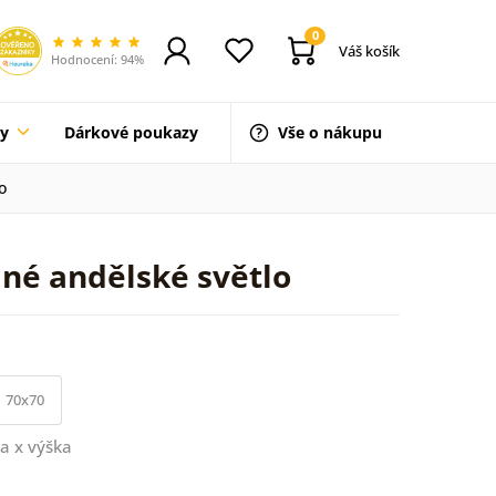
0
Váš košík
Hodnocení: 94%
ty
Dárkové poukazy
Vše o nákupu
o
lné andělské světlo
70x70
a x výška