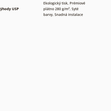
Ekologický tisk
,
Prémiové
Výhody USP
plátno 280 g/m²
,
Syté
barvy
,
Snadná instalace