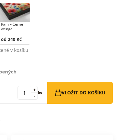
Rám –⁠⁠⁠⁠⁠⁠ Černé
wenge
od 240 Kč
ceně v košíku
íbených
+
VLOŽIT DO KOŠÍKU
ks
-