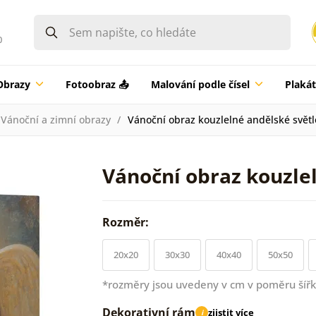
0
Obrazy
Fotoobraz 📤
Malování podle čísel
Plaká
Vánoční a zimní obrazy
Vánoční obraz kouzlelné andělské světl
Vánoční obraz kouzle
Rozměr:
20x20
30x30
40x40
50x50
*rozměry jsou uvedeny v cm v poměru šířk
Dekorativní rám
zjistit více
i