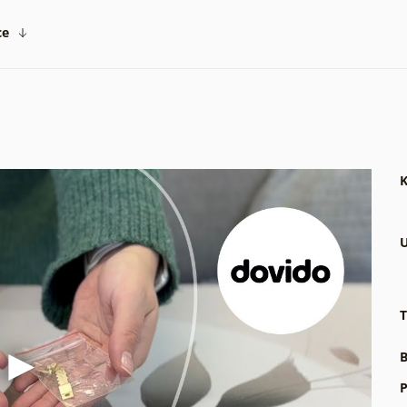
ce
K
U
T
B
P