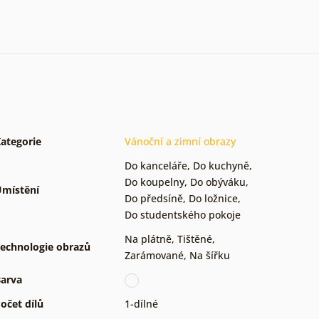
ategorie
Vánoční a zimní obrazy
Do kanceláře
,
Do kuchyně
,
Do koupelny
,
Do obýváku
,
místění
Do předsíně
,
Do ložnice
,
Do studentského pokoje
Na plátně
,
Tištěné
,
echnologie obrazů
Zarámované
,
Na šířku
arva
očet dílů
1-dílné