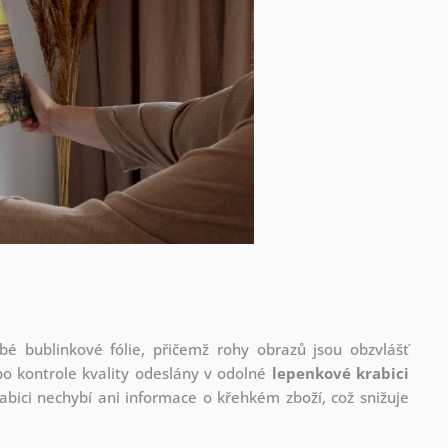
é bublinkové fólie, přičemž rohy obrazů jsou obzvlášť
po kontrole kvality odeslány v odolné
lepenkové krabici
abici nechybí ani informace o křehkém zboží, což snižuje