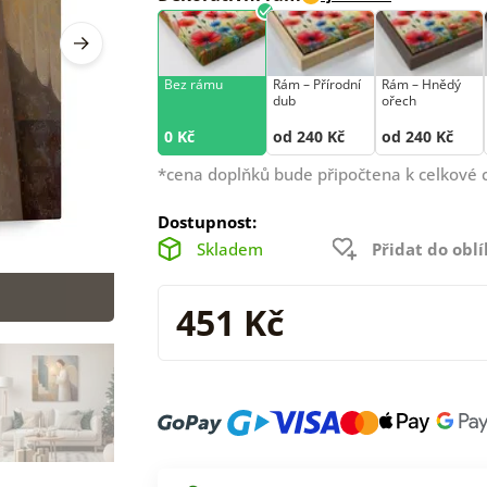
Bez rámu
Rám –⁠⁠⁠⁠⁠⁠ Přírodní
Rám –⁠⁠⁠⁠⁠⁠ Hnědý
dub
ořech
0 Kč
od 240 Kč
od 240 Kč
*cena doplňků bude připočtena k celkové 
Dostupnost:
Skladem
Přidat do obl
451 Kč