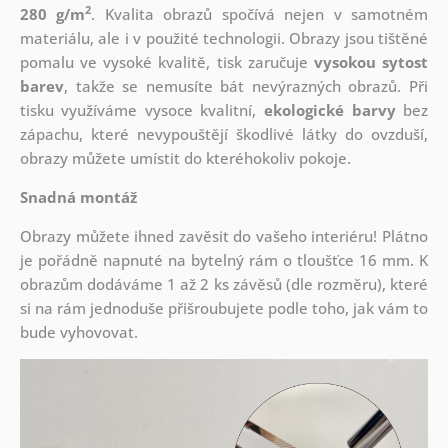
2
280 g/m
. Kvalita obrazů spočívá nejen v samotném
materiálu, ale i v použité technologii. Obrazy jsou tištěné
pomalu ve vysoké kvalitě, tisk zaručuje
vysokou sytost
barev
, takže se nemusíte bát nevýrazných obrazů. Při
tisku využíváme vysoce kvalitní,
ekologické barvy
bez
zápachu, které nevypouštějí škodlivé látky do ovzduší,
obrazy můžete umístit do kteréhokoliv pokoje.
Snadná montáž
Obrazy můžete ihned zavěsit do vašeho interiéru! Plátno
je pořádně napnuté na bytelný rám o tloušťce 16 mm. K
obrazům dodáváme 1 až 2 ks závěsů (dle rozměru), které
si na rám jednoduše přišroubujete podle toho, jak vám to
bude vyhovovat.