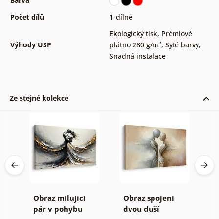
Barva
Počet dílů
1-dílné
Ekologický tisk
,
Prémiové
Výhody USP
plátno 280 g/m²
,
Syté barvy
,
Snadná instalace
Ze stejné kolekce
ní
Obraz milující
Obraz spojení
O
pár v pohybu
dvou duší
ž