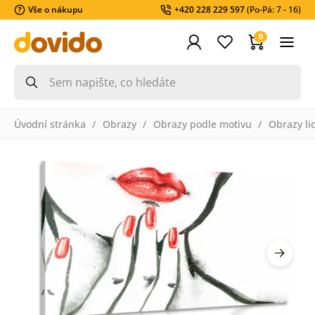
Vše o nákupu
+420 228 229 597
(Po-Pá: 7 - 16)
0
Úvodní stránka
Obrazy
Obrazy podle motivu
Obrazy li