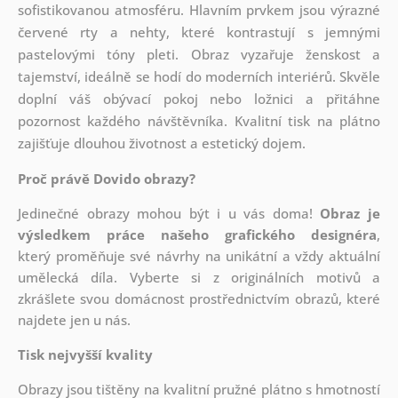
sofistikovanou atmosféru. Hlavním prvkem jsou výrazné
červené rty a nehty, které kontrastují s jemnými
pastelovými tóny pleti. Obraz vyzařuje ženskost a
tajemství, ideálně se hodí do moderních interiérů. Skvěle
doplní váš obývací pokoj nebo ložnici a přitáhne
pozornost každého návštěvníka. Kvalitní tisk na plátno
zajišťuje dlouhou životnost a estetický dojem.
Proč právě Dovido obrazy?
Jedinečné obrazy mohou být i u vás doma!
Obraz je
výsledkem práce našeho grafického designéra
,
který
proměňuje své návrhy na unikátní a vždy aktuální
umělecká díla. Vyberte si z originálních motivů a
zkrášlete svou domácnost prostřednictvím obrazů, které
najdete jen u nás.
Tisk nejvyšší kvality
Obrazy jsou tištěny na kvalitní pružné plátno s hmotností