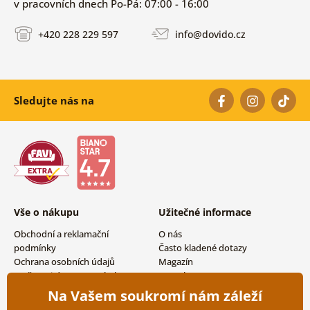
v pracovních dnech Po-Pá: 07:00 - 16:00
+420 228 229 597
info@dovido.cz
Sledujte nás na
Vše o nákupu
Užitečné informace
Obchodní a reklamační
O nás
podmínky
Často kladené dotazy
Ochrana osobních údajů
Magazín
Možnosti dopravy a platby
Kontakty
Vrácení zboží
Velkoobchodní spolupráce
Na Vašem soukromí nám záleží