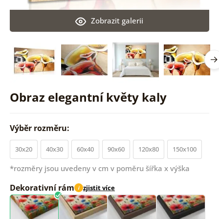
Zobrazit galerii
Obraz elegantní květy kaly
Výběr rozměru:
30x20
40x30
60x40
90x60
120x80
150x100
*rozměry jsou uvedeny v cm v poměru šířka x výška
Dekorativní rám
zjistit více
i