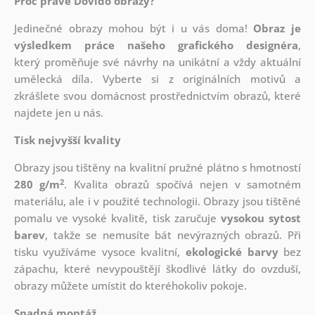
Proč právě Dovido obrazy?
Jedinečné obrazy mohou být i u vás doma!
Obraz je
výsledkem práce našeho grafického designéra
,
který
proměňuje své návrhy na unikátní a vždy aktuální
umělecká díla. Vyberte si z originálních motivů a
zkrášlete svou domácnost prostřednictvím obrazů, které
najdete jen u nás.
Tisk nejvyšší kvality
Obrazy jsou tištěny na kvalitní pružné plátno s hmotností
2
280 g/m
. Kvalita obrazů spočívá nejen v samotném
materiálu, ale i v použité technologii. Obrazy jsou tištěné
pomalu ve vysoké kvalitě, tisk zaručuje
vysokou sytost
barev
, takže se nemusíte bát nevýrazných obrazů. Při
tisku využíváme vysoce kvalitní,
ekologické barvy
bez
zápachu, které nevypouštějí škodlivé látky do ovzduší,
obrazy můžete umístit do kteréhokoliv pokoje.
Snadná montáž