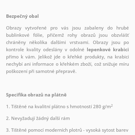
Bezpečný obal
Obrazy vytvořené pro vás jsou zabaleny do hrubé
bublinkové fólie, přičemž rohy obrazů jsou obzvlášť
chráněny několika dalšími vrstvami.
Obrazy jsou po
kontrole kvality odeslány v odolné
lepenkové krabici
přímo k vám. Jelikož jde o křehké produkty, na krabici
nechybí ani informace o křehkém zboží, což snižuje míru
poškození při samotné přepravě.
Specifika obrazů na plátně
2
1. Tištěné na kvalitní plátno s hmotností 280 g/m
2. Nevyžadují žádný další rám
3. Tištěné pomocí moderních plotrů - vysoká sytost barev