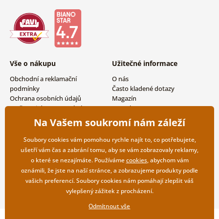
Vše o nákupu
Užitečné informace
Obchodní a reklamační
O nás
podmínky
Často kladené dotazy
Ochrana osobních údajů
Magazín
Možnosti dopravy a platby
Kontakty
Vrácení zboží
Velkoobchodní spolupráce
Na Vašem soukromí nám záleží
Soubory cookies vám pomohou rychle najít to, co potřebujete,
ušetří vám čas a zabrání tomu, aby se vám zobrazovaly reklamy,
o které se nezajímáte. Používáme
cookies
, abychom vám
oznámili, že jste na naší stránce, a zobrazujeme produkty podle
vašich preferencí. Soubory cookies nám pomáhají zlepšit váš
vylepšený zážitek z procházení.
Odmítnout vše