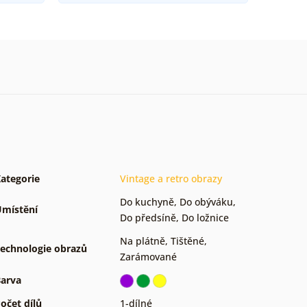
ategorie
Vintage a retro obrazy
Do kuchyně
,
Do obýváku
,
místění
Do předsíně
,
Do ložnice
Na plátně
,
Tištěné
,
echnologie obrazů
Zarámované
arva
očet dílů
1-dílné