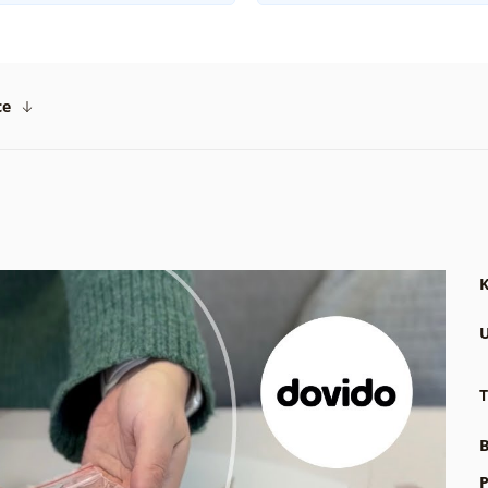
ce
K
U
T
B
P