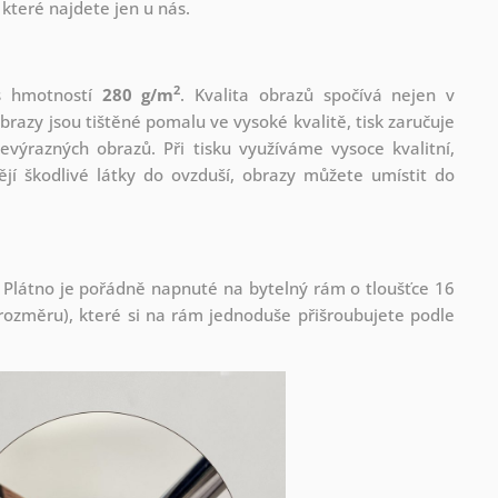
které najdete jen u nás.
2
 s hmotností
280 g/m
. Kvalita obrazů spočívá nejen v
brazy jsou tištěné pomalu ve vysoké kvalitě, tisk zaručuje
evýrazných obrazů. Při tisku využíváme vysoce kvalitní,
jí škodlivé látky do ovzduší, obrazy můžete umístit do
 Plátno je pořádně napnuté na bytelný rám o tloušťce 16
ozměru), které si na rám jednoduše přišroubujete podle