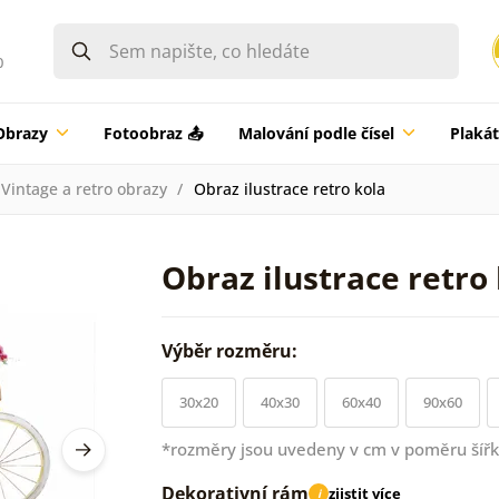
0
Obrazy
Fotoobraz 📤
Malování podle čísel
Plaká
Vintage a retro obrazy
Obraz ilustrace retro kola
Obraz ilustrace retro
Výběr rozměru:
30x20
40x30
60x40
90x60
*rozměry jsou uvedeny v cm v poměru šířk
Dekorativní rám
zjistit více
i