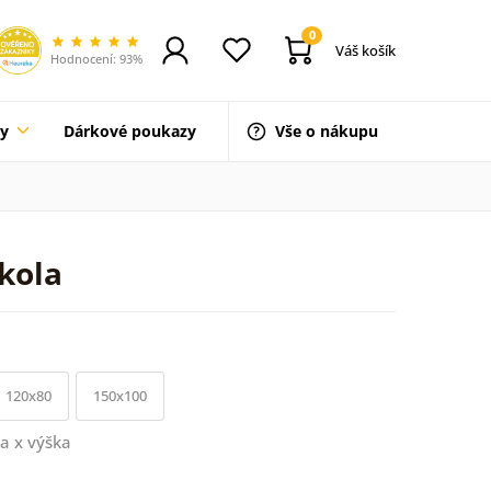
0
Váš košík
Hodnocení: 93%
ty
Dárkové poukazy
Vše o nákupu
 kola
120x80
150x100
a x výška