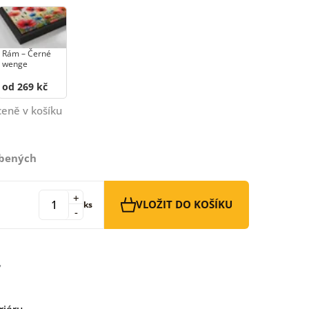
Rám –⁠⁠⁠⁠⁠⁠ Černé
wenge
od 269 kč
ceně v košíku
íbených
+
VLOŽIT DO KOŠÍKU
ks
-
riéru