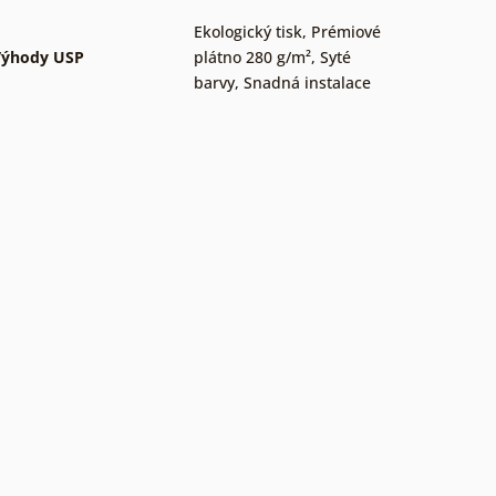
Ekologický tisk
,
Prémiové
Výhody USP
plátno 280 g/m²
,
Syté
barvy
,
Snadná instalace