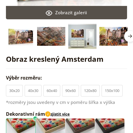
Zobrazit galerii
Obraz kreslený Amsterdam
Výběr rozměru:
30x20
40x30
60x40
90x60
120x80
150x100
*rozměry jsou uvedeny v cm v poměru šířka x výška
Dekorativní rám
zjistit více
i