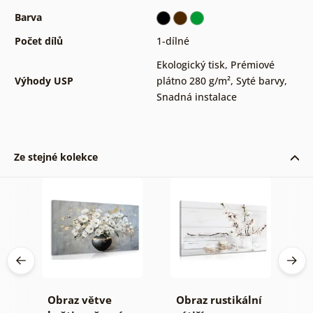
Barva
Počet dílů
1-dílné
Ekologický tisk
,
Prémiové
Výhody USP
plátno 280 g/m²
,
Syté barvy
,
Snadná instalace
Ze stejné kolekce
í
Obraz větve
Obraz rustikální
O