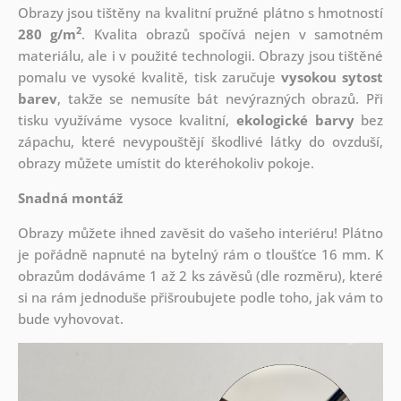
Obrazy jsou tištěny na kvalitní pružné plátno s hmotností
2
280 g/m
. Kvalita obrazů spočívá nejen v samotném
materiálu, ale i v použité technologii. Obrazy jsou tištěné
pomalu ve vysoké kvalitě, tisk zaručuje
vysokou sytost
barev
, takže se nemusíte bát nevýrazných obrazů. Při
tisku využíváme vysoce kvalitní,
ekologické barvy
bez
zápachu, které nevypouštějí škodlivé látky do ovzduší,
obrazy můžete umístit do kteréhokoliv pokoje.
Snadná montáž
Obrazy můžete ihned zavěsit do vašeho interiéru! Plátno
je pořádně napnuté na bytelný rám o tloušťce 16 mm. K
obrazům dodáváme 1 až 2 ks závěsů (dle rozměru), které
si na rám jednoduše přišroubujete podle toho, jak vám to
bude vyhovovat.