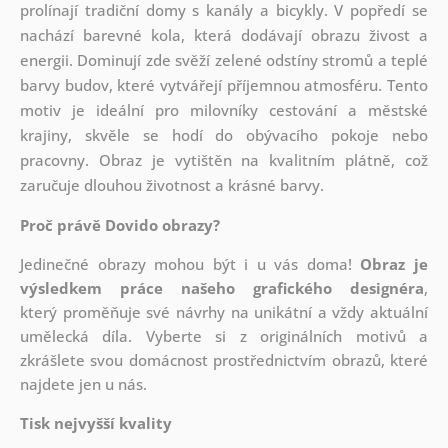
prolínají tradiční domy s kanály a bicykly. V popředí se
nachází barevné kola, která dodávají obrazu živost a
energii. Dominují zde svěží zelené odstíny stromů a teplé
barvy budov, které vytvářejí příjemnou atmosféru. Tento
motiv je ideální pro milovníky cestování a městské
krajiny, skvěle se hodí do obývacího pokoje nebo
pracovny. Obraz je vytištěn na kvalitním plátně, což
zaručuje dlouhou životnost a krásné barvy.
Proč právě Dovido obrazy?
Jedinečné obrazy mohou být i u vás doma!
Obraz je
výsledkem práce našeho grafického designéra
,
který
proměňuje své návrhy na unikátní a vždy aktuální
umělecká díla. Vyberte si z originálních motivů a
zkrášlete svou domácnost prostřednictvím obrazů, které
najdete jen u nás.
Tisk nejvyšší kvality