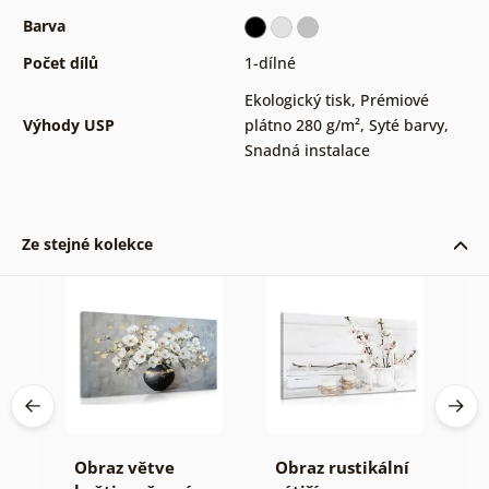
Barva
Počet dílů
1-dílné
Ekologický tisk
,
Prémiové
Výhody USP
plátno 280 g/m²
,
Syté barvy
,
Snadná instalace
Ze stejné kolekce
Obraz větve
Obraz rustikální
O