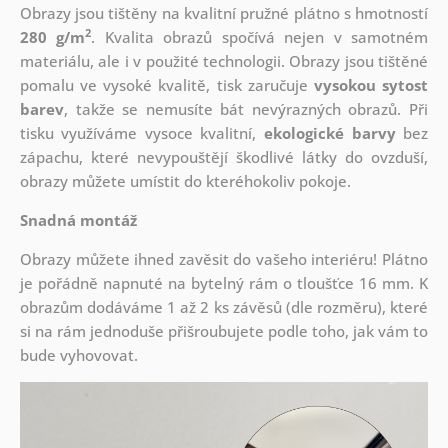
Obrazy jsou tištěny na kvalitní pružné plátno s hmotností
2
280 g/m
. Kvalita obrazů spočívá nejen v samotném
materiálu, ale i v použité technologii. Obrazy jsou tištěné
pomalu ve vysoké kvalitě, tisk zaručuje
vysokou sytost
barev
, takže se nemusíte bát nevýrazných obrazů. Při
tisku využíváme vysoce kvalitní,
ekologické barvy
bez
zápachu, které nevypouštějí škodlivé látky do ovzduší,
obrazy můžete umístit do kteréhokoliv pokoje.
Snadná montáž
Obrazy můžete ihned zavěsit do vašeho interiéru! Plátno
je pořádně napnuté na bytelný rám o tloušťce 16 mm. K
obrazům dodáváme 1 až 2 ks závěsů (dle rozměru), které
si na rám jednoduše přišroubujete podle toho, jak vám to
bude vyhovovat.