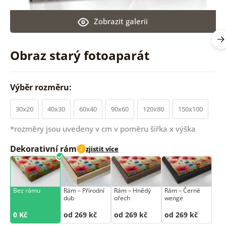
Zobrazit galerii
Obraz starý fotoaparát
Výběr rozměru:
30x20
40x30
60x40
90x60
120x80
150x100
*rozměry jsou uvedeny v cm v poměru šířka x výška
Dekorativní rám
zjistit více
i
Bez rámu
Rám –⁠⁠⁠⁠⁠⁠ Přírodní
Rám –⁠⁠⁠⁠⁠⁠ Hnědý
Rám –⁠⁠⁠⁠⁠⁠ Černé
dub
ořech
wenge
0 Kč
od 269 kč
od 269 kč
od 269 kč