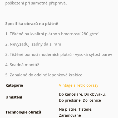
poškození při samotné přepravě.
Specifika obrazů na plátně
2
1. Tištěné na kvalitní plátno s hmotností 280 g/m
2. Nevyžadují žádný další rám
3. Tištěné pomocí moderních plotrů - vysoká sytost barev
4. Snadná montáž
5. Zabalené do odolné lepenkové krabice
Kategorie
Vintage a retro obrazy
Do kanceláře
,
Do obýváku
,
Umístění
Do předsíně
,
Do ložnice
Na plátně
,
Tištěné
,
Technologie obrazů
Zarámované