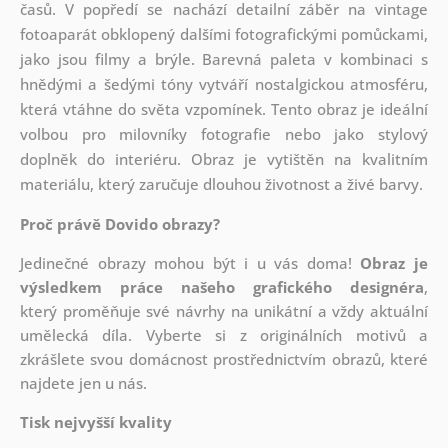
časů. V popředí se nachází detailní záběr na vintage
fotoaparát obklopený dalšími fotografickými pomůckami,
jako jsou filmy a brýle. Barevná paleta v kombinaci s
hnědými a šedými tóny vytváří nostalgickou atmosféru,
která vtáhne do světa vzpomínek. Tento obraz je ideální
volbou pro milovníky fotografie nebo jako stylový
doplněk do interiéru. Obraz je vytištěn na kvalitním
materiálu, který zaručuje dlouhou životnost a živé barvy.
Proč právě Dovido obrazy?
Jedinečné obrazy mohou být i u vás doma!
Obraz je
výsledkem práce našeho grafického designéra
,
který
proměňuje své návrhy na unikátní a vždy aktuální
umělecká díla. Vyberte si z originálních motivů a
zkrášlete svou domácnost prostřednictvím obrazů, které
najdete jen u nás.
Tisk nejvyšší kvality