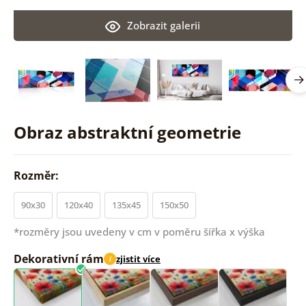
Zobrazit galerii
Obraz abstraktní geometrie
Rozměr:
90x30
120x40
135x45
150x50
*rozměry jsou uvedeny v cm v poměru šířka x výška
Dekorativní rám
zjistit více
i