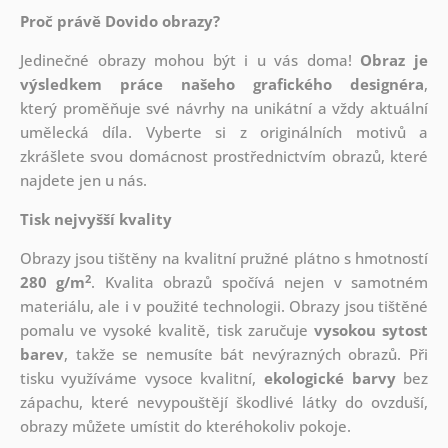
Proč právě Dovido obrazy?
Jedinečné obrazy mohou být i u vás doma!
Obraz je
výsledkem práce našeho grafického designéra
,
který
proměňuje své návrhy na unikátní a vždy aktuální
umělecká díla. Vyberte si z originálních motivů a
zkrášlete svou domácnost prostřednictvím obrazů, které
najdete jen u nás.
Tisk nejvyšší kvality
Obrazy jsou tištěny na kvalitní pružné plátno s hmotností
2
280 g/m
. Kvalita obrazů spočívá nejen v samotném
materiálu, ale i v použité technologii. Obrazy jsou tištěné
pomalu ve vysoké kvalitě, tisk zaručuje
vysokou sytost
barev
, takže se nemusíte bát nevýrazných obrazů. Při
tisku využíváme vysoce kvalitní,
ekologické barvy
bez
zápachu, které nevypouštějí škodlivé látky do ovzduší,
obrazy můžete umístit do kteréhokoliv pokoje.