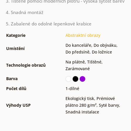
3. Tištěné pomocí moderních plotrů - vysoká sytost barev
4. Snadná montáž
5. Zabalené do odolné lepenkové krabice
Kategorie
Abstraktní obrazy
Do kanceláře
,
Do obýváku
,
Umístění
Do předsíně
,
Do ložnice
Na plátně
,
Tištěné
,
Technologie obrazů
Zarámované
Barva
Počet dílů
1-dílné
Ekologický tisk
,
Prémiové
Výhody USP
plátno 280 g/m²
,
Syté barvy
,
Snadná instalace