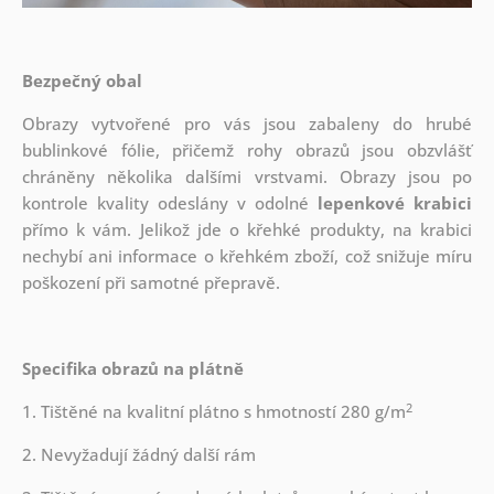
Bezpečný obal
Obrazy vytvořené pro vás jsou zabaleny do hrubé
bublinkové fólie, přičemž rohy obrazů jsou obzvlášť
chráněny několika dalšími vrstvami.
Obrazy jsou po
kontrole kvality odeslány v odolné
lepenkové krabici
přímo k vám. Jelikož jde o křehké produkty, na krabici
nechybí ani informace o křehkém zboží, což snižuje míru
poškození při samotné přepravě.
Specifika obrazů na plátně
2
1. Tištěné na kvalitní plátno s hmotností 280 g/m
2. Nevyžadují žádný další rám