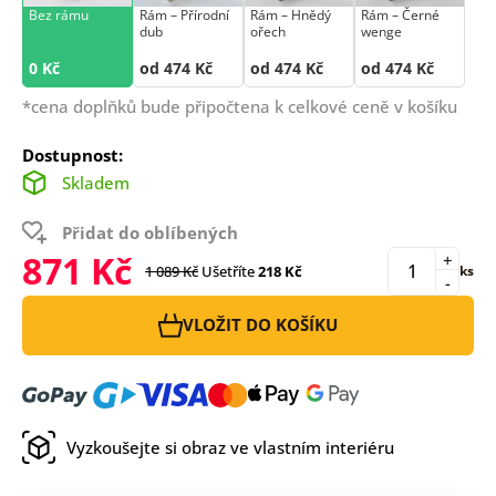
Bez rámu
Rám –⁠⁠⁠⁠⁠⁠ Přírodní
Rám –⁠⁠⁠⁠⁠⁠ Hnědý
Rám –⁠⁠⁠⁠⁠⁠ Černé
dub
ořech
wenge
0 Kč
od 474 Kč
od 474 Kč
od 474 Kč
*cena doplňků bude připočtena k celkové ceně v košíku
Dostupnost:
Skladem
Přidat do oblíbených
871 Kč
+
1 089 Kč
Ušetříte
218 Kč
ks
-
VLOŽIT DO KOŠÍKU
Vyzkoušejte si obraz ve vlastním interiéru