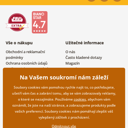
Vše o nákupu
Užitečné informace
Obchodní a reklamační
O nás
podmínky
Často kladené dotazy
Ochrana osobních údajů
Magazín
Možnosti dopravy a platby
Kontakty
Vrácení zboží
Velkoobchodní spolupráce
Na Vašem soukromí nám záleží
Soubory cookies vám pomohou rychle najít to, co potřebujete,
ušetří vám čas a zabrání tomu, aby se vám zobrazovaly reklamy,
o které se nezajímáte. Používáme
cookies
, abychom vám
oznámili, že jste na naší stránce, a zobrazujeme produkty podle
vašich preferencí. Soubory cookies nám pomáhají zlepšit váš
vylepšený zážitek z procházení.
Odmítnout vše