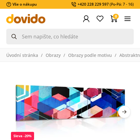
Vše o nákupu
+420 228 229 597
(Po-Pá: 7 - 16)
0
Úvodní stránka
Obrazy
Obrazy podle motivu
Abstraktn
Sleva -20%