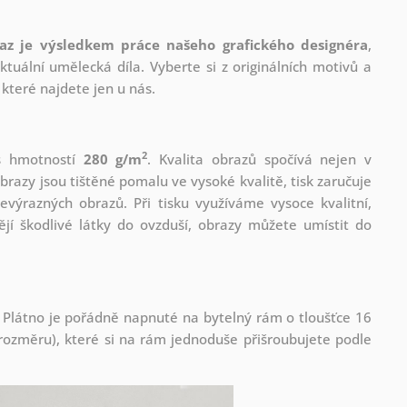
az je výsledkem práce našeho grafického designéra
,
tuální umělecká díla. Vyberte si z originálních motivů a
které najdete jen u nás.
2
 s hmotností
280 g/m
. Kvalita obrazů spočívá nejen v
brazy jsou tištěné pomalu ve vysoké kvalitě, tisk zaručuje
evýrazných obrazů. Při tisku využíváme vysoce kvalitní,
jí škodlivé látky do ovzduší, obrazy můžete umístit do
 Plátno je pořádně napnuté na bytelný rám o tloušťce 16
ozměru), které si na rám jednoduše přišroubujete podle