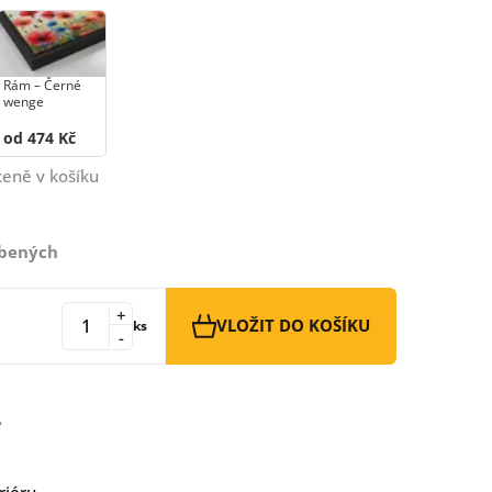
Rám –⁠⁠⁠⁠⁠⁠ Černé
wenge
od 474 Kč
ceně v košíku
íbených
+
VLOŽIT DO KOŠÍKU
ks
-
riéru