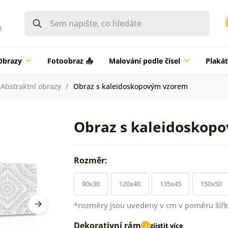
0
Obrazy
Fotoobraz 📤
Malování podle čísel
Plaká
Abstraktní obrazy
Obraz s kaleidoskopovým vzorem
Obraz s kaleidoskop
Rozměr:
90x30
120x40
135x45
150x50
*rozměry jsou uvedeny v cm v poměru šířk
Dekorativní rám
zjistit více
i