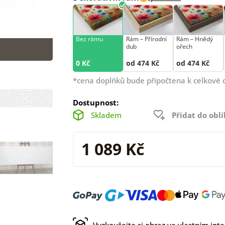
Bez rámu
Rám –⁠⁠⁠⁠⁠⁠ Přírodní
Rám –⁠⁠⁠⁠⁠⁠ Hnědý
dub
ořech
0 Kč
od 474 Kč
od 474 Kč
*cena doplňků bude připočtena k celkové 
Dostupnost:
Skladem
Přidat do obl
1 089 Kč
Vyzkoušejte si obraz ve vlastním inte