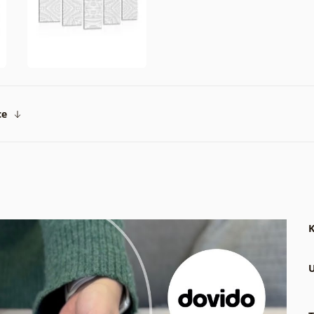
ce
K
U