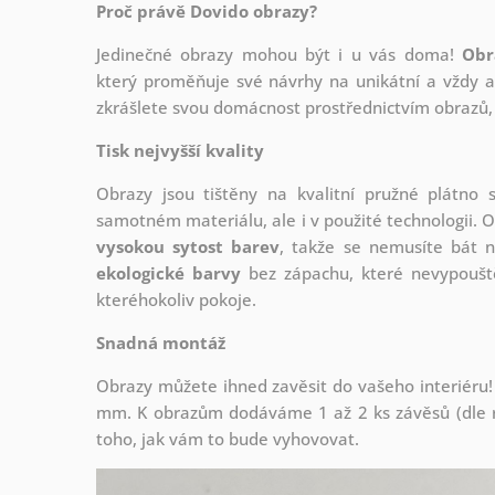
Proč právě Dovido obrazy?
Jedinečné obrazy mohou být i u vás doma!
Obr
který
proměňuje své návrhy na unikátní a vždy ak
zkrášlete svou domácnost prostřednictvím obrazů, 
Tisk nejvyšší kvality
Obrazy jsou tištěny na kvalitní pružné plátno
samotném materiálu, ale i v použité technologii. O
vysokou sytost barev
, takže se nemusíte bát n
ekologické barvy
bez zápachu, které nevypouště
kteréhokoliv pokoje.
Snadná montáž
Obrazy můžete ihned zavěsit do vašeho interiéru!
mm. K obrazům dodáváme 1 až 2 ks závěsů (dle r
toho, jak vám to bude vyhovovat.