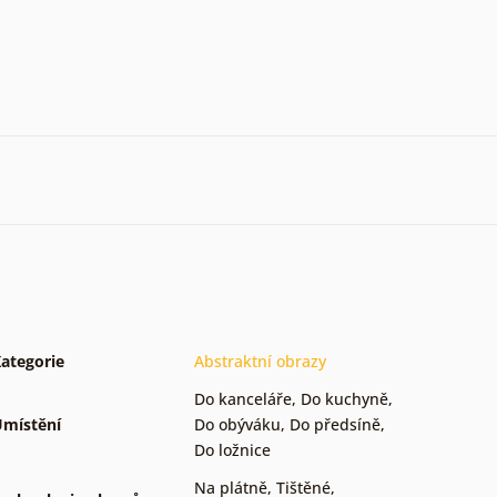
ategorie
Abstraktní obrazy
Do kanceláře
,
Do kuchyně
,
místění
Do obýváku
,
Do předsíně
,
Do ložnice
Na plátně
,
Tištěné
,