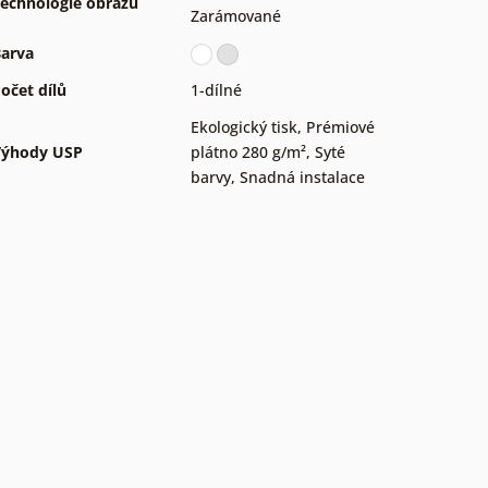
echnologie obrazů
Zarámované
arva
očet dílů
1-dílné
Ekologický tisk
,
Prémiové
Výhody USP
plátno 280 g/m²
,
Syté
barvy
,
Snadná instalace