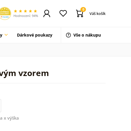
0
Váš košík
Hodnocení: 94%
ty
Dárkové poukazy
Vše o nákupu
ovým vzorem
a x výška