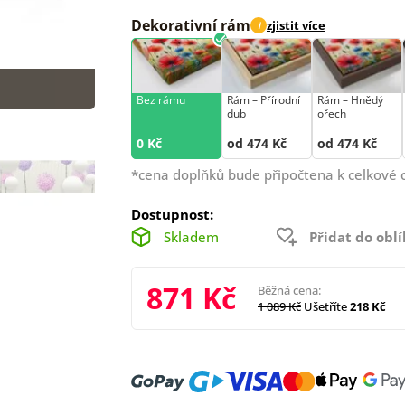
Dekorativní rám
zjistit více
i
Bez rámu
Rám –⁠⁠⁠⁠⁠⁠ Přírodní
Rám –⁠⁠⁠⁠⁠⁠ Hnědý
dub
ořech
0 Kč
od 474 Kč
od 474 Kč
*cena doplňků bude připočtena k celkové 
Dostupnost:
Skladem
Přidat do obl
871 Kč
Běžná cena:
1 089 Kč
Ušetříte
218 Kč