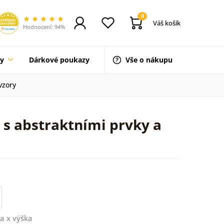
0
Váš košík
Hodnocení: 94%
ty
Dárkové poukazy
Vše o nákupu
vzory
 s abstraktními prvky a
a x výška