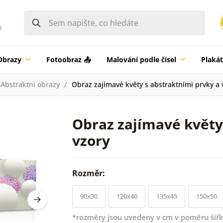
0
Obrazy
Fotoobraz 📤
Malování podle čísel
Plaká
Abstraktní obrazy
Obraz zajímavé květy s abstraktními prvky a 
Obraz zajímavé květy
vzory
Rozměr:
90x30
120x40
135x45
150x50
*rozměry jsou uvedeny v cm v poměru šířk