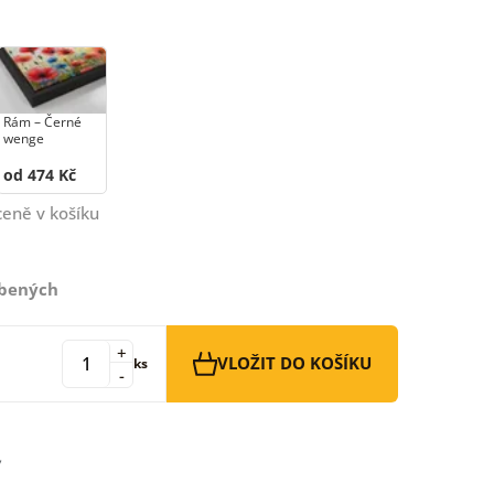
Rám –⁠⁠⁠⁠⁠⁠ Černé
wenge
od 474 Kč
ceně v košíku
íbených
+
VLOŽIT DO KOŠÍKU
ks
-