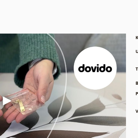
K
U
T
B
P