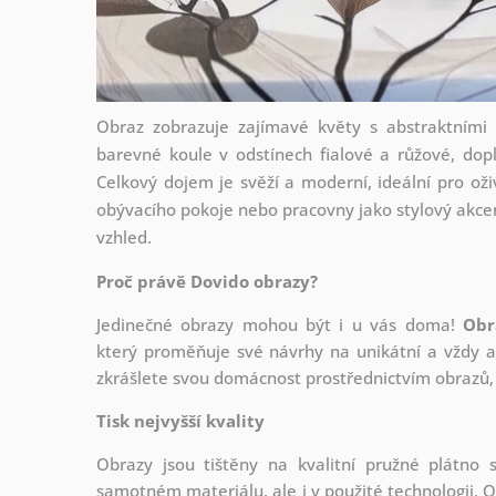
Obraz zobrazuje zajímavé květy s abstraktními 
barevné koule v odstínech fialové a růžové, dopl
Celkový dojem je svěží a moderní, ideální pro oži
obývacího pokoje nebo pracovny jako stylový akcen
vzhled.
Proč právě Dovido obrazy?
Jedinečné obrazy mohou být i u vás doma!
Obr
který
proměňuje své návrhy na unikátní a vždy ak
zkrášlete svou domácnost prostřednictvím obrazů, 
Tisk nejvyšší kvality
Obrazy jsou tištěny na kvalitní pružné plátno
samotném materiálu, ale i v použité technologii. O