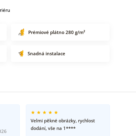
riéru
Prémiové plátno 280 g/m²
Snadná instalace
Velmi pěkné obrázky, rychlost
dodání, vše na 1****
026