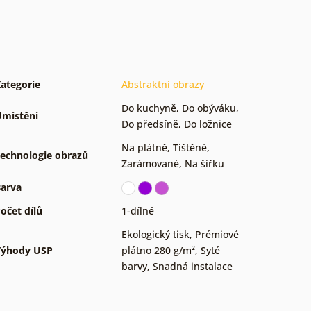
ategorie
Abstraktní obrazy
Do kuchyně
,
Do obýváku
,
místění
Do předsíně
,
Do ložnice
Na plátně
,
Tištěné
,
echnologie obrazů
Zarámované
,
Na šířku
arva
očet dílů
1-dílné
Ekologický tisk
,
Prémiové
Výhody USP
plátno 280 g/m²
,
Syté
barvy
,
Snadná instalace