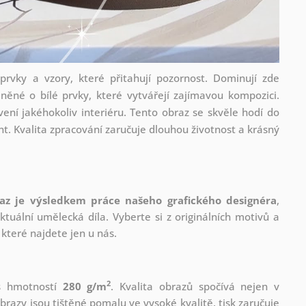
prvky a vzory, které přitahují pozornost. Dominují zde
něné o bílé prvky, které vytvářejí zajímavou kompozici.
vení jakéhokoliv interiéru. Tento obraz se skvěle hodí do
t. Kvalita zpracování zaručuje dlouhou životnost a krásný
az je výsledkem práce našeho grafického designéra
,
tuální umělecká díla. Vyberte si z originálních motivů a
které najdete jen u nás.
2
 s hmotností
280 g/m
. Kvalita obrazů spočívá nejen v
brazy jsou tištěné pomalu ve vysoké kvalitě, tisk zaručuje