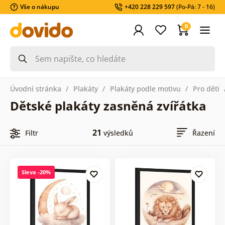
Vše o nákupu
+420 228 229 597
(Po-Pá: 7 - 16)
0
Úvodní stránka
Plakáty
Plakáty podle motivu
Pro děti
Dětské plakáty zasněná zvířátka
21
Filtr
výsledků
Řazení
Sleva -20%